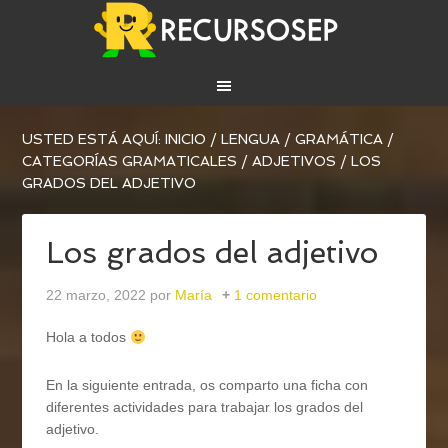
USTED ESTÁ AQUÍ:
INICIO
/
LENGUA
/
GRAMÁTICA
/
CATEGORÍAS GRAMATICALES
/
ADJETIVOS
/
LOS
GRADOS DEL ADJETIVO
Los grados del adjetivo
22 marzo, 2022
por
María
1 comentario
Hola a todos
En la siguiente entrada, os comparto una ficha con
diferentes actividades para trabajar los grados del
adjetivo.