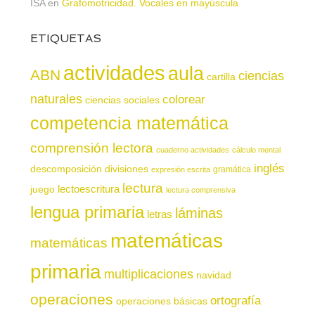
ISA
en
Grafomotricidad. Vocales en mayúscula
ETIQUETAS
actividades
aula
ABN
ciencias
cartilla
naturales
colorear
ciencias sociales
competencia matemática
comprensión lectora
cuaderno actividades
cálculo mental
inglés
descomposición
divisiones
gramática
expresión escrita
lectura
juego
lectoescritura
lectura comprensiva
lengua primaria
láminas
letras
matemáticas
matemáticas
primaria
multiplicaciones
navidad
operaciones
ortografía
operaciones básicas