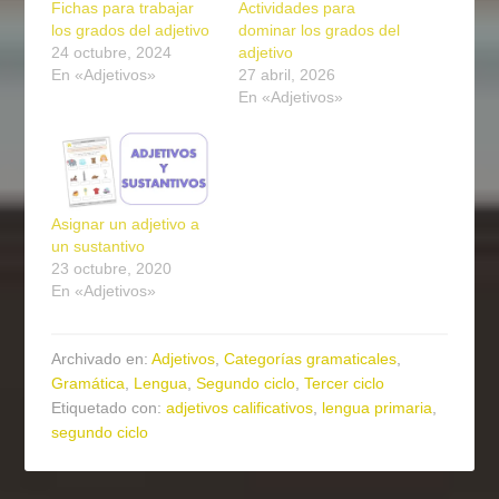
Fichas para trabajar
Actividades para
los grados del adjetivo
dominar los grados del
24 octubre, 2024
adjetivo
En «Adjetivos»
27 abril, 2026
En «Adjetivos»
Asignar un adjetivo a
un sustantivo
23 octubre, 2020
En «Adjetivos»
Archivado en:
Adjetivos
,
Categorías gramaticales
,
Gramática
,
Lengua
,
Segundo ciclo
,
Tercer ciclo
Etiquetado con:
adjetivos calificativos
,
lengua primaria
,
segundo ciclo