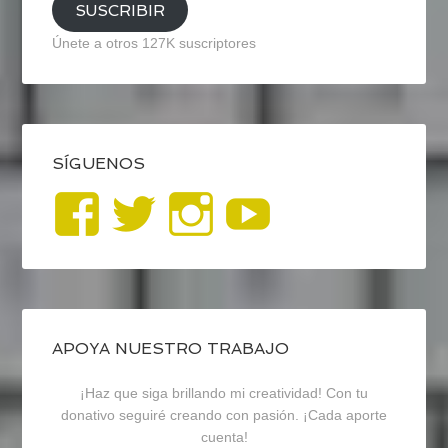
SUSCRIBIR
Únete a otros 127K suscriptores
SÍGUENOS
Ver
Ver
Ver
YouTub
perfil
perfil
perfil
de
de
de
blogrecursosep
recursosep
recursosep
APOYA NUESTRO TRABAJO
¡Haz que siga brillando mi creatividad! Con tu
en
en
en
donativo seguiré creando con pasión. ¡Cada aporte
cuenta!