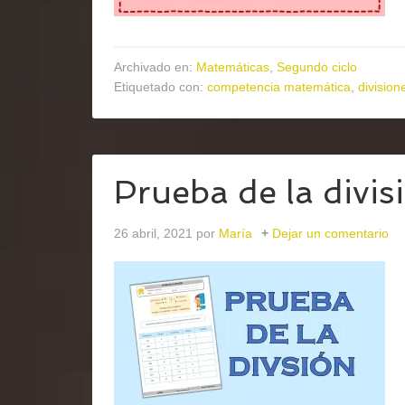
Archivado en:
Matemáticas
,
Segundo ciclo
Etiquetado con:
competencia matemática
,
division
Prueba de la divis
26 abril, 2021
por
María
Dejar un comentario