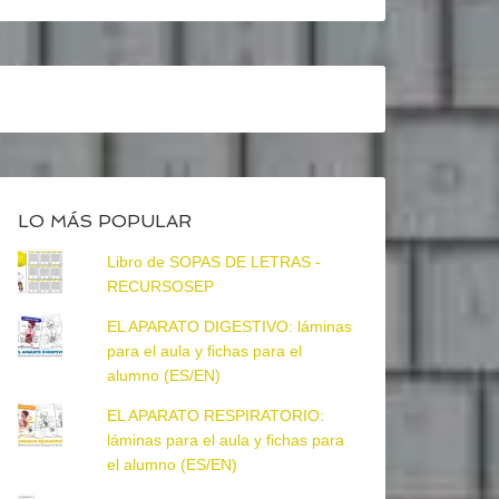
LO MÁS POPULAR
Libro de SOPAS DE LETRAS -
RECURSOSEP
EL APARATO DIGESTIVO: láminas
para el aula y fichas para el
alumno (ES/EN)
EL APARATO RESPIRATORIO:
láminas para el aula y fichas para
el alumno (ES/EN)