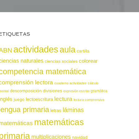
ETIQUETAS
actividades
aula
ABN
cartilla
ciencias naturales
colorear
ciencias sociales
competencia matemática
comprensión lectora
cuaderno actividades
cálculo
descomposición
divisiones
gramática
mental
expresión escrita
lectura
inglés
juego
lectoescritura
lectura comprensiva
lengua primaria
láminas
letras
matemáticas
matemáticas
primaria
multiplicaciones
navidad