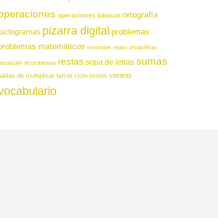
operaciones
ortografía
operaciones básicas
pizarra digital
pictogramas
problemas
problemas matemáticos
recortable
reglas ortográficas
sumas
restas
sopa de letras
resolución de problemas
verano
tablas de multiplicar
tercer ciclo
textos
vocabulario