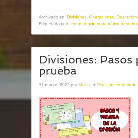
Archivado en:
Divisiones
,
Operaciones
,
Operacione
Etiquetado con:
competencia matemática
,
matemát
Divisiones: Pasos p
prueba
31 marzo, 2022
por
María
Dejar un comentario