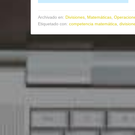
Archivado en:
Divisiones
,
Matemáticas
,
Operacion
Etiquetado con:
competencia matemática
,
division