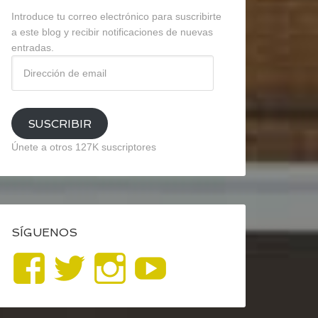
Introduce tu correo electrónico para suscribirte
a este blog y recibir notificaciones de nuevas
entradas.
Dirección
de
email
SUSCRIBIR
Únete a otros 127K suscriptores
SÍGUENOS
Ver
Ver
Ver
YouTube
perfil
perfil
perfil