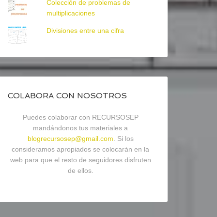
Colección de problemas de
multiplicaciones
Divisiones entre una cifra
COLABORA CON NOSOTROS
Puedes colaborar con RECURSOSEP
mandándonos tus materiales a
blogrecursosep@gmail.com
. Si los
consideramos apropiados se colocarán en la
web para que el resto de seguidores disfruten
de ellos.