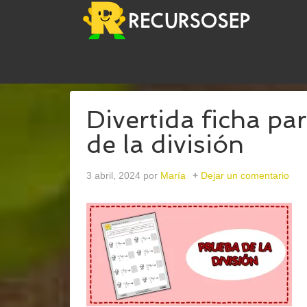
USTED ESTÁ AQUÍ:
INICIO
/
ARCHIVOS PARAPRUE
Divertida ficha pa
de la división
3 abril, 2024
por
María
Dejar un comentario