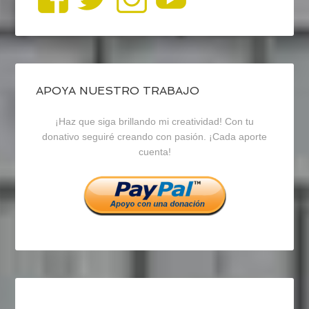
perfil
perfil
perfil
de
de
de
blogrecursosep
recursosep
recursosep
APOYA NUESTRO TRABAJO
¡Haz que siga brillando mi creatividad! Con tu
en
en
en
donativo seguiré creando con pasión. ¡Cada aporte
cuenta!
Facebook
Twitter
Instagram