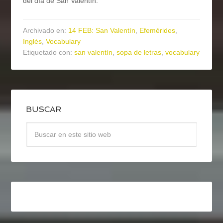
del día de San Valentín.
Archivado en:
14 FEB: San Valentín
,
Efemérides
,
Inglés
,
Vocabulary
Etiquetado con:
san valentín
,
sopa de letras
,
vocabulary
BUSCAR