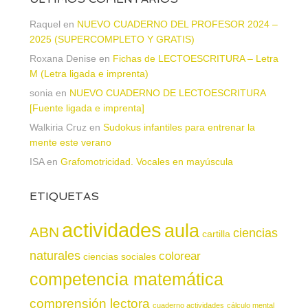
Raquel
en
NUEVO CUADERNO DEL PROFESOR 2024 –
2025 (SUPERCOMPLETO Y GRATIS)
Roxana Denise
en
Fichas de LECTOESCRITURA – Letra
M (Letra ligada e imprenta)
sonia
en
NUEVO CUADERNO DE LECTOESCRITURA
[Fuente ligada e imprenta]
Walkiria Cruz
en
Sudokus infantiles para entrenar la
mente este verano
ISA
en
Grafomotricidad. Vocales en mayúscula
ETIQUETAS
actividades
aula
ABN
ciencias
cartilla
naturales
colorear
ciencias sociales
competencia matemática
comprensión lectora
cuaderno actividades
cálculo mental