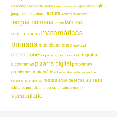
inglés
descomposición
divisiones
gramática
expresión escrita
lectura
juego
lectoescritura
lectura comprensiva
lengua primaria
láminas
letras
matemáticas
matemáticas
primaria
multiplicaciones
navidad
operaciones
ortografía
operaciones básicas
pizarra digital
pictogramas
problemas
problemas matemáticos
recortable
reglas ortográficas
sumas
restas
sopa de letras
resolución de problemas
verano
tablas de multiplicar
tercer ciclo
textos
vocabulario