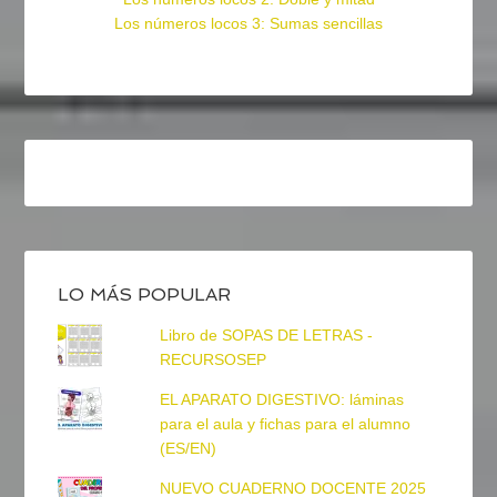
Los números locos 3: Sumas sencillas
LO MÁS POPULAR
Libro de SOPAS DE LETRAS -
RECURSOSEP
EL APARATO DIGESTIVO: láminas
para el aula y fichas para el alumno
(ES/EN)
NUEVO CUADERNO DOCENTE 2025