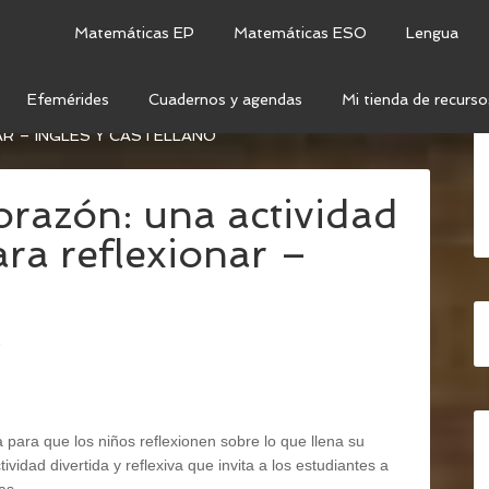
Matemáticas EP
Matemáticas ESO
Lengua
Efemérides
Cuadernos y agendas
Mi tienda de recurso
B: SAN VALENTÍN
/
LAS PIEZAS DE MI CORAZÓN: UNA
AR – INGLÉS Y CASTELLANO
orazón: una actividad
ra reflexionar –
o
 para que los niños reflexionen sobre lo que llena su
idad divertida y reflexiva que invita a los estudiantes a