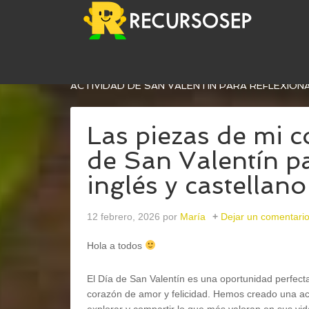
USTED ESTÁ AQUÍ:
INICIO
/
EFEMÉRIDES
/
14 FE
ACTIVIDAD DE SAN VALENTÍN PARA REFLEXION
Las piezas de mi c
de San Valentín pa
inglés y castellano
12 febrero, 2026
por
María
Dejar un comentari
Hola a todos
El Día de San Valentín es una oportunidad perfecta
corazón de amor y felicidad. Hemos creado una activ