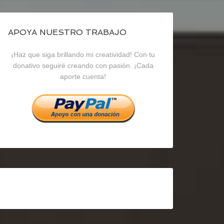
de
de
de
blogrecursosep
recursosep
recursosep
APOYA NUESTRO TRABAJO
¡Haz que siga brillando mi creatividad! Con tu
en
en
en
donativo seguiré creando con pasión. ¡Cada
aporte cuenta!
Facebook
Twitter
Instagram