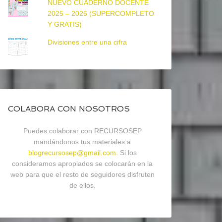
NUEVO CUADERNO DOCENTE
2025 – 2026 (SUPERCOMPLETO
Y GRATIS)
Divisiones entre una cifra
COLABORA CON NOSOTROS
Puedes colaborar con RECURSOSEP
mandándonos tus materiales a
blogrecursosep@gmail.com
. Si los
consideramos apropiados se colocarán en la
web para que el resto de seguidores disfruten
de ellos.