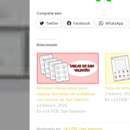
Comparte esto:
Twitter
Facebook
WhatsApp
Relacionado
Actividad manipulativa para
Sopa de letra
repasar las tablas de multiplicar
2 febrero, 20
con motivos de San Valentín
En «14 FEB: 
13 febrero, 2025
En «14 FEB: San Valentín»
Archivado en:
14 FEB: San Valentín