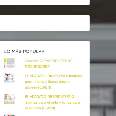
LO MÁS POPULAR
Libro de SOPAS DE LETRAS -
RECURSOSEP
EL APARATO DIGESTIVO: láminas
para el aula y fichas para el
alumno (ES/EN)
EL APARATO RESPIRATORIO:
láminas para el aula y fichas para
el alumno (ES/EN)