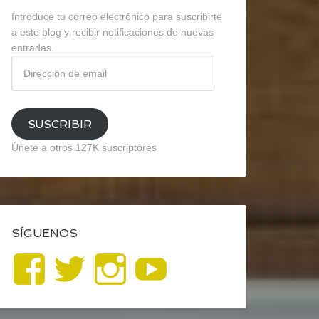
Introduce tu correo electrónico para suscribirte
a este blog y recibir notificaciones de nuevas
entradas.
Dirección
de
email
SUSCRIBIR
Únete a otros 127K suscriptores
SÍGUENOS
Ver
Ver
Ver
YouTube
perfil
perfil
perfil