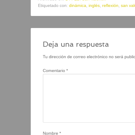
Etiquetado con:
dinámica
,
inglés
,
reflexión
,
san val
Deja una respuesta
Tu dirección de correo electrónico no será publi
Comentario
*
Nombre
*