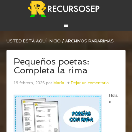
USTED ESTÁ AQUÍ:
INICIO
/
ARCHIVOS PARARIMAS
Pequeños poetas:
Completa la rima
19 febrero, 2026
por
María
Dejar un comentario
Hola
a