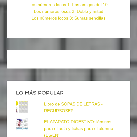
Los números locos 1: Los amigos del 10
Los números locos 2: Doble y mitad
Los números locos 3: Sumas sencillas
LO MÁS POPULAR
Libro de SOPAS DE LETRAS -
RECURSOSEP
EL APARATO DIGESTIVO: láminas
para el aula y fichas para el alumno
(ES/EN)