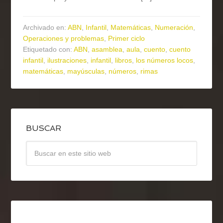
Archivado en:
ABN
,
Infantil
,
Matemáticas
,
Numeración
,
Operaciones y problemas
,
Primer ciclo
Etiquetado con:
ABN
,
asamblea
,
aula
,
cuento
,
cuento
infantil
,
ilustraciones
,
infantil
,
libros
,
los números locos
,
matemáticas
,
mayúsculas
,
números
,
rimas
BUSCAR