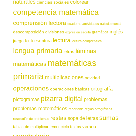
naturales
colorear
ciencias sociales
competencia matemática
comprensión lectora
cuaderno actividades
cálculo mental
inglés
descomposición
divisiones
gramática
expresión escrita
lectura
juego
lectoescritura
lectura comprensiva
lengua primaria
láminas
letras
matemáticas
matemáticas
primaria
multiplicaciones
navidad
operaciones
ortografía
operaciones básicas
pizarra digital
pictogramas
problemas
problemas matemáticos
recortable
reglas ortográficas
sumas
restas
sopa de letras
resolución de problemas
verano
tablas de multiplicar
tercer ciclo
textos