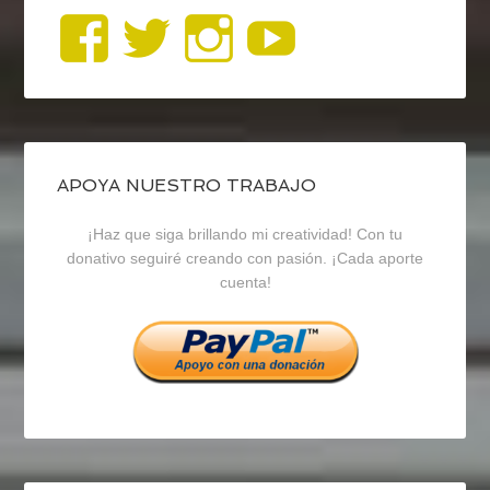
Ver
Ver
Ver
YouTub
perfil
perfil
perfil
de
de
de
blogrecursosep
recursosep
recursosep
APOYA NUESTRO TRABAJO
¡Haz que siga brillando mi creatividad! Con tu
en
en
en
donativo seguiré creando con pasión. ¡Cada aporte
cuenta!
Facebook
Twitter
Instagram