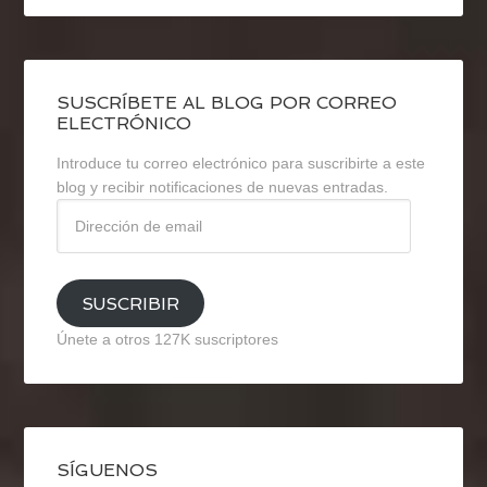
SUSCRÍBETE AL BLOG POR CORREO
ELECTRÓNICO
Introduce tu correo electrónico para suscribirte a este
blog y recibir notificaciones de nuevas entradas.
Dirección
de
email
SUSCRIBIR
Únete a otros 127K suscriptores
SÍGUENOS