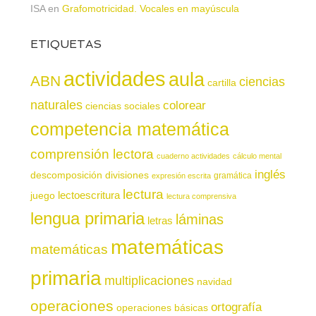
ISA
en
Grafomotricidad. Vocales en mayúscula
ETIQUETAS
actividades
aula
ABN
ciencias
cartilla
naturales
colorear
ciencias sociales
competencia matemática
comprensión lectora
cuaderno actividades
cálculo mental
inglés
descomposición
divisiones
gramática
expresión escrita
lectura
juego
lectoescritura
lectura comprensiva
lengua primaria
láminas
letras
matemáticas
matemáticas
primaria
multiplicaciones
navidad
operaciones
ortografía
operaciones básicas