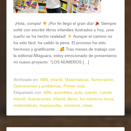
¡Hola, compis!
¡Por fin llegó el gran día!
Siempre
soñé con escribir libros infantiles ilustrados y hoy, ¡ese
sueño se ha hecho realidad!
Aunque el camino no
ha sido fácil, ha valido la pena. El proceso ha sido
hermoso y gratificante…
Tras meses de trabajo con
la editorial Alfaguara, estoy emocionado de presentaros
mi nuevo proyecto: “LOS NÚMEROS […]
Archivado en:
ABN
,
Infantil
,
Matemáticas
,
Numeración
,
Operaciones y problemas
,
Primer ciclo
Etiquetado con:
ABN
,
asamblea
,
aula
,
cuento
,
cuento
infantil
,
ilustraciones
,
infantil
,
libros
,
los números locos
,
matemáticas
,
mayúsculas
,
números
,
rimas