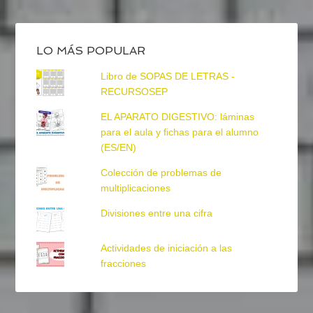
LO MÁS POPULAR
Libro de SOPAS DE LETRAS -
RECURSOSEP
EL APARATO DIGESTIVO: láminas
para el aula y fichas para el alumno
(ES/EN)
Colección de problemas de
multiplicaciones
Divisiones entre una cifra
Actividades de iniciación a las
fracciones