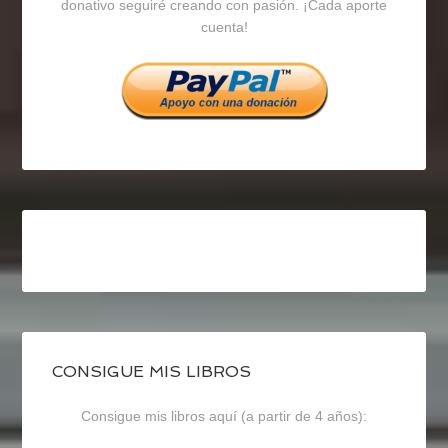
en
en
en
donativo seguiré creando con pasión. ¡Cada aporte
cuenta!
Facebook
Twitter
Instagram
CONSIGUE MIS LIBROS
Consigue mis libros aquí (a partir de 4 años):