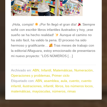
¡Hola, compis!
¡Por fin llegó el gran día!
Siempre
soñé con escribir libros infantiles ilustrados y hoy, ¡ese
sueño se ha hecho realidad!
Aunque el camino no
ha sido fácil, ha valido la pena. El proceso ha sido
hermoso y gratificante…
Tras meses de trabajo con
la editorial Alfaguara, estoy emocionado de presentaros
mi nuevo proyecto: “LOS NÚMEROS […]
Archivado en:
ABN
,
Infantil
,
Matemáticas
,
Numeración
,
Operaciones y problemas
,
Primer ciclo
Etiquetado con:
ABN
,
asamblea
,
aula
,
cuento
,
cuento
infantil
,
ilustraciones
,
infantil
,
libros
,
los números locos
,
matemáticas
,
mayúsculas
,
números
,
rimas