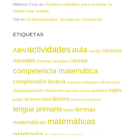
Walkiria Cruz
en
Sudokus infantiles para entrenar la
mente este verano
ISA
en
Grafomotricidad. Vocales en mayúscula
ETIQUETAS
actividades
aula
ABN
ciencias
cartilla
naturales
colorear
ciencias sociales
competencia matemática
comprensión lectora
cuaderno actividades
cálculo mental
inglés
descomposición
divisiones
gramática
expresión escrita
lectura
juego
lectoescritura
lectura comprensiva
lengua primaria
láminas
letras
matemáticas
matemáticas
primaria