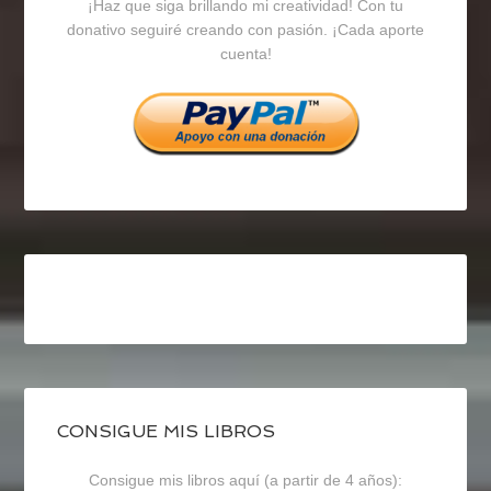
¡Haz que siga brillando mi creatividad! Con tu
en
en
en
donativo seguiré creando con pasión. ¡Cada aporte
cuenta!
Facebook
Twitter
Instagram
CONSIGUE MIS LIBROS
Consigue mis libros aquí (a partir de 4 años):