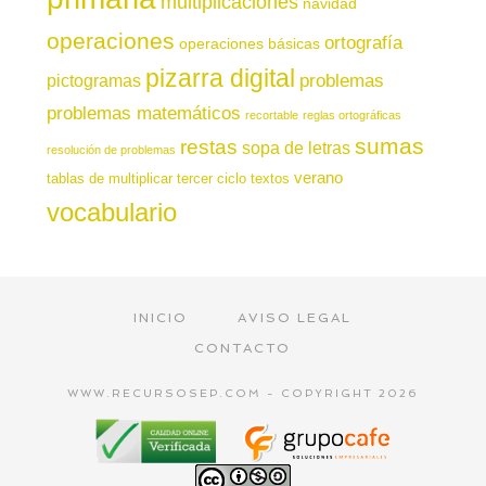
multiplicaciones
navidad
operaciones
ortografía
operaciones básicas
pizarra digital
pictogramas
problemas
problemas matemáticos
recortable
reglas ortográficas
sumas
restas
sopa de letras
resolución de problemas
verano
tablas de multiplicar
tercer ciclo
textos
vocabulario
INICIO
AVISO LEGAL
CONTACTO
WWW.RECURSOSEP.COM - COPYRIGHT 2026