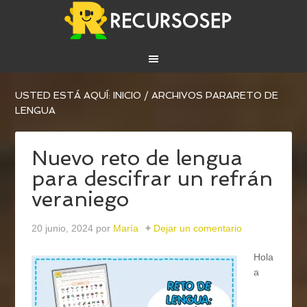
USTED ESTÁ AQUÍ:
INICIO
/
ARCHIVOS PARARETO DE
LENGUA
Nuevo reto de lengua
para descifrar un refrán
veraniego
20 junio, 2024
por
María
Dejar un comentario
Hola
a