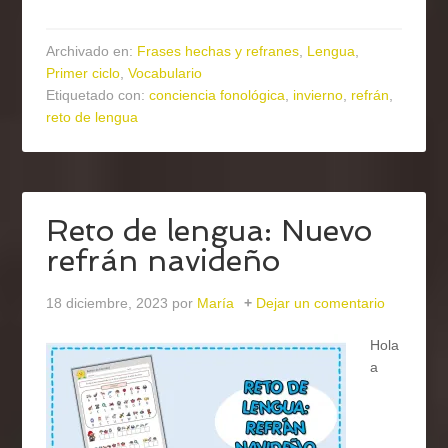
Archivado en:
Frases hechas y refranes
,
Lengua
,
Primer ciclo
,
Vocabulario
Etiquetado con:
conciencia fonológica
,
invierno
,
refrán
,
reto de lengua
Reto de lengua: Nuevo
refrán navideño
18 diciembre, 2023
por
María
Dejar un comentario
Hola
a