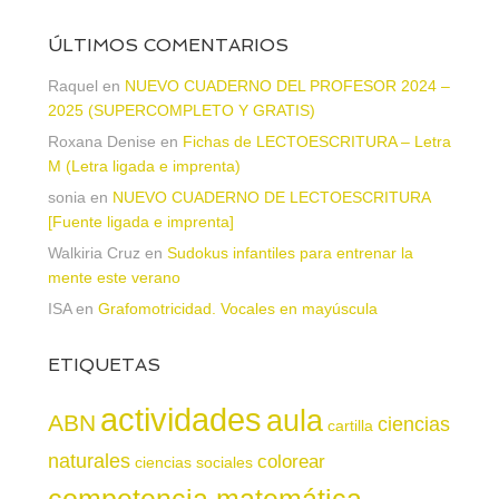
ÚLTIMOS COMENTARIOS
Raquel
en
NUEVO CUADERNO DEL PROFESOR 2024 –
2025 (SUPERCOMPLETO Y GRATIS)
Roxana Denise
en
Fichas de LECTOESCRITURA – Letra
M (Letra ligada e imprenta)
sonia
en
NUEVO CUADERNO DE LECTOESCRITURA
[Fuente ligada e imprenta]
Walkiria Cruz
en
Sudokus infantiles para entrenar la
mente este verano
ISA
en
Grafomotricidad. Vocales en mayúscula
ETIQUETAS
actividades
aula
ABN
ciencias
cartilla
naturales
colorear
ciencias sociales
competencia matemática