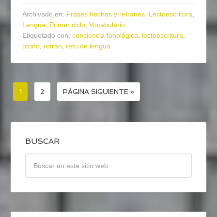
Archivado en:
Frases hechas y refranes
,
Lectoescritura
,
Lengua
,
Primer ciclo
,
Vocabulario
Etiquetado con:
conciencia fonológica
,
lectoescritura
,
otoño
,
refrán
,
reto de lengua
1
2
PÁGINA SIGUIENTE »
BUSCAR