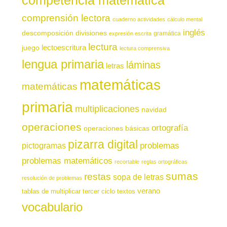
comprensión lectora
cuaderno actividades
cálculo mental
inglés
descomposición
divisiones
gramática
expresión escrita
lectura
juego
lectoescritura
lectura comprensiva
lengua primaria
láminas
letras
matemáticas
matemáticas
primaria
multiplicaciones
navidad
operaciones
ortografía
operaciones básicas
pizarra digital
pictogramas
problemas
problemas matemáticos
recortable
reglas ortográficas
sumas
restas
sopa de letras
resolución de problemas
verano
tablas de multiplicar
tercer ciclo
textos
vocabulario