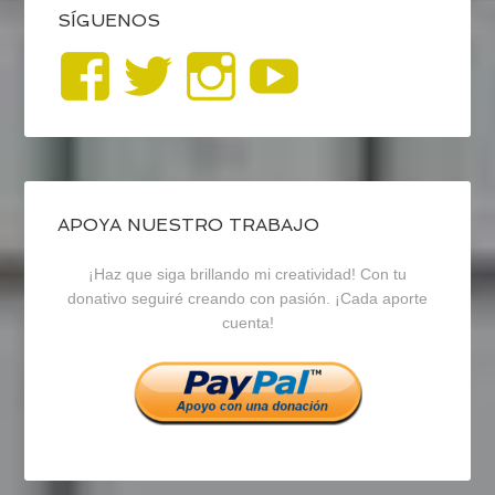
SÍGUENOS
Ver
Ver
Ver
YouTub
perfil
perfil
perfil
de
de
de
blogrecursosep
recursosep
recursosep
APOYA NUESTRO TRABAJO
¡Haz que siga brillando mi creatividad! Con tu
en
en
en
donativo seguiré creando con pasión. ¡Cada aporte
cuenta!
Facebook
Twitter
Instagram