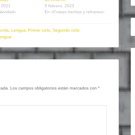
, 2021
9 febrero, 2023
Navidad»
En «Frases hechas y refranes»
crita
,
Lengua
,
Primer ciclo
,
Segundo ciclo
lengua
cada.
Los campos obligatorios están marcados con
*