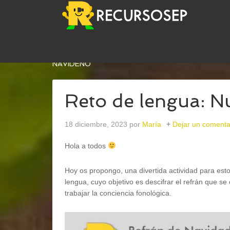
USTED ESTÁ AQUÍ:
INICIO
/
EFEMÉRIDES
/
25 DI
NAVIDEÑO
Reto de lengua: N
18 diciembre, 2023
por
María
Dejar un comenta
Hola a todos
Hoy os propongo, una divertida actividad para estos
lengua, cuyo objetivo es descifrar el refrán que se
trabajar la conciencia fonológica.