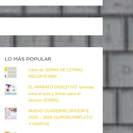
LO MÁS POPULAR
Libro de SOPAS DE LETRAS -
RECURSOSEP
EL APARATO DIGESTIVO: láminas
para el aula y fichas para el
alumno (ES/EN)
NUEVO CUADERNO DOCENTE
2025 – 2026 (SUPERCOMPLETO
Y GRATIS)