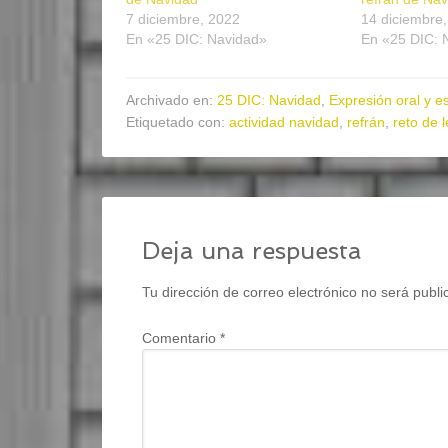
7 diciembre, 2022
14 diciembre
En «25 DIC: Navidad»
En «25 DIC: 
Archivado en:
25 DIC: Navidad
,
Expresión oral y es
Etiquetado con:
actividad navidad
,
refrán
,
reto de 
Deja una respuesta
Tu dirección de correo electrónico no será publi
Comentario
*