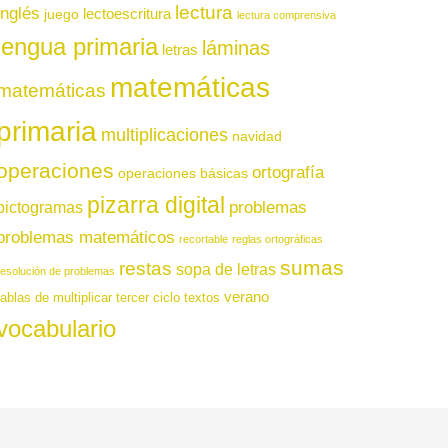
lectura
inglés
juego
lectoescritura
lectura comprensiva
lengua primaria
láminas
letras
matemáticas
matemáticas
primaria
multiplicaciones
navidad
operaciones
ortografía
operaciones básicas
pizarra digital
pictogramas
problemas
problemas matemáticos
recortable
reglas ortográficas
sumas
restas
sopa de letras
resolución de problemas
verano
tablas de multiplicar
tercer ciclo
textos
vocabulario