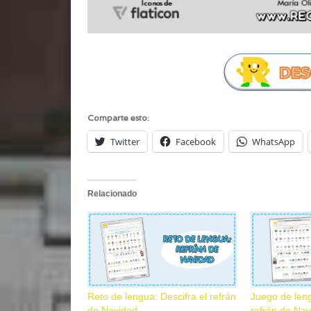
Comparte esto:
Twitter
Facebook
WhatsApp
Relacionado
Reto de lengua: Descifra el refrán
Juego de leng
de Navidad
refrán de Na