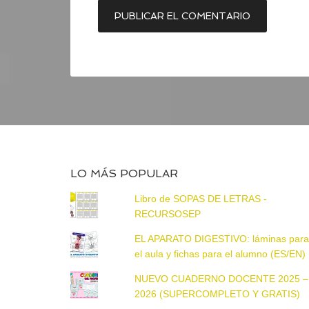
LO MÁS POPULAR
Libro de SOPAS DE LETRAS -
RECURSOSEP
EL APARATO DIGESTIVO: láminas par
el aula y fichas para el alumno (ES/EN)
NUEVO CUADERNO DOCENTE 2025 –
2026 (SUPERCOMPLETO Y GRATIS)