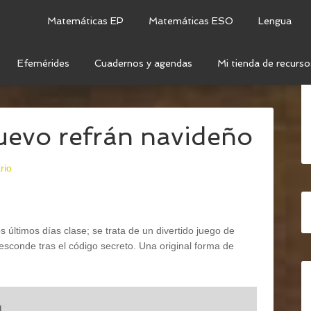
Matemáticas EP
Matemáticas ESO
Lengua
Efemérides
Cuadernos y agendas
Mi tienda de recurso
C: NAVIDAD
/
RETO DE LENGUA: NUEVO REFRÁN
uevo refrán navideño
rio
 últimos días clase; se trata de un divertido juego de
 esconde tras el código secreto. Una original forma de