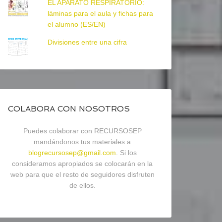
EL APARATO RESPIRATORIO:
láminas para el aula y fichas para
el alumno (ES/EN)
Divisiones entre una cifra
COLABORA CON NOSOTROS
Puedes colaborar con RECURSOSEP
mandándonos tus materiales a
blogrecursosep@gmail.com
. Si los
consideramos apropiados se colocarán en la
web para que el resto de seguidores disfruten
de ellos.