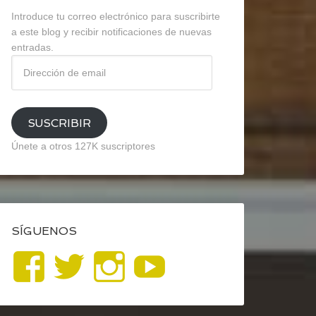
Introduce tu correo electrónico para suscribirte
a este blog y recibir notificaciones de nuevas
entradas.
Dirección
de
email
SUSCRIBIR
Únete a otros 127K suscriptores
SÍGUENOS
Ver
Ver
Ver
YouTube
perfil
perfil
perfil