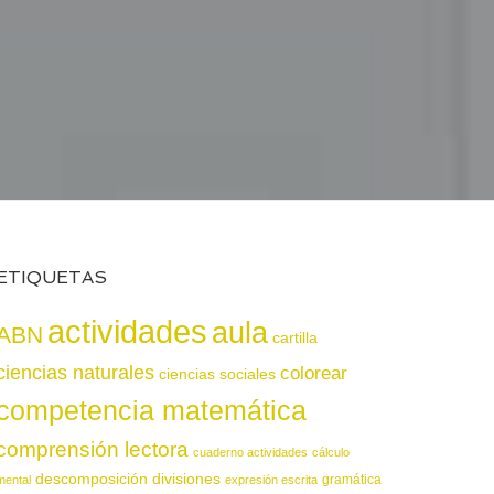
ETIQUETAS
actividades
aula
ABN
cartilla
ciencias naturales
colorear
ciencias sociales
competencia matemática
comprensión lectora
cuaderno actividades
cálculo
descomposición
divisiones
gramática
mental
expresión escrita