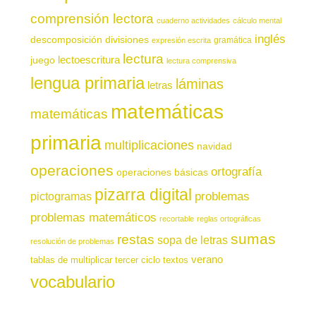
comprensión lectora
cuaderno actividades
cálculo mental
inglés
descomposición
divisiones
gramática
expresión escrita
lectura
juego
lectoescritura
lectura comprensiva
lengua primaria
láminas
letras
matemáticas
matemáticas
primaria
multiplicaciones
navidad
operaciones
ortografía
operaciones básicas
pizarra digital
pictogramas
problemas
problemas matemáticos
recortable
reglas ortográficas
sumas
restas
sopa de letras
resolución de problemas
verano
tablas de multiplicar
tercer ciclo
textos
vocabulario