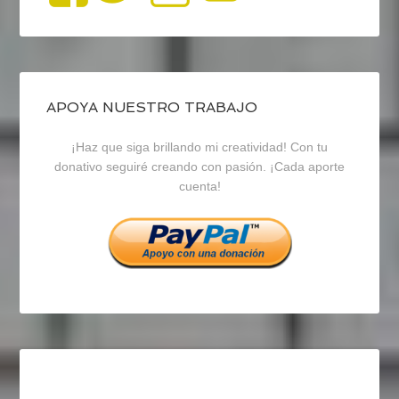
perfil
perfil
perfil
de
de
de
blogrecursosep
recursosep
recursosep
APOYA NUESTRO TRABAJO
¡Haz que siga brillando mi creatividad! Con tu
en
en
en
donativo seguiré creando con pasión. ¡Cada aporte
cuenta!
Facebook
Twitter
Instagram