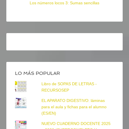
Los números locos 3: Sumas sencillas
LO MÁS POPULAR
Libro de SOPAS DE LETRAS -
RECURSOSEP
EL APARATO DIGESTIVO: láminas
para el aula y fichas para el alumno
(ES/EN)
NUEVO CUADERNO DOCENTE 2025