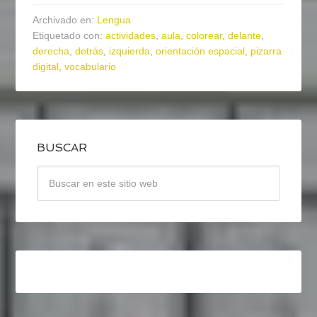
Archivado en:
Lengua
Etiquetado con:
actividades
,
aula
,
colorear
,
delante
,
derecha
,
detrás
,
izquierda
,
orientación espacial
,
pizarra
digital
,
vocabulario
BUSCAR