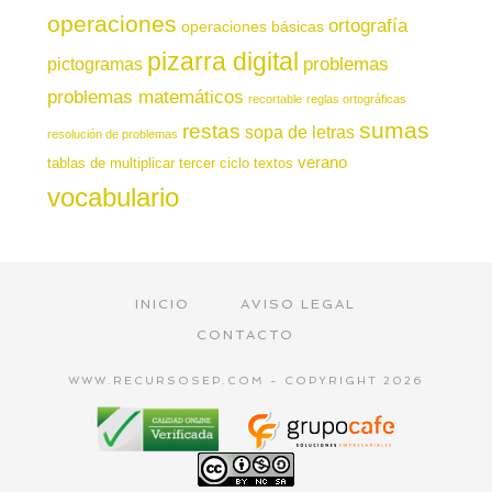
operaciones
ortografía
operaciones básicas
pizarra digital
pictogramas
problemas
problemas matemáticos
recortable
reglas ortográficas
sumas
restas
sopa de letras
resolución de problemas
verano
tablas de multiplicar
tercer ciclo
textos
vocabulario
INICIO
AVISO LEGAL
CONTACTO
WWW.RECURSOSEP.COM - COPYRIGHT 2026