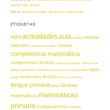
mente este verano
ISA
en
Grafomotricidad. Vocales en mayúscula
ETIQUETAS
actividades
aula
ABN
ciencias
cartilla
naturales
colorear
ciencias sociales
competencia matemática
comprensión lectora
cuaderno actividades
cálculo mental
inglés
descomposición
divisiones
gramática
expresión escrita
lectura
juego
lectoescritura
lectura comprensiva
lengua primaria
láminas
letras
matemáticas
matemáticas
primaria
multiplicaciones
navidad