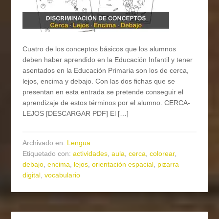
Cuatro de los conceptos básicos que los alumnos
deben haber aprendido en la Educación Infantil y tener
asentados en la Educación Primaria son los de cerca,
lejos, encima y debajo. Con las dos fichas que se
presentan en esta entrada se pretende conseguir el
aprendizaje de estos términos por el alumno. CERCA-
LEJOS [DESCARGAR PDF] El […]
Archivado en:
Lengua
Etiquetado con:
actividades
,
aula
,
cerca
,
colorear
,
debajo
,
encima
,
lejos
,
orientación espacial
,
pizarra
digital
,
vocabulario