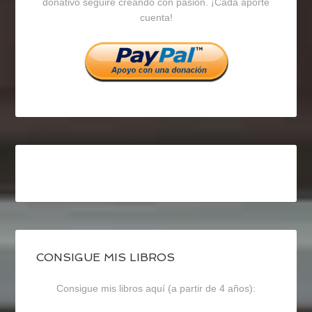
en
en
en
donativo seguiré creando con pasión. ¡Cada aporte
cuenta!
Facebook
Twitter
Instagram
CONSIGUE MIS LIBROS
Consigue mis libros aquí (a partir de 4 años):