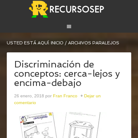
USTED ESTÁ AQUÍ:
INICIO
/
ARCHIVOS PARALEJOS
Discriminación de
conceptos: cerca-lejos y
encima-debajo
26 enero, 2018
por
Fran Franco
Dejar un
comentario