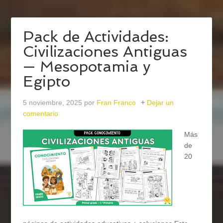
Pack de Actividades:
Civilizaciones Antiguas
— Mesopotamia y
Egipto
5 noviembre, 2025
por
Fran Franco
Dejar un
comentario
Más
de
20