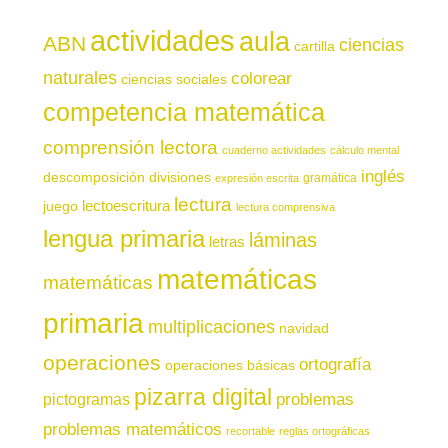
actividades
aula
ABN
ciencias
cartilla
naturales
colorear
ciencias sociales
competencia matemática
comprensión lectora
cuaderno actividades
cálculo mental
inglés
descomposición
divisiones
gramática
expresión escrita
lectura
juego
lectoescritura
lectura comprensiva
lengua primaria
láminas
letras
matemáticas
matemáticas
primaria
multiplicaciones
navidad
operaciones
ortografía
operaciones básicas
pizarra digital
pictogramas
problemas
problemas matemáticos
recortable
reglas ortográficas