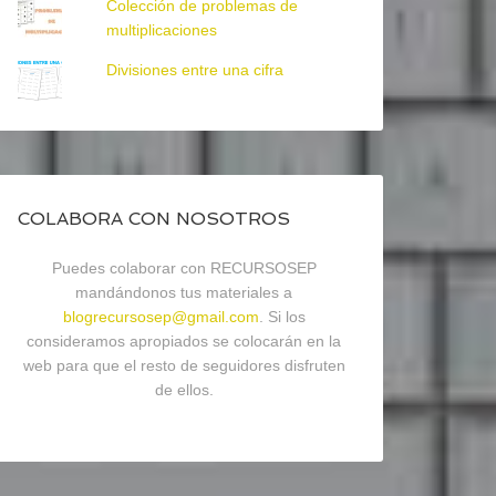
Colección de problemas de
multiplicaciones
Divisiones entre una cifra
COLABORA CON NOSOTROS
Puedes colaborar con RECURSOSEP
mandándonos tus materiales a
blogrecursosep@gmail.com
. Si los
consideramos apropiados se colocarán en la
web para que el resto de seguidores disfruten
de ellos.