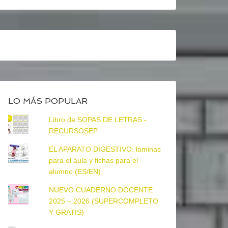
LO MÁS POPULAR
Libro de SOPAS DE LETRAS -
RECURSOSEP
EL APARATO DIGESTIVO: láminas
para el aula y fichas para el
alumno (ES/EN)
NUEVO CUADERNO DOCENTE
2025 – 2026 (SUPERCOMPLETO
Y GRATIS)