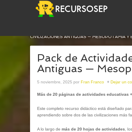
USTED ESTÁ AQUÍ:
INICIO
/
CONOCIMIENTO DEL
CIVILIZACIONES ANTIGUAS — MESOPOTAMIA Y 
Pack de Actividade
Antiguas — Mesop
5 noviembre, 2025
por
Fran Franco
Dejar un c
Más de 20 páginas de actividades educativas 
Este completo recurso didáctico está diseñado pa
aprendiendo sobre dos de las civilizaciones más fa
A lo largo de
más de 20 hojas de actividades
, l