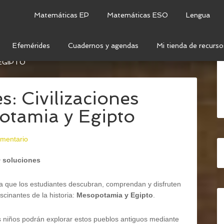
Matemáticas EP
Matemáticas ESO
Lengua
Efemérides
Cuadernos y agendas
Mi tienda de recurso
 MEDIO
/
CIENCIAS SOCIALES
/
PACK DE ACTIVIDADES:
EGIPTO
s: Civilizaciones
otamia y Egipto
omentario
+ soluciones
ra que los estudiantes descubran, comprendan y disfruten
scinantes de la historia:
Mesopotamia y Egipto
.
os niños podrán explorar estos pueblos antiguos mediante