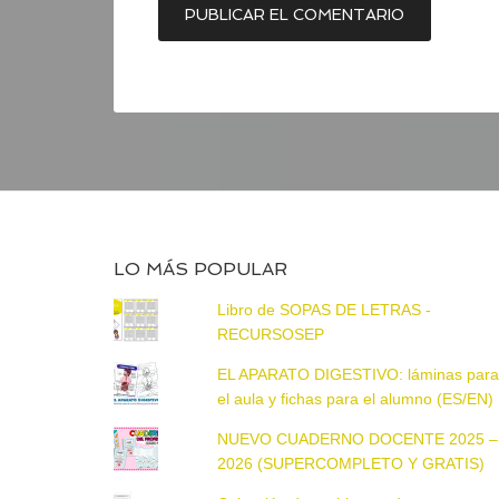
LO MÁS POPULAR
Libro de SOPAS DE LETRAS -
RECURSOSEP
EL APARATO DIGESTIVO: láminas par
el aula y fichas para el alumno (ES/EN)
NUEVO CUADERNO DOCENTE 2025 –
2026 (SUPERCOMPLETO Y GRATIS)