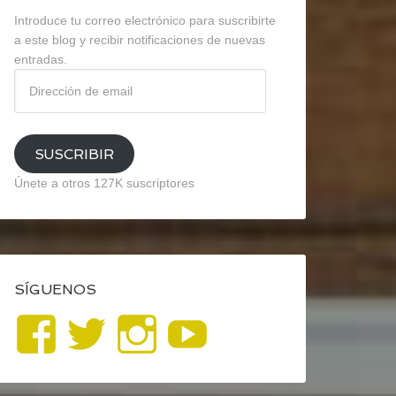
Introduce tu correo electrónico para suscribirte
a este blog y recibir notificaciones de nuevas
entradas.
Dirección
de
email
SUSCRIBIR
Únete a otros 127K suscriptores
SÍGUENOS
Ver
Ver
Ver
YouTube
perfil
perfil
perfil