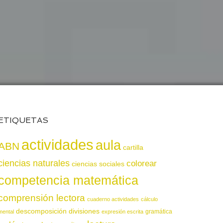
ETIQUETAS
actividades
aula
ABN
cartilla
ciencias naturales
colorear
ciencias sociales
competencia matemática
comprensión lectora
cuaderno actividades
cálculo
descomposición
divisiones
gramática
mental
expresión escrita