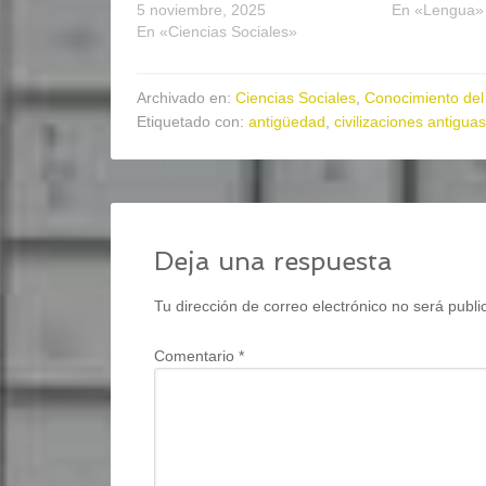
5 noviembre, 2025
En «Lengua»
En «Ciencias Sociales»
Archivado en:
Ciencias Sociales
,
Conocimiento del
Etiquetado con:
antigüedad
,
civilizaciones antiguas
Deja una respuesta
Tu dirección de correo electrónico no será publi
Comentario
*