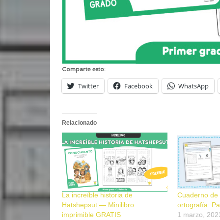
Comparte esto:
Twitter
Facebook
WhatsApp
Relacionado
La increíble historia de
Cuaderno de 
Hatshepsut — Minilibro
ortografía: P
imprimible GRATIS
1 marzo, 202