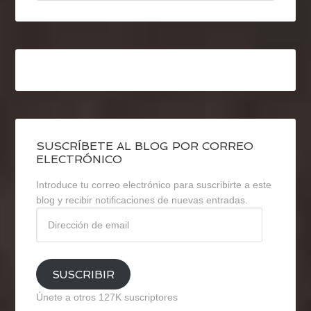
SUSCRÍBETE AL BLOG POR CORREO
ELECTRÓNICO
Introduce tu correo electrónico para suscribirte a este
blog y recibir notificaciones de nuevas entradas.
Dirección
de
email
SUSCRIBIR
Únete a otros 127K suscriptores