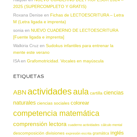
2025 (SUPERCOMPLETO Y GRATIS)
Roxana Denise
en
Fichas de LECTOESCRITURA – Letra
M (Letra ligada e imprenta)
sonia
en
NUEVO CUADERNO DE LECTOESCRITURA
[Fuente ligada e imprenta]
Walkiria Cruz
en
Sudokus infantiles para entrenar la
mente este verano
ISA
en
Grafomotricidad. Vocales en mayúscula
ETIQUETAS
actividades
aula
ABN
ciencias
cartilla
naturales
colorear
ciencias sociales
competencia matemática
comprensión lectora
cuaderno actividades
cálculo mental
inglés
descomposición
divisiones
gramática
expresión escrita