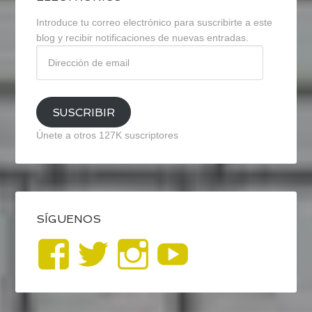
Introduce tu correo electrónico para suscribirte a este
blog y recibir notificaciones de nuevas entradas.
Dirección
de
email
SUSCRIBIR
Únete a otros 127K suscriptores
SÍGUENOS
Ver
Ver
Ver
YouTub
perfil
perfil
perfil