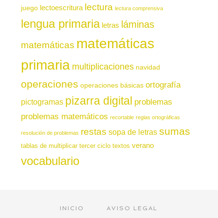
lectura
juego
lectoescritura
lectura comprensiva
lengua primaria
láminas
letras
matemáticas
matemáticas
primaria
multiplicaciones
navidad
operaciones
ortografía
operaciones básicas
pizarra digital
pictogramas
problemas
problemas matemáticos
recortable
reglas ortográficas
sumas
restas
sopa de letras
resolución de problemas
verano
tablas de multiplicar
tercer ciclo
textos
vocabulario
INICIO
AVISO LEGAL