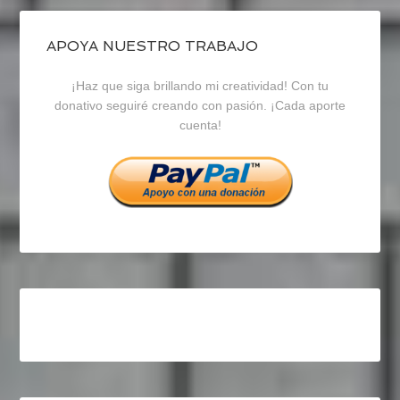
de
de
de
blogrecursosep
recursosep
recursosep
APOYA NUESTRO TRABAJO
¡Haz que siga brillando mi creatividad! Con tu
en
en
en
donativo seguiré creando con pasión. ¡Cada aporte
cuenta!
Facebook
Twitter
Instagram