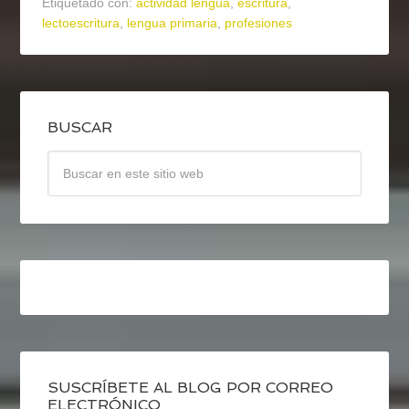
Etiquetado con:
actividad lengua
,
escritura
,
lectoescritura
,
lengua primaria
,
profesiones
BUSCAR
SUSCRÍBETE AL BLOG POR CORREO
ELECTRÓNICO