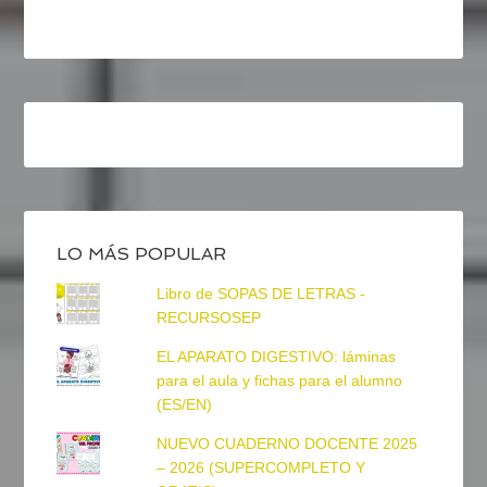
LO MÁS POPULAR
Libro de SOPAS DE LETRAS -
RECURSOSEP
EL APARATO DIGESTIVO: láminas
para el aula y fichas para el alumno
(ES/EN)
NUEVO CUADERNO DOCENTE 2025
– 2026 (SUPERCOMPLETO Y