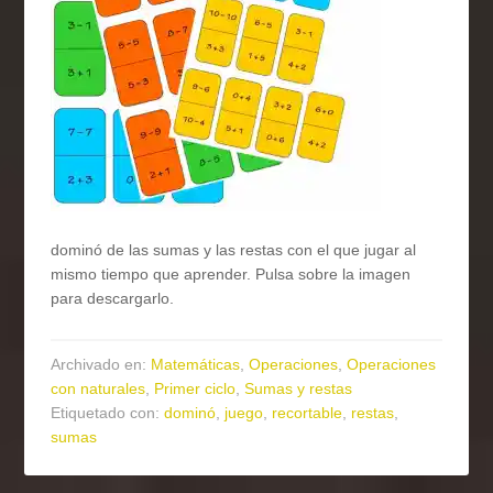
dominó de las sumas y las restas con el que jugar al
mismo tiempo que aprender. Pulsa sobre la imagen
para descargarlo.
Archivado en:
Matemáticas
,
Operaciones
,
Operaciones
con naturales
,
Primer ciclo
,
Sumas y restas
Etiquetado con:
dominó
,
juego
,
recortable
,
restas
,
sumas