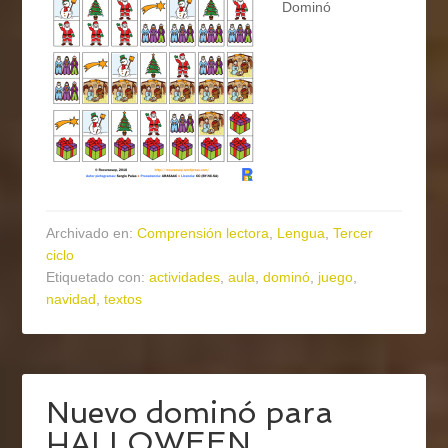
Dominó
Archivado en:
Comprensión lectora
,
Lengua
,
Tercer
ciclo
Etiquetado con:
actividades
,
aula
,
dominó
,
juego
,
navidad
,
textos
Nuevo dominó para
HALLOWEEN