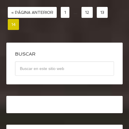
« PÁGINA ANTERIOR
1
…
12
13
14
BUSCAR