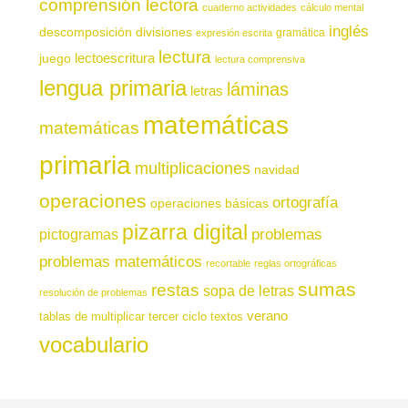
comprensión lectora
cuaderno actividades
cálculo mental
inglés
descomposición
divisiones
gramática
expresión escrita
lectura
juego
lectoescritura
lectura comprensiva
lengua primaria
láminas
letras
matemáticas
matemáticas
primaria
multiplicaciones
navidad
operaciones
ortografía
operaciones básicas
pizarra digital
pictogramas
problemas
problemas matemáticos
recortable
reglas ortográficas
sumas
restas
sopa de letras
resolución de problemas
verano
tablas de multiplicar
tercer ciclo
textos
vocabulario