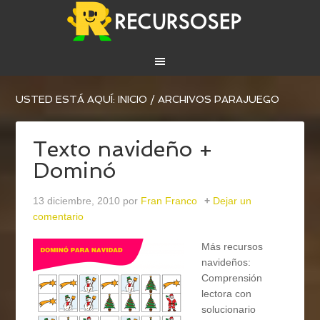
USTED ESTÁ AQUÍ:
INICIO
/
ARCHIVOS PARAJUEGO
Texto navideño +
Dominó
13 diciembre, 2010
por
Fran Franco
Dejar un
comentario
Más recursos
navideños:
Comprensión
lectora con
solucionario