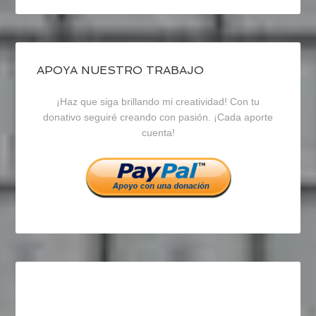
perfil
perfil
perfil
de
de
de
blogrecursosep
recursosep
recursosep
APOYA NUESTRO TRABAJO
¡Haz que siga brillando mi creatividad! Con tu
en
en
en
donativo seguiré creando con pasión. ¡Cada aporte
cuenta!
Facebook
Twitter
Instagram