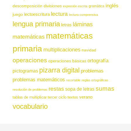
inglés
descomposición
divisiones
gramática
expresión escrita
lectura
juego
lectoescritura
lectura comprensiva
lengua primaria
láminas
letras
matemáticas
matemáticas
primaria
multiplicaciones
navidad
operaciones
ortografía
operaciones básicas
pizarra digital
pictogramas
problemas
problemas matemáticos
recortable
reglas ortográficas
sumas
restas
sopa de letras
resolución de problemas
verano
tablas de multiplicar
tercer ciclo
textos
vocabulario