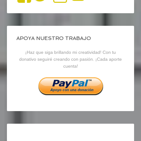
perfil
perfil
perfil
de
de
de
blogrecursosep
recursosep
recursosep
APOYA NUESTRO TRABAJO
¡Haz que siga brillando mi creatividad! Con tu
en
en
en
donativo seguiré creando con pasión. ¡Cada aporte
cuenta!
Facebook
Twitter
Instagram