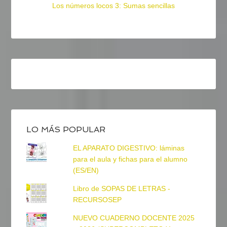
Los números locos 3: Sumas sencillas
LO MÁS POPULAR
EL APARATO DIGESTIVO: láminas
para el aula y fichas para el alumno
(ES/EN)
Libro de SOPAS DE LETRAS -
RECURSOSEP
NUEVO CUADERNO DOCENTE 2025