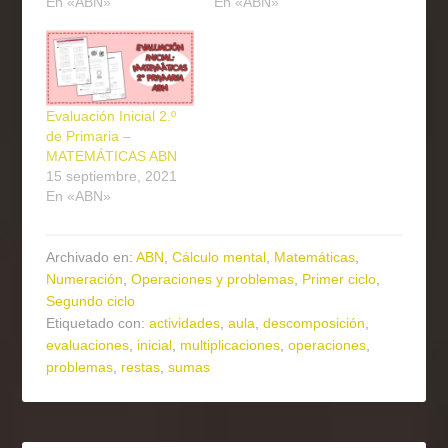
En «ABN»
En «ABN»
Evaluación Inicial 2.º
de Primaria –
MATEMÁTICAS ABN
15 septiembre, 2021
En «ABN»
Archivado en:
ABN
,
Cálculo mental
,
Matemáticas
,
Numeración
,
Operaciones y problemas
,
Primer ciclo
,
Segundo ciclo
Etiquetado con:
actividades
,
aula
,
descomposición
,
evaluaciones
,
inicial
,
multiplicaciones
,
operaciones
,
problemas
,
restas
,
sumas