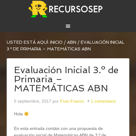
USTED ESTÁ AQUÍ:
INICIO
/
ABN
/
EVALUACIÓN INICIAL
3.º DE PRIMARIA – MATEMÁTICAS ABN
Evaluación Inicial 3.º de
Primaria –
MATEMÁTICAS ABN
5 septiembre, 2017
por
Fran Franco
1 comentario
Hola
En esta entrada contáis con una propuesta de
evaluación inicial de Matemáticas ABN de 3.º de