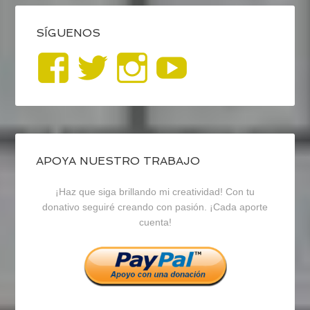
SÍGUENOS
Ver
Ver
Ver
YouTub
perfil
perfil
perfil
de
de
de
blogrecursosep
recursosep
recursosep
APOYA NUESTRO TRABAJO
¡Haz que siga brillando mi creatividad! Con tu
en
en
en
donativo seguiré creando con pasión. ¡Cada aporte
cuenta!
Facebook
Twitter
Instagram