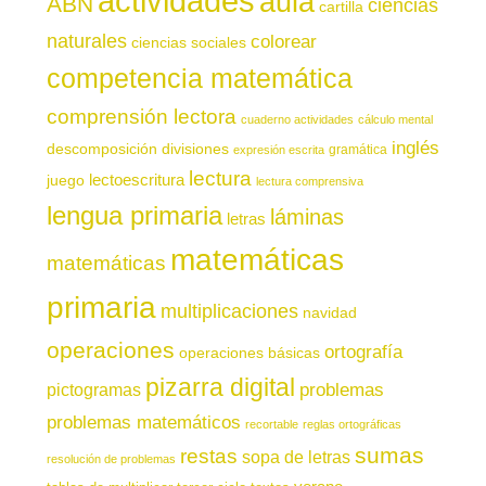
actividades
aula
ABN
ciencias
cartilla
naturales
colorear
ciencias sociales
competencia matemática
comprensión lectora
cuaderno actividades
cálculo mental
inglés
descomposición
divisiones
gramática
expresión escrita
lectura
juego
lectoescritura
lectura comprensiva
lengua primaria
láminas
letras
matemáticas
matemáticas
primaria
multiplicaciones
navidad
operaciones
ortografía
operaciones básicas
pizarra digital
pictogramas
problemas
problemas matemáticos
recortable
reglas ortográficas
sumas
restas
sopa de letras
resolución de problemas