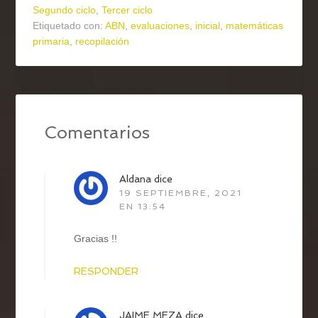
Segundo ciclo
,
Tercer ciclo
Etiquetado con:
ABN
,
evaluaciones
,
inicial
,
matemáticas
primaria
,
recopilación
Comentarios
Aldana
dice
19 SEPTIEMBRE, 2021
EN 13:54
Gracias !!
RESPONDER
JAIME MEZA
dice