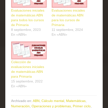
Evaluaciones iniciales
Evaluaciones iniciales
de matemáticas ABN
de matemáticas ABN
para todos los cursos
para los cursos de
de Primaria
Primaria
8 septiembre, 2023
11 septiembre, 2024
En «ABN»
En «ABN»
Colección de
evaluaciones iniciales
de matemáticas ABN
para Primaria
15 septiembre, 2022
En «ABN»
Archivado en:
ABN
,
Cálculo mental
,
Matemáticas
,
Numeración
,
Operaciones y problemas
,
Primer ciclo
,