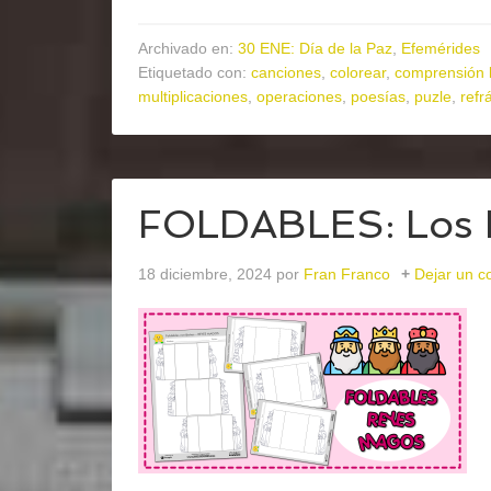
Archivado en:
30 ENE: Día de la Paz
,
Efemérides
Etiquetado con:
canciones
,
colorear
,
comprensión 
multiplicaciones
,
operaciones
,
poesías
,
puzle
,
refr
FOLDABLES: Los 
18 diciembre, 2024
por
Fran Franco
Dejar un c