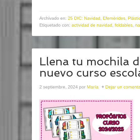
Archivado en:
25 DIC: Navidad
,
Efemérides
,
Plásti
Etiquetado con:
actividad de navidad
,
foldables
,
na
Llena tu mochila d
nuevo curso escol
2 septiembre, 2024
por
María
Dejar un comenta