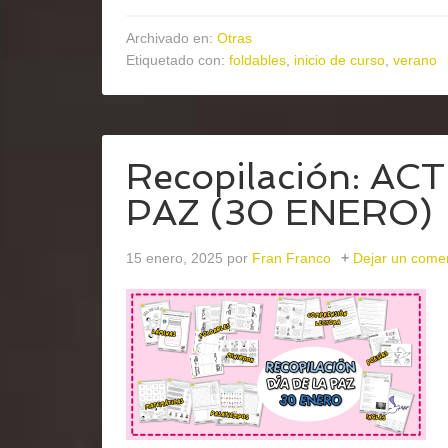
Archivado en:
Otras
Etiquetado con:
foldables
,
inicio de curso
,
verano
Recopilación: AC
PAZ (30 ENERO)
15 enero, 2025
por
Fran Franco
Dejar un come