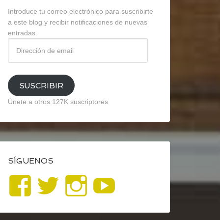
Introduce tu correo electrónico para suscribirte
a este blog y recibir notificaciones de nuevas
entradas.
Dirección
de
email
SUSCRIBIR
Únete a otros 127K suscriptores
SÍGUENOS
Ver
Ver
Ver
YouTube
perfil
perfil
perfil