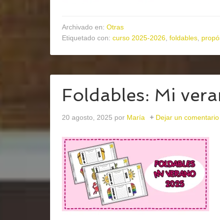
Archivado en:
Otras
Etiquetado con:
curso 2025-2026
,
foldables
,
propó
Foldables: Mi ver
20 agosto, 2025
por
María
Dejar un comentario