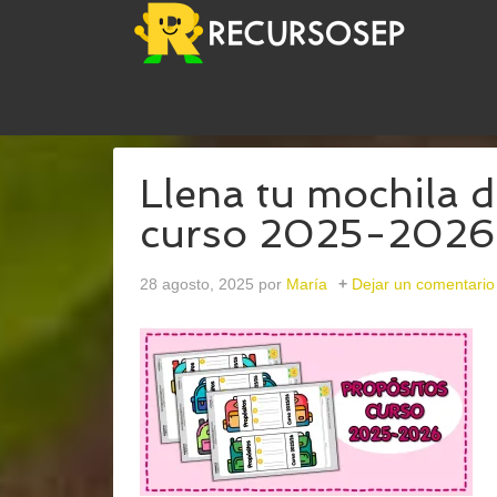
USTED ESTÁ AQUÍ:
INICIO
/
ARCHIVOS PARAFO
Llena tu mochila d
curso 2025-2026
28 agosto, 2025
por
María
Dejar un comentario