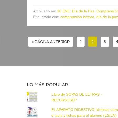
Archivado en:
30 ENE: Día de la Paz
,
Comprensión
Etiquetado con:
comprensión lectora
,
día de la paz
« PÁGINA ANTERIOR
1
2
3
LO MÁS POPULAR
Libro de SOPAS DE LETRAS -
RECURSOSEP
EL APARATO DIGESTIVO: láminas par
el aula y fichas para el alumno (ES/EN)