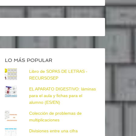
LO MÁS POPULAR
Libro de SOPAS DE LETRAS -
RECURSOSEP
EL APARATO DIGESTIVO: láminas
para el aula y fichas para el
alumno (ES/EN)
Colección de problemas de
multiplicaciones
Divisiones entre una cifra