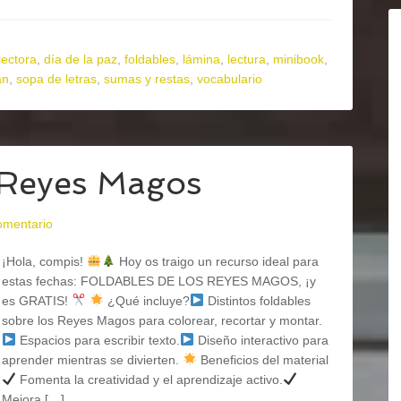
lectora
,
día de la paz
,
foldables
,
lámina
,
lectura
,
minibook
,
án
,
sopa de letras
,
sumas y restas
,
vocabulario
Reyes Magos
omentario
¡Hola, compis!
Hoy os traigo un recurso ideal para
estas fechas: FOLDABLES DE LOS REYES MAGOS, ¡y
es GRATIS!
¿Qué incluye?
Distintos foldables
sobre los Reyes Magos para colorear, recortar y montar.
Espacios para escribir texto.
Diseño interactivo para
aprender mientras se divierten.
Beneficios del material
Fomenta la creatividad y el aprendizaje activo.
Mejora […]