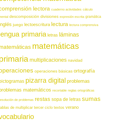
comprensión lectora
cuaderno actividades
cálculo
descomposición
divisiones
gramática
mental
expresión escrita
lectura
inglés
juego
lectoescritura
lectura comprensiva
lengua primaria
láminas
letras
matemáticas
matemáticas
primaria
multiplicaciones
navidad
operaciones
ortografía
operaciones básicas
pizarra digital
pictogramas
problemas
problemas matemáticos
recortable
reglas ortográficas
sumas
restas
sopa de letras
resolución de problemas
verano
tablas de multiplicar
tercer ciclo
textos
vocabulario