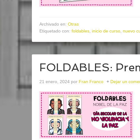
Archivado en:
Otras
Etiquetado con:
foldables
,
inicio de curso
,
nuevo c
FOLDABLES: Premi
21 enero, 2024
por
Fran Franco
Dejar un come