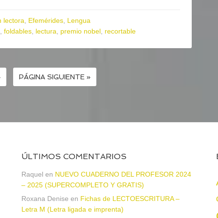
 lectora
,
Efemérides
,
Lengua
,
foldables
,
lectura
,
premio nobel
,
recortable
4
PÁGINA SIGUIENTE »
ÚLTIMOS COMENTARIOS
Raquel
en
NUEVO CUADERNO DEL PROFESOR 2024
– 2025 (SUPERCOMPLETO Y GRATIS)
Roxana Denise
en
Fichas de LECTOESCRITURA –
a
Letra M (Letra ligada e imprenta)