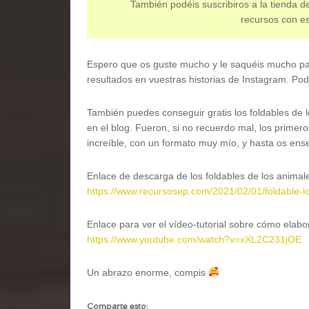
También podéis suscribiros a la tienda de
recursos con es
Espero que os guste mucho y le saquéis mucho par
resultados en vuestras historias de Instagram. Po
También puedes conseguir gratis los foldables de 
en el blog. Fueron, si no recuerdo mal, los primer
increíble, con un formato muy mío, y hasta os ens
Enlace de descarga de los foldables de los animal
https://www.recursosep.com/2021/02/01/foldable-l
Enlace para ver el vídeo-tutorial sobre cómo elabor
https://www.youtube.com/watch?v=xXL2C231jOE
Un abrazo enorme, compis
Comparte esto: