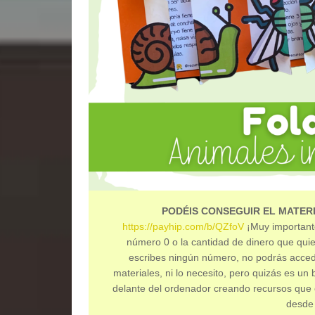
PODÉIS CONSEGUIR EL MATERI
https://payhip.com/b/QZfoV
¡Muy importante
número 0 o la cantidad de dinero que quier
escribes ningún número, no podrás acced
materiales, ni lo necesito, pero quizás es u
delante del ordenador creando recursos que
desde