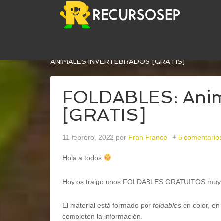
USTED ESTÁ AQUÍ:
INICIO
/
CONOCIMIENTO DEL
ANIMALES INVERTEBRADOS [GRATIS]
FOLDABLES: Anima
[GRATIS]
11 febrero, 2022
por
Fran Franco
5 comentario
Hola a todos
Hoy os traigo unos FOLDABLES GRATUITOS muy
El material está formado por
foldables
en color, en
completen la información.