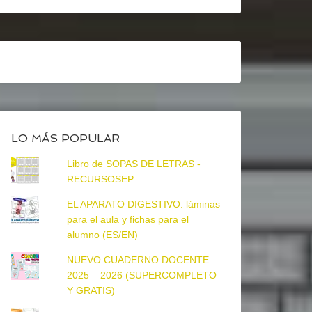
LO MÁS POPULAR
Libro de SOPAS DE LETRAS -
RECURSOSEP
EL APARATO DIGESTIVO: láminas
para el aula y fichas para el
alumno (ES/EN)
NUEVO CUADERNO DOCENTE
2025 – 2026 (SUPERCOMPLETO
Y GRATIS)