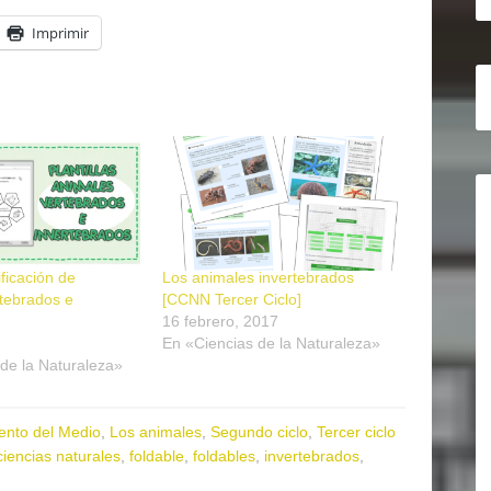
Imprimir
ificación de
Los animales invertebrados
tebrados e
[CCNN Tercer Ciclo]
16 febrero, 2017
En «Ciencias de la Naturaleza»
de la Naturaleza»
ento del Medio
,
Los animales
,
Segundo ciclo
,
Tercer ciclo
ciencias naturales
,
foldable
,
foldables
,
invertebrados
,