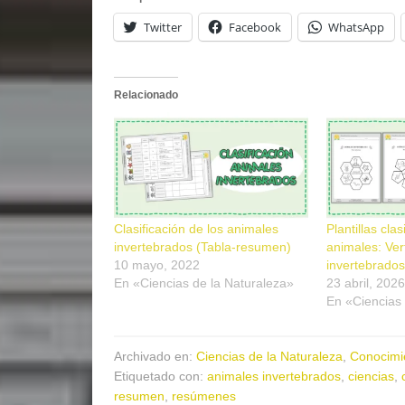
Twitter
Facebook
WhatsApp
Relacionado
Clasificación de los animales
Plantillas clas
invertebrados (Tabla-resumen)
animales: Ver
10 mayo, 2022
invertebrados
En «Ciencias de la Naturaleza»
23 abril, 2026
En «Ciencias 
Archivado en:
Ciencias de la Naturaleza
,
Conocimi
Etiquetado con:
animales invertebrados
,
ciencias
,
resumen
,
resúmenes