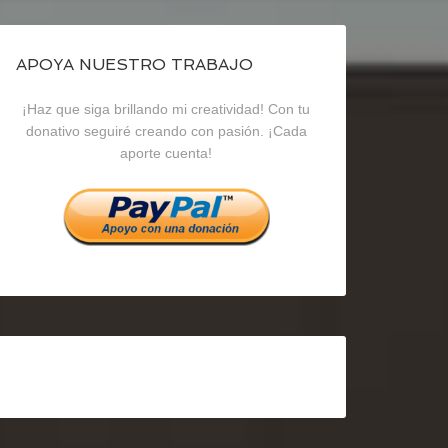
de
de
de
blogrecursosep
recursosep
recursosep
APOYA NUESTRO TRABAJO
¡Haz que siga brillando mi creatividad! Con tu
en
en
en
donativo seguiré creando con pasión. ¡Cada
aporte cuenta!
Facebook
Twitter
Instagram