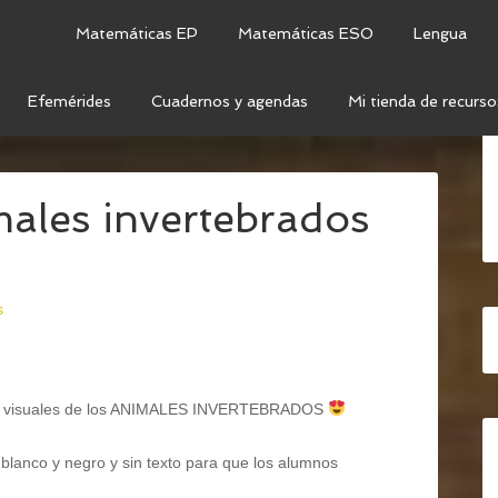
Matemáticas EP
Matemáticas ESO
Lengua
Efemérides
Cuadernos y agendas
Mi tienda de recurso
 MEDIO
/
CIENCIAS DE LA NATURALEZA
/
FOLDABLES:
les invertebrados
s
 visuales de los ANIMALES INVERTEBRADOS
 blanco y negro y sin texto para que los alumnos