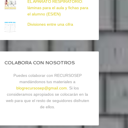
EL APARATO RESPIRATORIO:
láminas para el aula y fichas para
el alumno (ES/EN)
Divisiones entre una cifra
COLABORA CON NOSOTROS
Puedes colaborar con RECURSOSEP
mandándonos tus materiales a
blogrecursosep@gmail.com
. Si los
consideramos apropiados se colocarán en la
web para que el resto de seguidores disfruten
de ellos.