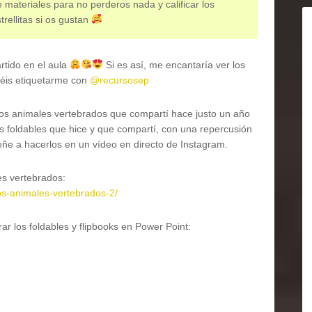
 materiales para no perderos nada y calificar los
trellitas si os gustan
tido en el aula
Si es así, me encantaría ver los
déis etiquetarme con
@recursosep
los animales vertebrados que compartí hace justo un año
os foldables que hice y que compartí, con una repercusión
eñe a hacerlos en un vídeo en directo de Instagram.
es vertebrados:
os-animales-vertebrados-2/
ar los foldables y flipbooks en Power Point: