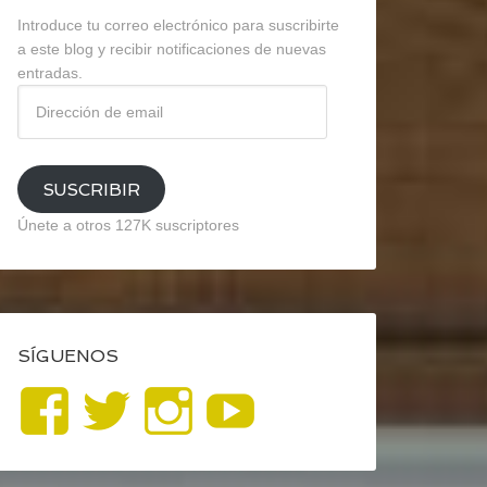
Introduce tu correo electrónico para suscribirte
a este blog y recibir notificaciones de nuevas
entradas.
Dirección
de
email
SUSCRIBIR
Únete a otros 127K suscriptores
SÍGUENOS
Ver
Ver
Ver
YouTube
perfil
perfil
perfil