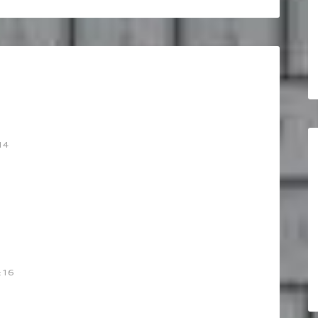
14
:16