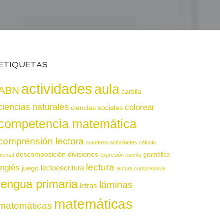
ETIQUETAS
actividades
aula
ABN
cartilla
ciencias naturales
colorear
ciencias sociales
competencia matemática
comprensión lectora
cuaderno actividades
cálculo
descomposición
divisiones
gramática
mental
expresión escrita
lectura
inglés
juego
lectoescritura
lectura comprensiva
lengua primaria
láminas
letras
matemáticas
matemáticas