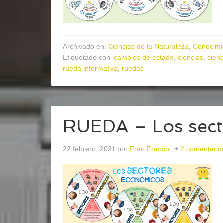
Archivado en:
Ciencias de la Naturaleza
,
Conocimi
Etiquetado con:
cambios de estado
,
ciencias
,
cienc
rueda informativa
,
ruedas
RUEDA – Los sect
22 febrero, 2021
por
Fran Franco
2 comentario