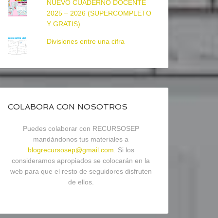
NUEVO CUADERNO DOCENTE
2025 – 2026 (SUPERCOMPLETO
Y GRATIS)
Divisiones entre una cifra
COLABORA CON NOSOTROS
Puedes colaborar con RECURSOSEP
mandándonos tus materiales a
blogrecursosep@gmail.com
. Si los
consideramos apropiados se colocarán en la
web para que el resto de seguidores disfruten
de ellos.