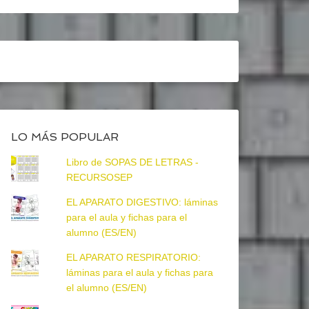
LO MÁS POPULAR
Libro de SOPAS DE LETRAS -
RECURSOSEP
EL APARATO DIGESTIVO: láminas
para el aula y fichas para el
alumno (ES/EN)
EL APARATO RESPIRATORIO:
láminas para el aula y fichas para
el alumno (ES/EN)