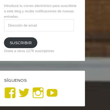
Introduce tu correo electrónico para suscribirte
a este blog y recibir notificaciones de nuevas
entradas.
Dirección
de
email
SUSCRIBIR
Únete a otros 127K suscriptores
SÍGUENOS
Ver
Ver
Ver
YouTube
perfil
perfil
perfil