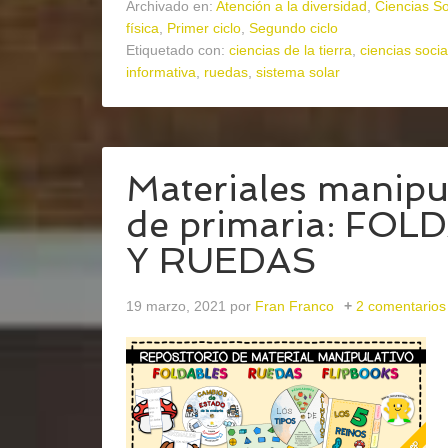
Archivado en:
Atención a la diversidad
,
Ciencias So
física
,
Primer ciclo
,
Segundo ciclo
Etiquetado con:
ciencias de la tierra
,
ciencias socia
informativa
,
ruedas
,
sistema solar
Materiales manipul
de primaria: FO
Y RUEDAS
19 marzo, 2021
por
Fran Franco
2 comentarios