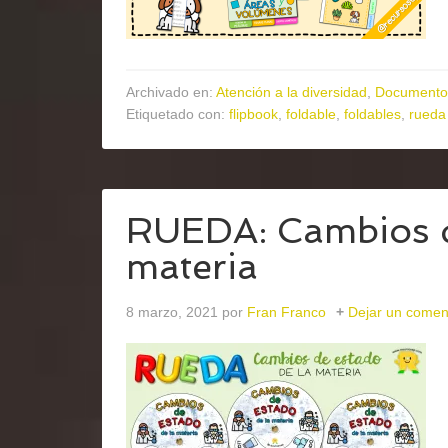
Archivado en:
Atención a la diversidad
,
Documento
Etiquetado con:
flipbook
,
foldable
,
foldables
,
rueda
RUEDA: Cambios d
materia
8 marzo, 2021
por
Fran Franco
Dejar un comen