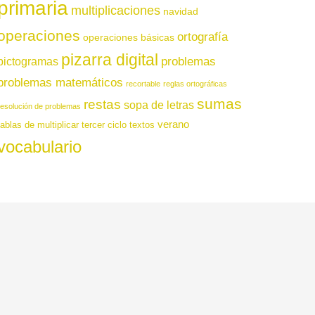
primaria
multiplicaciones
navidad
operaciones
ortografía
operaciones básicas
pizarra digital
pictogramas
problemas
problemas matemáticos
recortable
reglas ortográficas
sumas
restas
sopa de letras
resolución de problemas
verano
tablas de multiplicar
tercer ciclo
textos
vocabulario