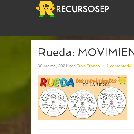
USTED ESTÁ AQUÍ:
INICIO
/
ARCHIVOS PARARUE
Rueda: MOVIMIE
30 marzo, 2021
por
Fran Franco
1 comentario