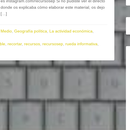
es instagram.com/recursosep Si no pudiste ver el directo
donde os explicaba cómo elaborar este material, os dejo
[…]
 Medio
,
Geografía política
,
La actividad económica
,
ble
,
recortar
,
recursos
,
recursosep
,
rueda informativa
,