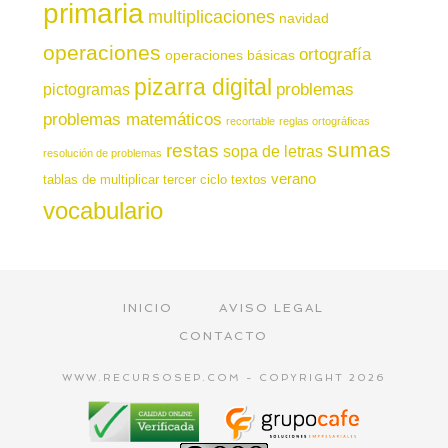
primaria
multiplicaciones
navidad
operaciones
ortografía
operaciones básicas
pizarra digital
pictogramas
problemas
problemas matemáticos
recortable
reglas ortográficas
sumas
restas
sopa de letras
resolución de problemas
verano
tablas de multiplicar
tercer ciclo
textos
vocabulario
INICIO
AVISO LEGAL
CONTACTO
WWW.RECURSOSEP.COM - COPYRIGHT 2026