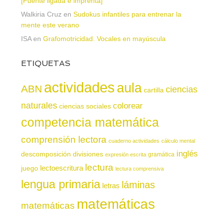
[Fuente ligada e imprenta]
Walkiria Cruz
en
Sudokus infantiles para entrenar la
mente este verano
ISA
en
Grafomotricidad. Vocales en mayúscula
ETIQUETAS
actividades
aula
ABN
ciencias
cartilla
naturales
colorear
ciencias sociales
competencia matemática
comprensión lectora
cuaderno actividades
cálculo mental
inglés
descomposición
divisiones
gramática
expresión escrita
lectura
juego
lectoescritura
lectura comprensiva
lengua primaria
láminas
letras
matemáticas
matemáticas