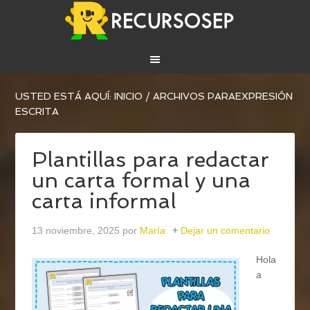
USTED ESTÁ AQUÍ:
INICIO
/
ARCHIVOS PARAEXPRESIÓN
ESCRITA
Plantillas para redactar
un carta formal y una
carta informal
13 noviembre, 2025
por
María
Dejar un comentario
Hola
a