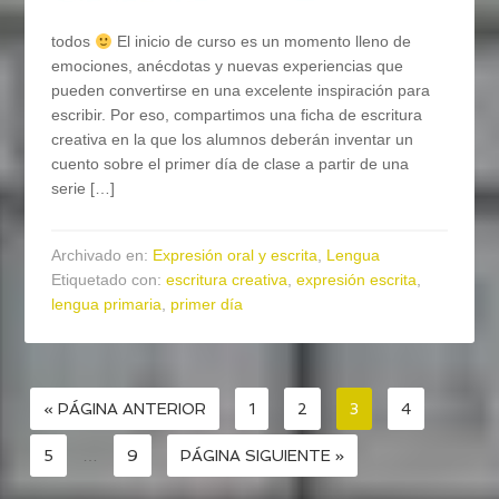
todos
El inicio de curso es un momento lleno de
emociones, anécdotas y nuevas experiencias que
pueden convertirse en una excelente inspiración para
escribir. Por eso, compartimos una ficha de escritura
creativa en la que los alumnos deberán inventar un
cuento sobre el primer día de clase a partir de una
serie […]
Archivado en:
Expresión oral y escrita
,
Lengua
Etiquetado con:
escritura creativa
,
expresión escrita
,
lengua primaria
,
primer día
« PÁGINA ANTERIOR
1
2
3
4
5
…
9
PÁGINA SIGUIENTE »