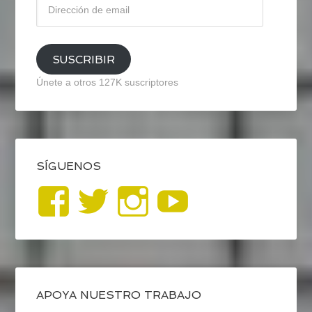
de
email
SUSCRIBIR
Únete a otros 127K suscriptores
SÍGUENOS
Ver
Ver
Ver
YouTub
perfil
perfil
perfil
de
de
de
blogrecursosep
recursosep
recursosep
APOYA NUESTRO TRABAJO