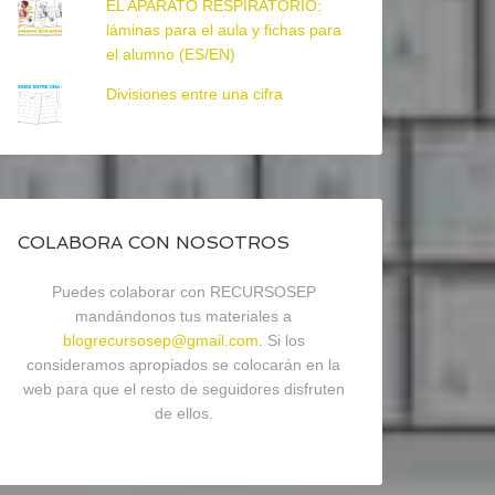
EL APARATO RESPIRATORIO:
láminas para el aula y fichas para
el alumno (ES/EN)
Divisiones entre una cifra
COLABORA CON NOSOTROS
Puedes colaborar con RECURSOSEP
mandándonos tus materiales a
blogrecursosep@gmail.com
. Si los
consideramos apropiados se colocarán en la
web para que el resto de seguidores disfruten
de ellos.