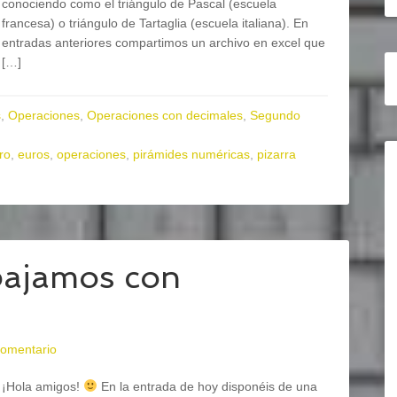
conociendo como el triángulo de Pascal (escuela
francesa) o triángulo de Tartaglia (escuela italiana). En
entradas anteriores compartimos un archivo en excel que
[…]
s
,
Operaciones
,
Operaciones con decimales
,
Segundo
ro
,
euros
,
operaciones
,
pirámides numéricas
,
pizarra
bajamos con
comentario
¡Hola amigos!
En la entrada de hoy disponéis de una