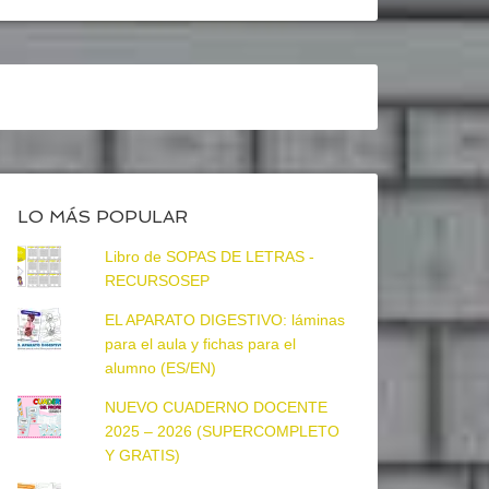
LO MÁS POPULAR
Libro de SOPAS DE LETRAS -
RECURSOSEP
EL APARATO DIGESTIVO: láminas
para el aula y fichas para el
alumno (ES/EN)
NUEVO CUADERNO DOCENTE
2025 – 2026 (SUPERCOMPLETO
Y GRATIS)