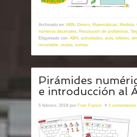
Archivado en:
ABN
,
Dinero
,
Matemáticas
,
Medida
,
números decimales
,
Resolución de problemas
,
Seg
Etiquetado con:
ABN
,
actividades
,
aula
,
billetes
,
di
recortable
,
restas
,
sumas
Pirámides numéric
e introducción al 
5 febrero, 2018
por
Fran Franco
3 comentarios