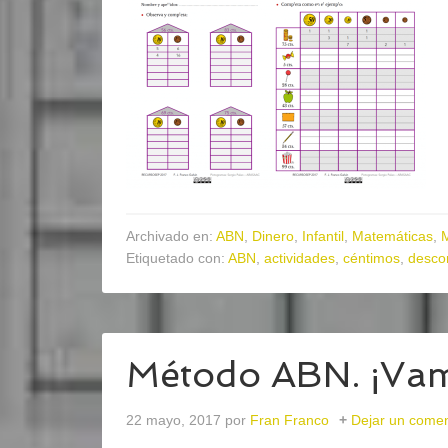
Archivado en:
ABN
,
Dinero
,
Infantil
,
Matemáticas
,
Etiquetado con:
ABN
,
actividades
,
céntimos
,
desco
Método ABN. ¡Vam
22 mayo, 2017
por
Fran Franco
Dejar un comen