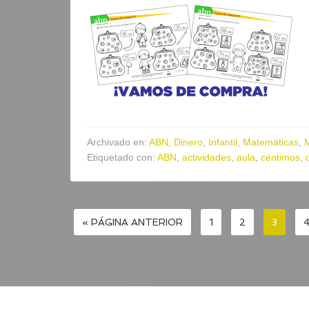
Archivado en:
ABN
,
Dinero
,
Infantil
,
Matemáticas
,
Etiquetado con:
ABN
,
actividades
,
aula
,
céntimos
,
« PÁGINA ANTERIOR
1
2
3