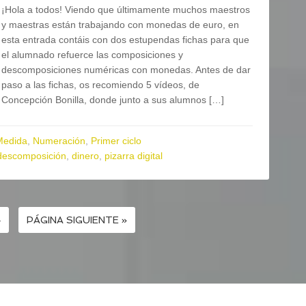
¡Hola a todos! Viendo que últimamente muchos maestros
y maestras están trabajando con monedas de euro, en
esta entrada contáis con dos estupendas fichas para que
el alumnado refuerce las composiciones y
descomposiciones numéricas con monedas. Antes de dar
paso a las fichas, os recomiendo 5 vídeos, de
Concepción Bonilla, donde junto a sus alumnos […]
Medida
,
Numeración
,
Primer ciclo
descomposición
,
dinero
,
pizarra digital
4
PÁGINA SIGUIENTE »