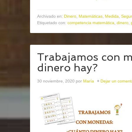
Archivado en:
Dinero
,
Matemáticas
,
Medida
,
Segun
Etiquetado con:
competencia matemática
,
dinero
,
Trabajamos con m
dinero hay?
30 noviembre, 2020
por
María
Dejar un coment