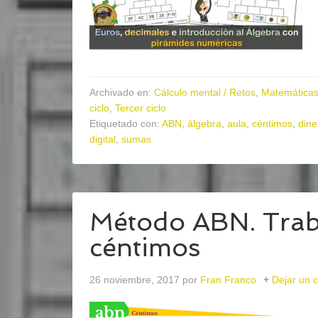
Archivado en:
Cálculo mental / Retos
,
Matemática
ciclo
,
Tercer ciclo
Etiquetado con:
ABN
,
álgebra
,
aula
,
céntimos
,
dine
digital
,
sumas
Método ABN. Tra
céntimos
26 noviembre, 2017
por
Fran Franco
Dejar un 