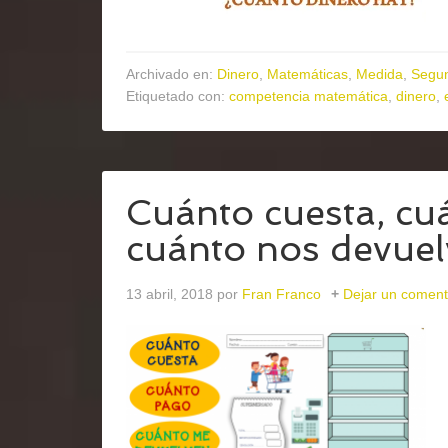
Archivado en:
Dinero
,
Matemáticas
,
Medida
,
Segun
Etiquetado con:
competencia matemática
,
dinero
,
Cuánto cuesta, c
cuánto nos devue
13 abril, 2018
por
Fran Franco
Dejar un coment