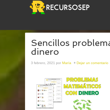
USTED ESTÁ AQUÍ:
INICIO
/
ARCHIVOS PARADIN
Sencillos problem
dinero
3 febrero, 2021
por
María
Dejar un comentario