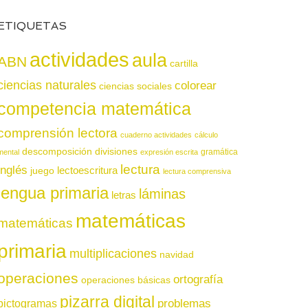
ETIQUETAS
actividades
aula
ABN
cartilla
ciencias naturales
colorear
ciencias sociales
competencia matemática
comprensión lectora
cuaderno actividades
cálculo
descomposición
divisiones
gramática
mental
expresión escrita
lectura
inglés
juego
lectoescritura
lectura comprensiva
lengua primaria
láminas
letras
matemáticas
matemáticas
primaria
multiplicaciones
navidad
operaciones
ortografía
operaciones básicas
pizarra digital
pictogramas
problemas