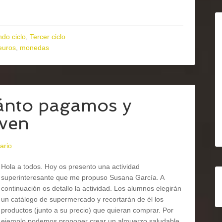
do ciclo
,
Tercer ciclo
euros
,
monedas
uánto pagamos y
lven
ario
Hola a todos. Hoy os presento una actividad
superinteresante que me propuso Susana García. A
continuación os detallo la actividad. Los alumnos elegirán
un catálogo de supermercado y recortarán de él los
productos (junto a su precio) que quieran comprar. Por
ejemplo podemos proponer crear un almuerzo saludable.