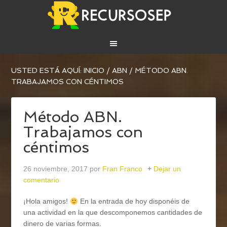
USTED ESTÁ AQUÍ:
INICIO
/
ABN
/
MÉTODO ABN.
TRABAJAMOS CON CÉNTIMOS
Método ABN.
Trabajamos con
céntimos
26 noviembre, 2017
por
Fran Franco
Dejar un
comentario
¡Hola amigos!
En la entrada de hoy disponéis de
una actividad en la que descomponemos cantidades de
dinero de varias formas.