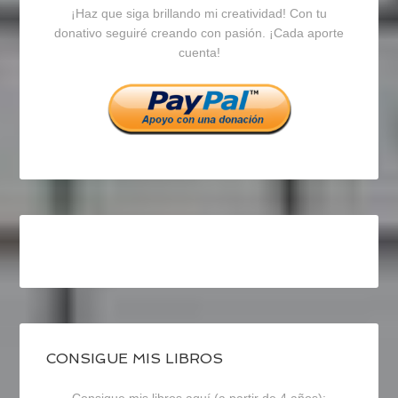
¡Haz que siga brillando mi creatividad! Con tu
en
en
en
donativo seguiré creando con pasión. ¡Cada aporte
cuenta!
Facebook
Twitter
Instagram
CONSIGUE MIS LIBROS
Consigue mis libros aquí (a partir de 4 años):