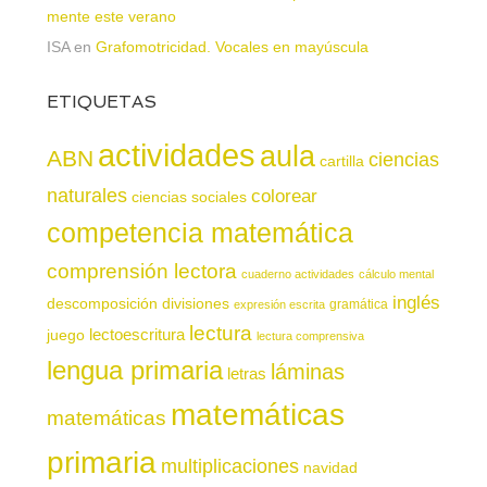
mente este verano
ISA
en
Grafomotricidad. Vocales en mayúscula
ETIQUETAS
actividades
aula
ABN
ciencias
cartilla
naturales
colorear
ciencias sociales
competencia matemática
comprensión lectora
cuaderno actividades
cálculo mental
inglés
descomposición
divisiones
gramática
expresión escrita
lectura
juego
lectoescritura
lectura comprensiva
lengua primaria
láminas
letras
matemáticas
matemáticas
primaria
multiplicaciones
navidad