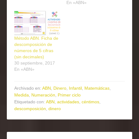
En «ABN»
Método ABN. Ficha de
descomposición de
números de 5 cifras
(sin decimales)
30 septiembre, 2017
En «ABN»
Archivado en:
ABN
,
Dinero
,
Infantil
,
Matemáticas
,
Medida
,
Numeración
,
Primer ciclo
Etiquetado con:
ABN
,
actividades
,
céntimos
,
descomposición
,
dinero