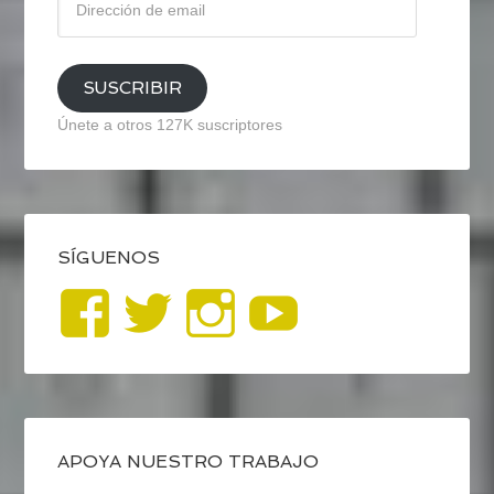
de
email
SUSCRIBIR
Únete a otros 127K suscriptores
SÍGUENOS
Ver
Ver
Ver
YouTub
perfil
perfil
perfil
de
de
de
blogrecursosep
recursosep
recursosep
APOYA NUESTRO TRABAJO