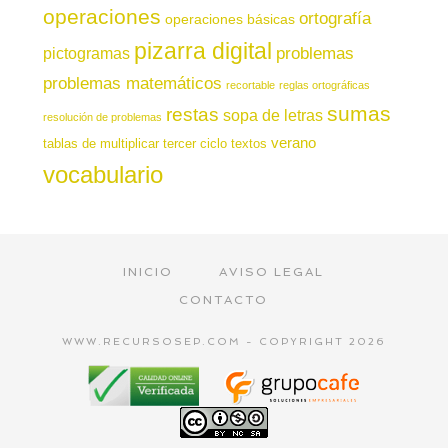
operaciones
ortografía
operaciones básicas
pizarra digital
pictogramas
problemas
problemas matemáticos
recortable
reglas ortográficas
sumas
restas
sopa de letras
resolución de problemas
verano
tablas de multiplicar
tercer ciclo
textos
vocabulario
INICIO
AVISO LEGAL
CONTACTO
WWW.RECURSOSEP.COM - COPYRIGHT 2026