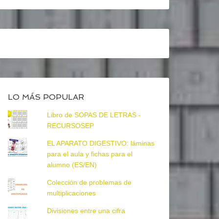
LO MÁS POPULAR
Libro de SOPAS DE LETRAS -
RECURSOSEP
EL APARATO DIGESTIVO: láminas
para el aula y fichas para el
alumno (ES/EN)
Colección de problemas de
multiplicaciones
Divisiones entre una cifra