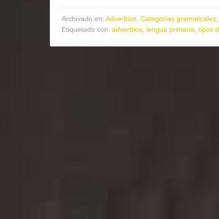
Archivado en:
Adverbios
,
Categorías gramaticales
Etiquetado con:
adverbios
,
lengua primaria
,
tipos 