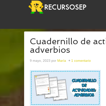
USTED ESTÁ AQUÍ:
INICIO
/
ARCHIVOS PARATIP
Cuadernillo de act
adverbios
9 mayo, 2023
por
María
1 comentario