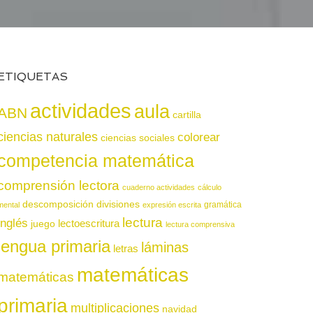
ETIQUETAS
actividades
aula
ABN
cartilla
ciencias naturales
colorear
ciencias sociales
competencia matemática
comprensión lectora
cuaderno actividades
cálculo
descomposición
divisiones
gramática
mental
expresión escrita
lectura
inglés
juego
lectoescritura
lectura comprensiva
lengua primaria
láminas
letras
matemáticas
matemáticas
primaria
multiplicaciones
navidad