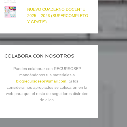
NUEVO CUADERNO DOCENTE
2025 – 2026 (SUPERCOMPLETO
Y GRATIS)
COLABORA CON NOSOTROS
Puedes colaborar con RECURSOSEP
mandándonos tus materiales a
blogrecursosep@gmail.com
. Si los
consideramos apropiados se colocarán en la
web para que el resto de seguidores disfruten
de ellos.