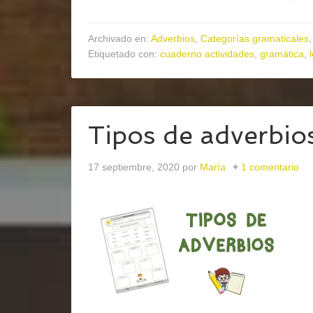
Archivado en:
Adverbios
,
Categorías gramaticales
Etiquetado con:
cuaderno actividades
,
gramática
,
Tipos de adverbio
17 septiembre, 2020
por
María
1 comentario