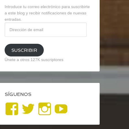
Introduce tu correo electrónico para suscribirte
a este blog y recibir notificaciones de nuevas
entradas.
Dirección
de
email
SUSCRIBIR
Únete a otros 127K suscriptores
SÍGUENOS
Ver
Ver
Ver
YouTube
perfil
perfil
perfil