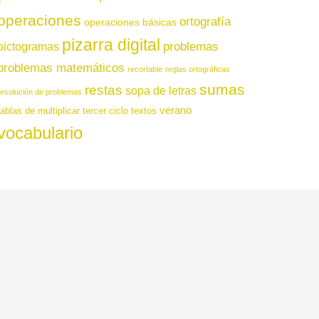
operaciones
ortografía
operaciones básicas
pizarra digital
pictogramas
problemas
problemas matemáticos
recortable
reglas ortográficas
sumas
restas
sopa de letras
resolución de problemas
verano
tablas de multiplicar
tercer ciclo
textos
vocabulario