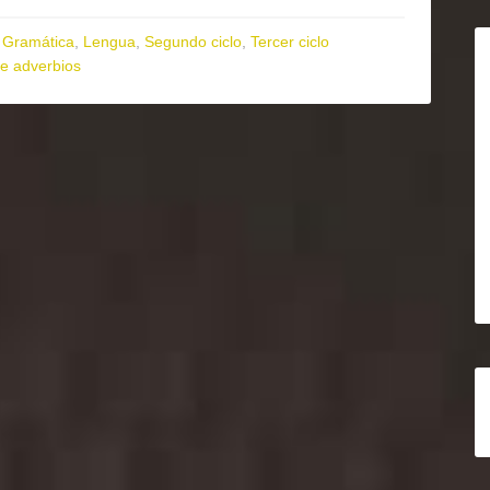
,
Gramática
,
Lengua
,
Segundo ciclo
,
Tercer ciclo
de adverbios