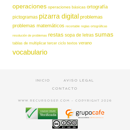
operaciones
ortografía
operaciones básicas
pizarra digital
pictogramas
problemas
problemas matemáticos
recortable
reglas ortográficas
sumas
restas
sopa de letras
resolución de problemas
verano
tablas de multiplicar
tercer ciclo
textos
vocabulario
INICIO
AVISO LEGAL
CONTACTO
WWW.RECURSOSEP.COM - COPYRIGHT 2026