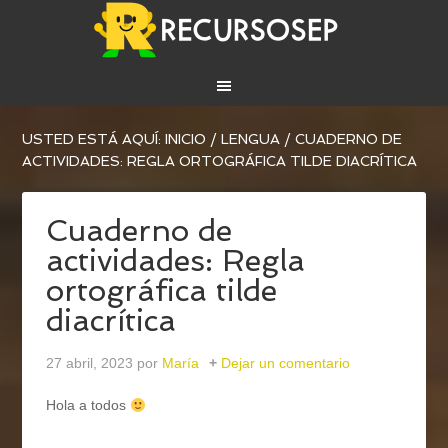
USTED ESTÁ AQUÍ:
INICIO
/
LENGUA
/
CUADERNO DE
ACTIVIDADES: REGLA ORTOGRÁFICA TILDE DIACRÍTICA
Cuaderno de
actividades: Regla
ortográfica tilde
diacrítica
27 abril, 2023
por
María
Dejar un comentario
Hola a todos