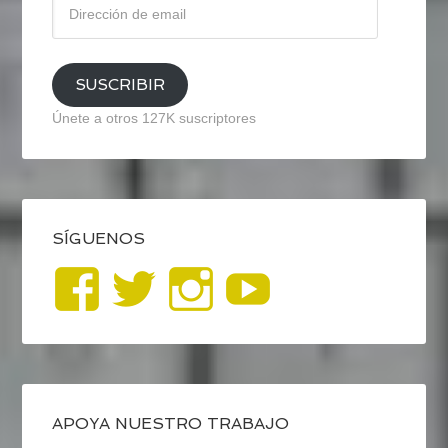
de
email
SUSCRIBIR
Únete a otros 127K suscriptores
SÍGUENOS
Ver
Ver
Ver
YouTub
perfil
perfil
perfil
de
de
de
blogrecursosep
recursosep
recursosep
APOYA NUESTRO TRABAJO