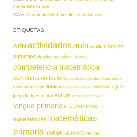
mente este verano
ISA
en
Grafomotricidad. Vocales en mayúscula
ETIQUETAS
actividades
aula
ABN
ciencias
cartilla
naturales
colorear
ciencias sociales
competencia matemática
comprensión lectora
cuaderno actividades
cálculo mental
inglés
descomposición
divisiones
gramática
expresión escrita
lectura
juego
lectoescritura
lectura comprensiva
lengua primaria
láminas
letras
matemáticas
matemáticas
primaria
multiplicaciones
navidad