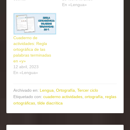
En «Lengua»
Cuaderno de
actividades: Regla
ortográfica de las
palabras terminadas
en «y»
12 abril, 2023
En «Lengua»
Archivado en:
Lengua
,
Ortografía
,
Tercer ciclo
Etiquetado con:
cuaderno actividades
,
ortografía
,
reglas
ortográficas
,
tilde diacrítica