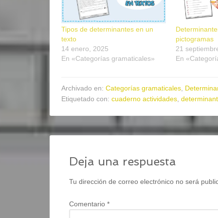
Tipos de determinantes en un
Determinante
texto
pictogramas
14 enero, 2025
21 septiembr
En «Categorías gramaticales»
En «Categorí
Archivado en:
Categorías gramaticales
,
Determina
Etiquetado con:
cuaderno actividades
,
determinan
Deja una respuesta
Tu dirección de correo electrónico no será publi
Comentario
*