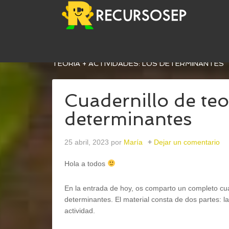
USTED ESTÁ AQUÍ:
INICIO
/
LENGUA
/
GRAMÁTI
TEORÍA + ACTIVIDADES: LOS DETERMINANTES
Cuadernillo de teo
determinantes
25 abril, 2023
por
María
Dejar un comentario
Hola a todos
En la entrada de hoy, os comparto un completo cuad
determinantes. El material consta de dos partes: la
actividad.