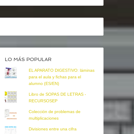
LO MÁS POPULAR
EL APARATO DIGESTIVO: láminas
para el aula y fichas para el
alumno (ES/EN)
Libro de SOPAS DE LETRAS -
RECURSOSEP
Colección de problemas de
multiplicaciones
Divisiones entre una cifra