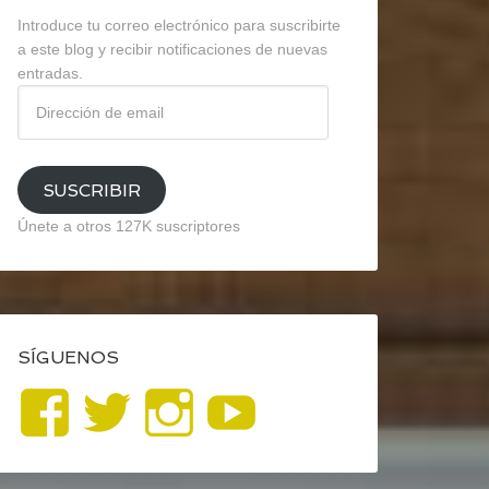
Introduce tu correo electrónico para suscribirte
a este blog y recibir notificaciones de nuevas
entradas.
Dirección
de
email
SUSCRIBIR
Únete a otros 127K suscriptores
SÍGUENOS
Ver
Ver
Ver
YouTube
perfil
perfil
perfil