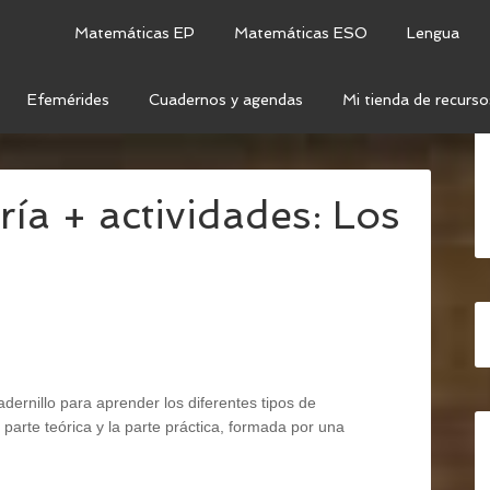
Matemáticas EP
Matemáticas ESO
Lengua
Efemérides
Cuadernos y agendas
Mi tienda de recurso
CA
/
CATEGORÍAS GRAMATICALES
/
CUADERNILLO DE
ría + actividades: Los
ernillo para aprender los diferentes tipos de
 parte teórica y la parte práctica, formada por una