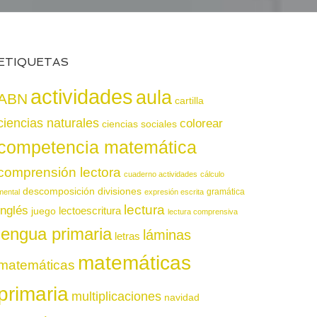
ETIQUETAS
actividades
aula
ABN
cartilla
ciencias naturales
colorear
ciencias sociales
competencia matemática
comprensión lectora
cuaderno actividades
cálculo
descomposición
divisiones
gramática
mental
expresión escrita
lectura
inglés
juego
lectoescritura
lectura comprensiva
lengua primaria
láminas
letras
matemáticas
matemáticas
primaria
multiplicaciones
navidad