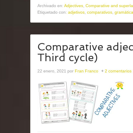
Archivado en:
Adjectives
,
Comparative and superla
Etiquetado con:
adjetivos
,
comparativos
,
gramátic
Comparative adjec
Third cycle)
22 enero, 2021
por
Fran Franco
2 comentarios