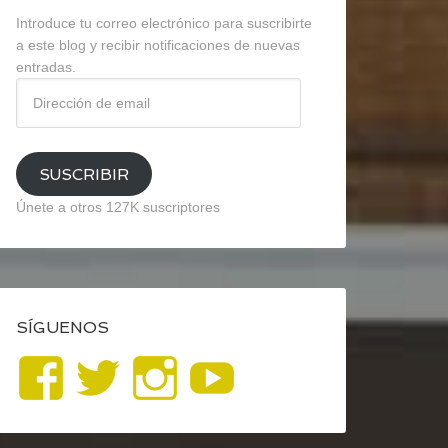
Introduce tu correo electrónico para suscribirte
a este blog y recibir notificaciones de nuevas
entradas.
Dirección
de
email
SUSCRIBIR
Únete a otros 127K suscriptores
SÍGUENOS
Ver
Ver
Ver
YouTube
perfil
perfil
perfil