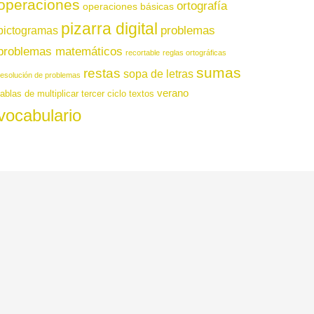
operaciones
ortografía
operaciones básicas
pizarra digital
pictogramas
problemas
problemas matemáticos
recortable
reglas ortográficas
sumas
restas
sopa de letras
resolución de problemas
verano
tablas de multiplicar
tercer ciclo
textos
vocabulario