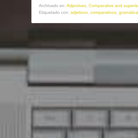
Archivado en:
Adjectives
,
Comparative and superla
Etiquetado con:
adjetivos
,
comparativos
,
gramátic