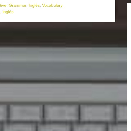
tive
,
Grammar
,
Inglés
,
Vocabulary
a
,
inglés