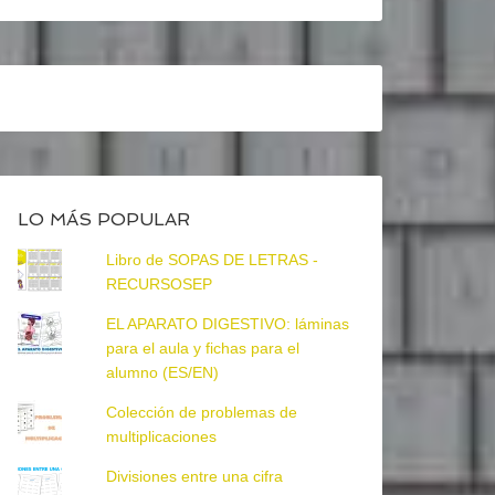
LO MÁS POPULAR
Libro de SOPAS DE LETRAS -
RECURSOSEP
EL APARATO DIGESTIVO: láminas
para el aula y fichas para el
alumno (ES/EN)
Colección de problemas de
multiplicaciones
Divisiones entre una cifra