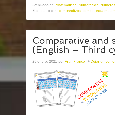
Archivado en:
Matemáticas
,
Numeración
,
Números
Etiquetado con:
comparativos
,
competencia matem
Comparative and s
(English – Third c
28 enero, 2021
por
Fran Franco
Dejar un come