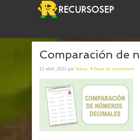
USTED ESTÁ AQUÍ:
INICIO
/
ARCHIVOS PARACO
Comparación de n
12 abril, 2021
por
María
Dejar un comentario