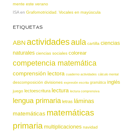
mente este verano
ISA
en
Grafomotricidad. Vocales en mayúscula
ETIQUETAS
actividades
aula
ABN
ciencias
cartilla
naturales
colorear
ciencias sociales
competencia matemática
comprensión lectora
cuaderno actividades
cálculo mental
inglés
descomposición
divisiones
gramática
expresión escrita
lectura
juego
lectoescritura
lectura comprensiva
lengua primaria
láminas
letras
matemáticas
matemáticas
primaria
multiplicaciones
navidad