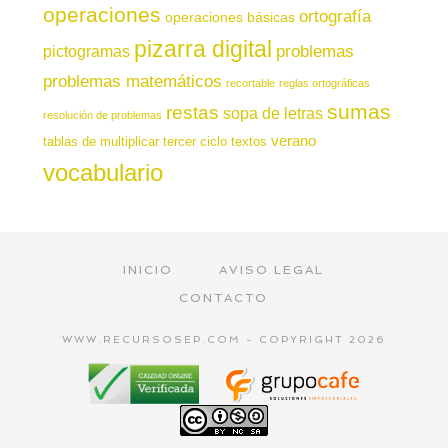
operaciones
ortografía
operaciones básicas
pizarra digital
pictogramas
problemas
problemas matemáticos
recortable
reglas ortográficas
sumas
restas
sopa de letras
resolución de problemas
verano
tablas de multiplicar
tercer ciclo
textos
vocabulario
INICIO
AVISO LEGAL
CONTACTO
WWW.RECURSOSEP.COM - COPYRIGHT 2026