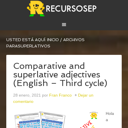
USTED ESTÁ AQUÍ:
INICIO
/
ARCHIVOS
PARASUPERLATIVOS
Comparative and
superlative adjectives
(English – Third cycle)
28 enero, 2021
por
Fran Franco
Dejar un
comentario
Hola
a