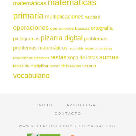
matemáticas
matemáticas
primaria
multiplicaciones
navidad
operaciones
ortografía
operaciones básicas
pizarra digital
pictogramas
problemas
problemas matemáticos
recortable
reglas ortográficas
sumas
restas
sopa de letras
resolución de problemas
verano
tablas de multiplicar
tercer ciclo
textos
vocabulario
INICIO
AVISO LEGAL
CONTACTO
WWW.RECURSOSEP.COM - COPYRIGHT 2026