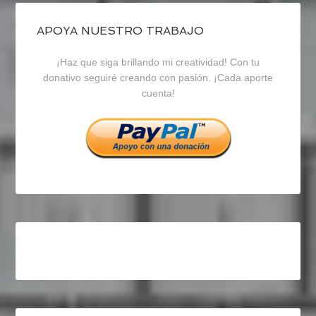
de
de
de
blogrecursosep
recursosep
recursosep
APOYA NUESTRO TRABAJO
¡Haz que siga brillando mi creatividad! Con tu
en
en
en
donativo seguiré creando con pasión. ¡Cada aporte
cuenta!
Facebook
Twitter
Instagram