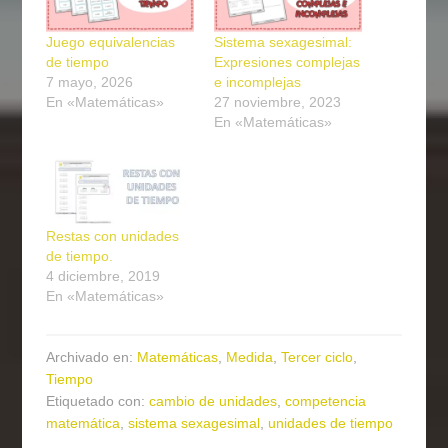
Juego equivalencias
Sistema sexagesimal:
de tiempo
Expresiones complejas
7 mayo, 2026
e incomplejas
En «Matemáticas»
27 noviembre, 2023
En «Matemáticas»
Restas con unidades
de tiempo.
4 diciembre, 2019
En «Matemáticas»
Archivado en:
Matemáticas
,
Medida
,
Tercer ciclo
,
Tiempo
Etiquetado con:
cambio de unidades
,
competencia
matemática
,
sistema sexagesimal
,
unidades de tiempo