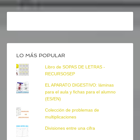
LO MÁS POPULAR
Libro de SOPAS DE LETRAS -
RECURSOSEP
EL APARATO DIGESTIVO: láminas
para el aula y fichas para el alumno
(ES/EN)
Colección de problemas de
multiplicaciones
Divisiones entre una cifra