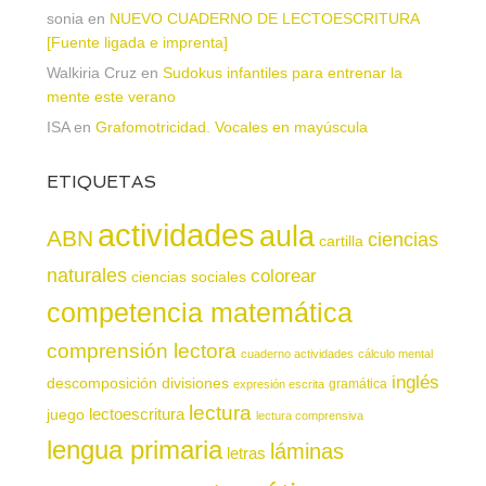
sonia
en
NUEVO CUADERNO DE LECTOESCRITURA
[Fuente ligada e imprenta]
Walkiria Cruz
en
Sudokus infantiles para entrenar la
mente este verano
ISA
en
Grafomotricidad. Vocales en mayúscula
ETIQUETAS
actividades
aula
ABN
ciencias
cartilla
naturales
colorear
ciencias sociales
competencia matemática
comprensión lectora
cuaderno actividades
cálculo mental
inglés
descomposición
divisiones
gramática
expresión escrita
lectura
juego
lectoescritura
lectura comprensiva
lengua primaria
láminas
letras