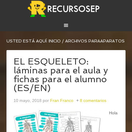
USTED ESTÁ AQUÍ:
INICIO
/
ARCHIVOS PARAAPARATOS
EL ESQUELETO:
láminas para el aula y
fichas para el alumno
(ES/EN)
10 mayo, 2018
por
Fran Franco
8 comentarios
Hola