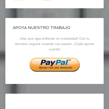
perfil
perfil
perfil
de
de
de
blogrecursosep
recursosep
recursosep
APOYA NUESTRO TRABAJO
¡Haz que siga brillando mi creatividad! Con tu
en
en
en
donativo seguiré creando con pasión. ¡Cada aporte
cuenta!
Facebook
Twitter
Instagram