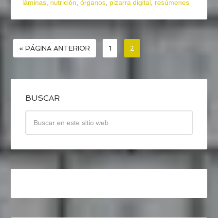
láminas
,
nutrición
,
órganos
,
pizarra digital
,
resúmenes
« PÁGINA ANTERIOR
1
2
BUSCAR