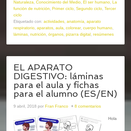
Naturaleza
,
Conocimiento del Medio
,
El ser humano
,
La
función de nutrición
,
Primer ciclo
,
Segundo ciclo
,
Tercer
ciclo
Etiquetado con:
actividades
,
anatomía
,
aparato
respiratorio
,
aparatos
,
aula
,
colorear
,
cuerpo humano
,
láminas
,
nutrición
,
órganos
,
pizarra digital
,
resúmenes
EL APARATO
DIGESTIVO: láminas
para el aula y fichas
para el alumno (ES/EN)
9 abril, 2018
por
Fran Franco
8 comentarios
Hola