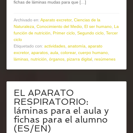
fichas de láminas mudas para que […]
Archivado en:
Aparato excretor
,
Ciencias de la
Naturaleza
,
Conocimiento del Medio
,
El ser humano
,
La
función de nutrición
,
Primer ciclo
,
Segundo ciclo
,
Tercer
ciclo
Etiquetado con:
actividades
,
anatomía
,
aparato
excretor
,
aparatos
,
aula
,
colorear
,
cuerpo humano
,
láminas
,
nutrición
,
órganos
,
pizarra digital
,
resúmenes
EL APARATO
RESPIRATORIO:
láminas para el aula y
fichas para el alumno
(ES/EN)