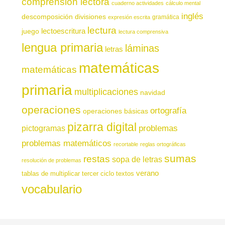
comprensión lectora
cuaderno actividades
cálculo mental
inglés
descomposición
divisiones
gramática
expresión escrita
lectura
juego
lectoescritura
lectura comprensiva
lengua primaria
láminas
letras
matemáticas
matemáticas
primaria
multiplicaciones
navidad
operaciones
ortografía
operaciones básicas
pizarra digital
pictogramas
problemas
problemas matemáticos
recortable
reglas ortográficas
sumas
restas
sopa de letras
resolución de problemas
verano
tablas de multiplicar
tercer ciclo
textos
vocabulario