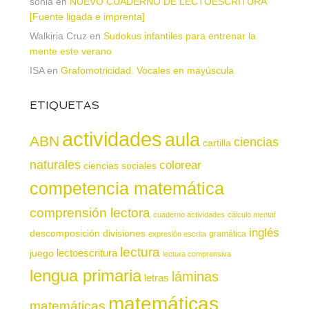
sonia
en
NUEVO CUADERNO DE LECTOESCRITURA
[Fuente ligada e imprenta]
Walkiria Cruz
en
Sudokus infantiles para entrenar la
mente este verano
ISA
en
Grafomotricidad. Vocales en mayúscula
ETIQUETAS
actividades
aula
ABN
ciencias
cartilla
naturales
colorear
ciencias sociales
competencia matemática
comprensión lectora
cuaderno actividades
cálculo mental
inglés
descomposición
divisiones
gramática
expresión escrita
lectura
juego
lectoescritura
lectura comprensiva
lengua primaria
láminas
letras
matemáticas
matemáticas