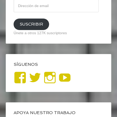
Dirección
de
email
SUSCRIBIR
Únete a otros 127K suscriptores
SÍGUENOS
Ver
Ver
Ver
YouTub
perfil
perfil
perfil
de
de
de
blogrecursosep
recursosep
recursosep
APOYA NUESTRO TRABAJO