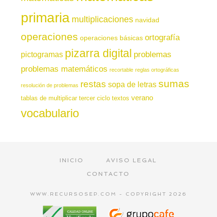
primaria
multiplicaciones
navidad
operaciones
ortografía
operaciones básicas
pizarra digital
pictogramas
problemas
problemas matemáticos
recortable
reglas ortográficas
sumas
restas
sopa de letras
resolución de problemas
verano
tablas de multiplicar
tercer ciclo
textos
vocabulario
INICIO
AVISO LEGAL
CONTACTO
WWW.RECURSOSEP.COM - COPYRIGHT 2026