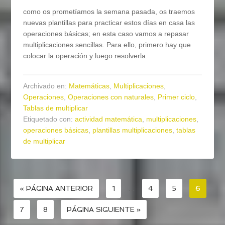
como os prometíamos la semana pasada, os traemos
nuevas plantillas para practicar estos días en casa las
operaciones básicas; en esta caso vamos a repasar
multiplicaciones sencillas. Para ello, primero hay que
colocar la operación y luego resolverla.
Archivado en:
Matemáticas
,
Multiplicaciones
,
Operaciones
,
Operaciones con naturales
,
Primer ciclo
,
Tablas de multiplicar
Etiquetado con:
actividad matemática
,
multiplicaciones
,
operaciones básicas
,
plantillas multiplicaciones
,
tablas
de multiplicar
« PÁGINA ANTERIOR
1
…
4
5
6
7
8
PÁGINA SIGUIENTE »