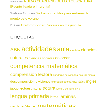
sonia
en
NUEVO CUADERNO DE LECTOESCRITURA
[Fuente ligada e imprenta]
Walkiria Cruz
en
Sudokus infantiles para entrenar la
mente este verano
ISA
en
Grafomotricidad. Vocales en mayúscula
ETIQUETAS
actividades
aula
ABN
ciencias
cartilla
naturales
colorear
ciencias sociales
competencia matemática
comprensión lectora
cuaderno actividades
cálculo mental
inglés
descomposición
divisiones
gramática
expresión escrita
lectura
juego
lectoescritura
lectura comprensiva
lengua primaria
láminas
letras
matemáticas
matemáticas