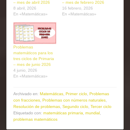
– mes de abril 2026
– mes de febrero 2026
8 abril, 2026
16 febrero, 2026
En «Matemáticas»
En «Matemáticas»
Problemas
matemáticos para los
tres ciclos de Primaria
– mes de junio 2026
4 junio, 2026
En «Matemáticas»
Archivado en:
Matemáticas
,
Primer ciclo
,
Problemas
con fracciones
,
Problemas con números naturales
,
Resolución de problemas
,
Segundo ciclo
,
Tercer ciclo
Etiquetado con:
matemáticas primaria
,
mundial
,
problemas matemáticos