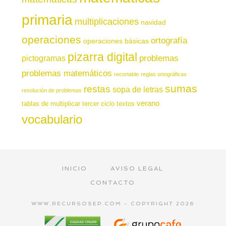
primaria
multiplicaciones
navidad
operaciones
ortografía
operaciones básicas
pizarra digital
pictogramas
problemas
problemas matemáticos
recortable
reglas ortográficas
sumas
restas
sopa de letras
resolución de problemas
verano
tablas de multiplicar
tercer ciclo
textos
vocabulario
INICIO
AVISO LEGAL
CONTACTO
WWW.RECURSOSEP.COM - COPYRIGHT 2026