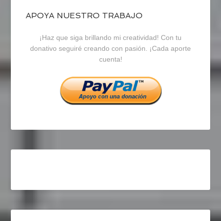
blogrecursosep
recursosep
recursosep
APOYA NUESTRO TRABAJO
¡Haz que siga brillando mi creatividad! Con tu
en
en
en
donativo seguiré creando con pasión. ¡Cada aporte
cuenta!
Facebook
Twitter
Instagram