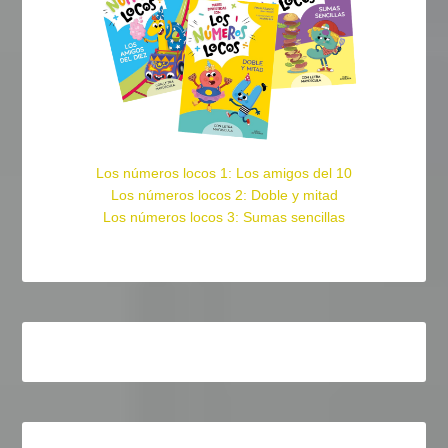
Los números locos 1: Los amigos del 10
Los números locos 2: Doble y mitad
Los números locos 3: Sumas sencillas