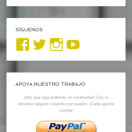
SÍGUENOS
Ver
Ver
Ver
YouTub
perfil
perfil
perfil
de
de
de
blogrecursosep
recursosep
recursosep
APOYA NUESTRO TRABAJO
¡Haz que siga brillando mi creatividad! Con tu
en
en
en
donativo seguiré creando con pasión. ¡Cada aporte
cuenta!
Facebook
Twitter
Instagram