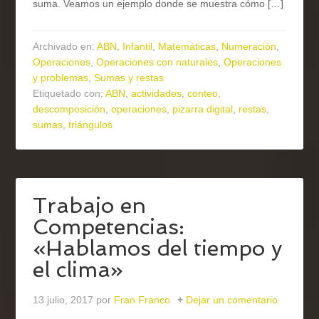
suma. Veamos un ejemplo donde se muestra cómo […]
Archivado en:
ABN
,
Infantil
,
Matemáticas
,
Numeración
,
Operaciones
,
Operaciones con naturales
,
Operaciones
y problemas
,
Sumas y restas
Etiquetado con:
ABN
,
actividades
,
conteo
,
descomposición
,
operaciones
,
pizarra digital
,
restas
,
sumas
,
triángulos
Trabajo en
Competencias:
«Hablamos del tiempo y
el clima»
13 julio, 2017
por
Fran Franco
Dejar un comentario