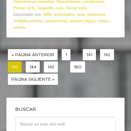
Operaciones variadas
,
Operaciones y problemas
,
Primer ciclo
,
Segundo ciclo
,
Tercer ciclo
Etiquetado con:
ABN
,
actividades
,
aula
,
divisiones
,
multiplicaciones
,
operaciones
,
pizarra digital
,
restas
,
sumas
« PÁGINA ANTERIOR
1
…
141
142
143
144
145
…
160
PÁGINA SIGUIENTE »
BUSCAR