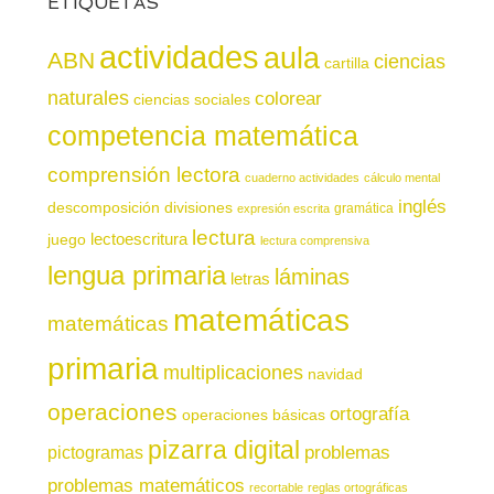
ETIQUETAS
actividades
aula
ABN
ciencias
cartilla
naturales
colorear
ciencias sociales
competencia matemática
comprensión lectora
cuaderno actividades
cálculo mental
inglés
descomposición
divisiones
gramática
expresión escrita
lectura
juego
lectoescritura
lectura comprensiva
lengua primaria
láminas
letras
matemáticas
matemáticas
primaria
multiplicaciones
navidad
operaciones
ortografía
operaciones básicas
pizarra digital
pictogramas
problemas
problemas matemáticos
recortable
reglas ortográficas