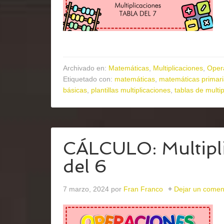
Archivado en:
Matemáticas
,
Multiplicaciones
,
Oper
Etiquetado con:
matemáticas
,
matemáticas primar
básicas
,
plantillas multiplicaciones
,
tablas de multip
CÁLCULO: Multipli
del 6
7 marzo, 2024
por
Fran Franco
Dejar un comen