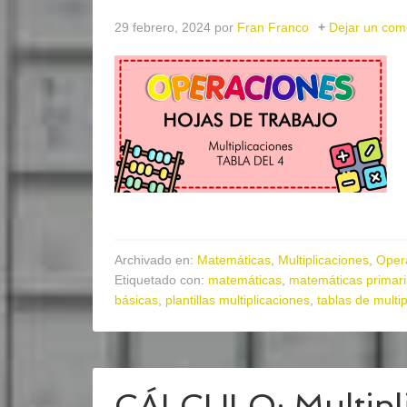
29 febrero, 2024
por
Fran Franco
Dejar un com
Archivado en:
Matemáticas
,
Multiplicaciones
,
Oper
Etiquetado con:
matemáticas
,
matemáticas primar
básicas
,
plantillas multiplicaciones
,
tablas de multip
CÁLCULO: Multipli