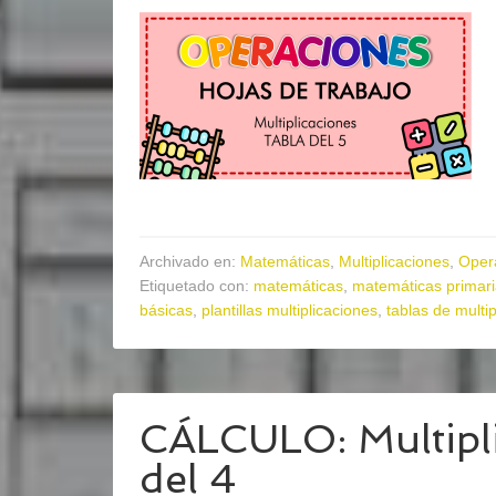
Archivado en:
Matemáticas
,
Multiplicaciones
,
Oper
Etiquetado con:
matemáticas
,
matemáticas primar
básicas
,
plantillas multiplicaciones
,
tablas de multip
CÁLCULO: Multipli
del 4