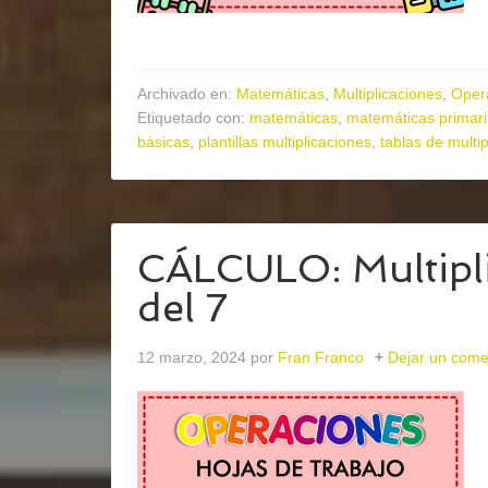
Archivado en:
Matemáticas
,
Multiplicaciones
,
Oper
Etiquetado con:
matemáticas
,
matemáticas primar
básicas
,
plantillas multiplicaciones
,
tablas de multip
CÁLCULO: Multipli
del 7
12 marzo, 2024
por
Fran Franco
Dejar un come