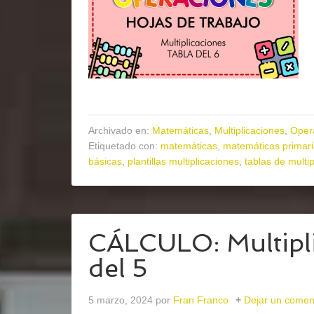
Archivado en:
Matemáticas
,
Multiplicaciones
,
Oper
Etiquetado con:
matemáticas
,
matemáticas primar
básicas
,
plantillas multiplicaciones
,
tablas de multip
CÁLCULO: Multipli
del 5
5 marzo, 2024
por
Fran Franco
Dejar un comen