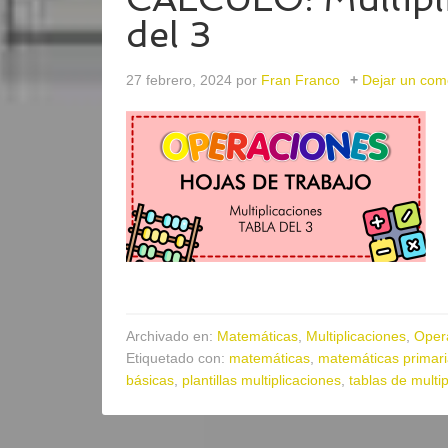
del 3
27 febrero, 2024
por
Fran Franco
Dejar un com
Archivado en:
Matemáticas
,
Multiplicaciones
,
Oper
Etiquetado con:
matemáticas
,
matemáticas primar
básicas
,
plantillas multiplicaciones
,
tablas de multip