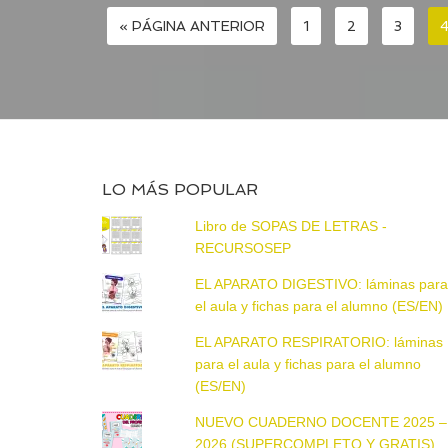
« PÁGINA ANTERIOR
1
2
3
LO MÁS POPULAR
Libro de SOPAS DE LETRAS -
RECURSOSEP
EL APARATO DIGESTIVO: láminas par
el aula y fichas para el alumno (ES/EN)
EL APARATO RESPIRATORIO: láminas
para el aula y fichas para el alumno
(ES/EN)
NUEVO CUADERNO DOCENTE 2025 –
2026 (SUPERCOMPLETO Y GRATIS)