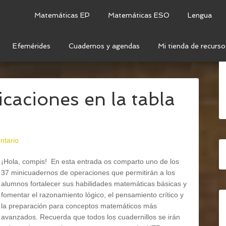
Matemáticas EP
Matemáticas ESO
Lengua
Efemérides
Cuadernos y agendas
Mi tienda de recurso
TEMÁTICAS
/
OPERACIONES
/
OPERACIONES CON
caciones en la tabla
ntario
¡Hola, compis! En esta entrada os comparto uno de los
37 minicuadernos de operaciones que permitirán a los
alumnos fortalecer sus habilidades matemáticas básicas y
fomentar el razonamiento lógico, el pensamiento crítico y
la preparación para conceptos matemáticos más
avanzados. Recuerda que todos los cuadernillos se irán