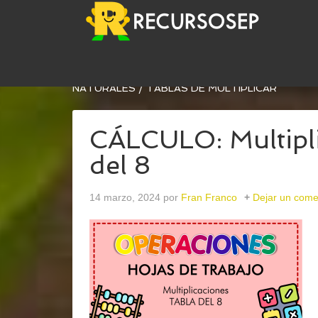
USTED ESTÁ AQUÍ:
INICIO
/
ARCHIVOS PARA
MA
NATURALES
/
TABLAS DE MULTIPLICAR
CÁLCULO: Multipli
del 8
14 marzo, 2024
por
Fran Franco
Dejar un come