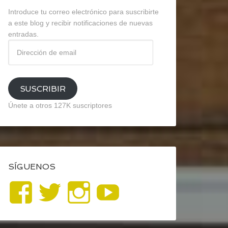
Introduce tu correo electrónico para suscribirte
a este blog y recibir notificaciones de nuevas
entradas.
Dirección
de
email
SUSCRIBIR
Únete a otros 127K suscriptores
SÍGUENOS
Ver
Ver
Ver
YouTube
perfil
perfil
perfil