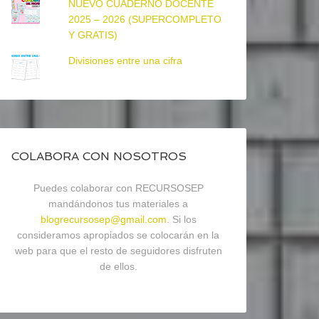
NUEVO CUADERNO DOCENTE
2025 – 2026 (SUPERCOMPLETO
Y GRATIS)
Divisiones entre una cifra
COLABORA CON NOSOTROS
Puedes colaborar con RECURSOSEP
mandándonos tus materiales a
blogrecursosep@gmail.com
. Si los
consideramos apropiados se colocarán en la
web para que el resto de seguidores disfruten
de ellos.