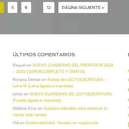
4
5
6
…
12
PÁGINA SIGUIENTE »
ÚLTIMOS COMENTARIOS
Raquel
en
NUEVO CUADERNO DEL PROFESOR 2024
– 2025 (SUPERCOMPLETO Y GRATIS)
Roxana Denise
en
Fichas de LECTOESCRITURA –
a
Letra M (Letra ligada e imprenta)
sonia
en
NUEVO CUADERNO DE LECTOESCRITURA
[Fuente ligada e imprenta]
Walkiria Cruz
en
Sudokus infantiles para entrenar la
mente este verano
ISA
en
Grafomotricidad. Vocales en mayúscula