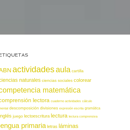
ETIQUETAS
actividades
aula
ABN
cartilla
ciencias naturales
colorear
ciencias sociales
competencia matemática
comprensión lectora
cuaderno actividades
cálculo
descomposición
divisiones
gramática
mental
expresión escrita
lectura
inglés
juego
lectoescritura
lectura comprensiva
lengua primaria
láminas
letras