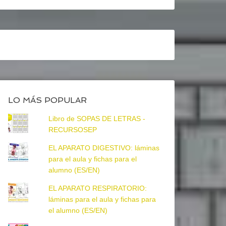
LO MÁS POPULAR
Libro de SOPAS DE LETRAS -
RECURSOSEP
EL APARATO DIGESTIVO: láminas
para el aula y fichas para el
alumno (ES/EN)
EL APARATO RESPIRATORIO:
láminas para el aula y fichas para
el alumno (ES/EN)