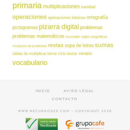
primaria
multiplicaciones
navidad
operaciones
ortografía
operaciones básicas
pizarra digital
pictogramas
problemas
problemas matemáticos
recortable
reglas ortográficas
sumas
restas
sopa de letras
resolución de problemas
verano
tablas de multiplicar
tercer ciclo
textos
vocabulario
INICIO
AVISO LEGAL
CONTACTO
WWW.RECURSOSEP.COM - COPYRIGHT 2026