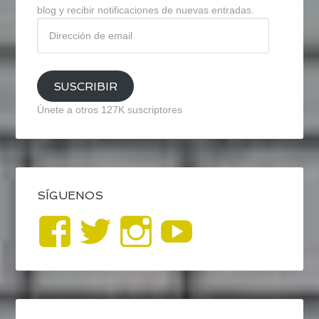
blog y recibir notificaciones de nuevas entradas.
Dirección
de
email
SUSCRIBIR
Únete a otros 127K suscriptores
SÍGUENOS
Ver
Ver
Ver
YouTub
perfil
perfil
perfil
de
de
de