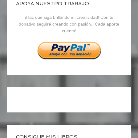
blogrecursosep
recursosep
recursosep
APOYA NUESTRO TRABAJO
¡Haz que siga brillando mi creatividad! Con tu
en
en
en
donativo seguiré creando con pasión. ¡Cada aporte
cuenta!
Facebook
Twitter
Instagram
CONSIGUE MIS LIBROS