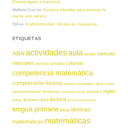
[Fuente ligada e imprenta]
Walkiria Cruz
en
Sudokus infantiles para entrenar la
mente este verano
ISA
en
Grafomotricidad. Vocales en mayúscula
ETIQUETAS
actividades
aula
ABN
ciencias
cartilla
naturales
colorear
ciencias sociales
competencia matemática
comprensión lectora
cuaderno actividades
cálculo mental
inglés
descomposición
divisiones
gramática
expresión escrita
lectura
juego
lectoescritura
lectura comprensiva
lengua primaria
láminas
letras
matemáticas
matemáticas