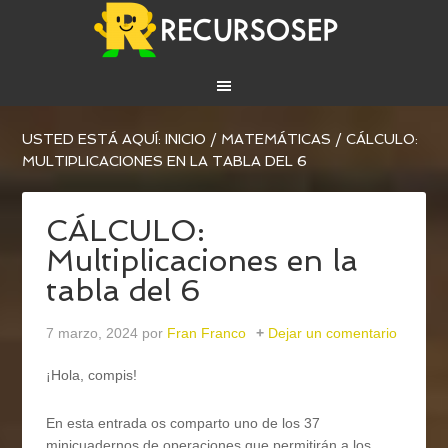
USTED ESTÁ AQUÍ:
INICIO
/
MATEMÁTICAS
/
CÁLCULO:
MULTIPLICACIONES EN LA TABLA DEL 6
CÁLCULO:
Multiplicaciones en la
tabla del 6
7 marzo, 2024
por
Fran Franco
Dejar un comentario
¡Hola, compis!
En esta entrada os comparto uno de los 37
minicuadernos de operaciones que permitirán a los