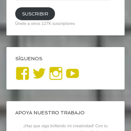
email
SUSCRIBIR
Únete a otros 127K suscriptores
SÍGUENOS
Ver
Ver
Ver
YouTub
perfil
perfil
perfil
de
de
de
blogrecursosep
recursosep
recursosep
APOYA NUESTRO TRABAJO
¡Haz que siga brillando mi creatividad! Con tu