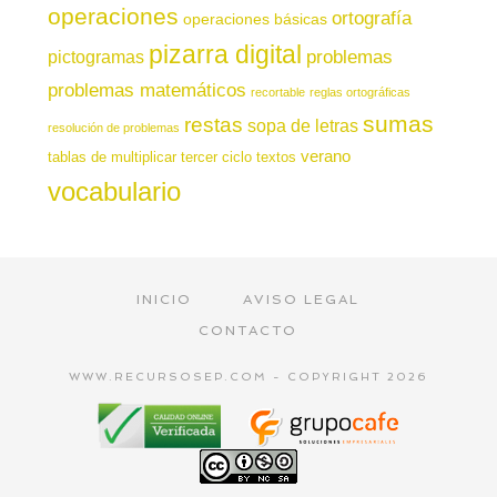
operaciones
ortografía
operaciones básicas
pizarra digital
pictogramas
problemas
problemas matemáticos
recortable
reglas ortográficas
sumas
restas
sopa de letras
resolución de problemas
verano
tablas de multiplicar
tercer ciclo
textos
vocabulario
INICIO
AVISO LEGAL
CONTACTO
WWW.RECURSOSEP.COM - COPYRIGHT 2026