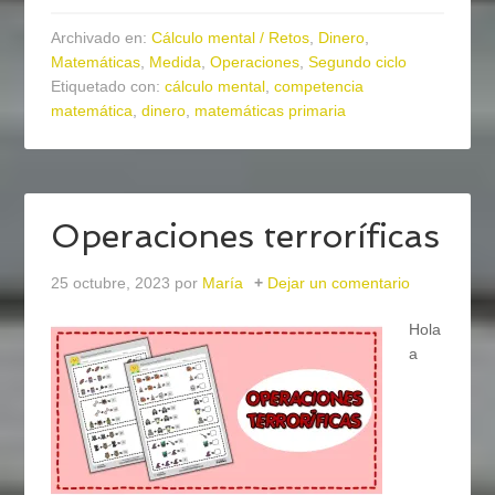
Archivado en:
Cálculo mental / Retos
,
Dinero
,
Matemáticas
,
Medida
,
Operaciones
,
Segundo ciclo
Etiquetado con:
cálculo mental
,
competencia
matemática
,
dinero
,
matemáticas primaria
Operaciones terroríficas
25 octubre, 2023
por
María
Dejar un comentario
Hola
a