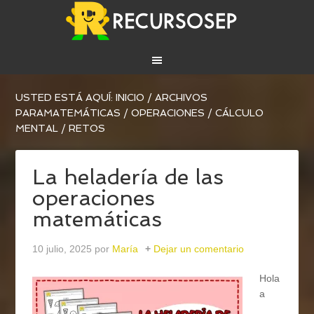
USTED ESTÁ AQUÍ:
INICIO
/
ARCHIVOS
PARA
MATEMÁTICAS
/
OPERACIONES
/
CÁLCULO
MENTAL / RETOS
La heladería de las
operaciones
matemáticas
10 julio, 2025
por
María
Dejar un comentario
Hola
a