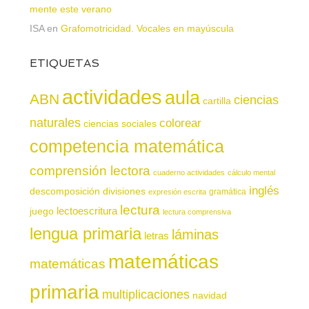
mente este verano
ISA
en
Grafomotricidad. Vocales en mayúscula
ETIQUETAS
actividades
aula
ABN
ciencias
cartilla
naturales
colorear
ciencias sociales
competencia matemática
comprensión lectora
cuaderno actividades
cálculo mental
inglés
descomposición
divisiones
gramática
expresión escrita
lectura
juego
lectoescritura
lectura comprensiva
lengua primaria
láminas
letras
matemáticas
matemáticas
primaria
multiplicaciones
navidad