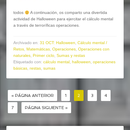
todos
A continuación, os comparto una divertida
actividad de Halloween para ejercitar el cálculo mental
a través de terroríficas operaciones.
Archivado en:
31 OCT: Halloween
,
Cálculo mental /
Retos
,
Matemáticas
,
Operaciones
,
Operaciones con
naturales
,
Primer ciclo
,
Sumas y restas
Etiquetado con:
cálculo mental
,
halloween
,
operaciones
básicas
,
restas
,
sumas
« PÁGINA ANTERIOR
1
2
3
4
…
7
PÁGINA SIGUIENTE »