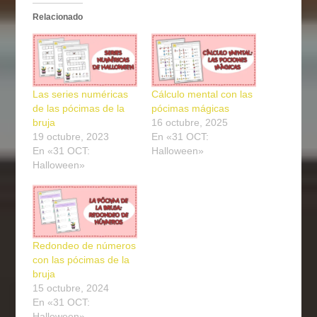
Relacionado
Las series numéricas
Cálculo mental con las
de las pócimas de la
pócimas mágicas
bruja
16 octubre, 2025
19 octubre, 2023
En «31 OCT:
En «31 OCT:
Halloween»
Halloween»
Redondeo de números
con las pócimas de la
bruja
15 octubre, 2024
En «31 OCT:
Halloween»