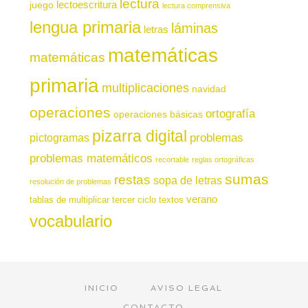
lectura
juego
lectoescritura
lectura comprensiva
lengua primaria
láminas
letras
matemáticas
matemáticas
primaria
multiplicaciones
navidad
operaciones
ortografía
operaciones básicas
pizarra digital
pictogramas
problemas
problemas matemáticos
recortable
reglas ortográficas
sumas
restas
sopa de letras
resolución de problemas
verano
tablas de multiplicar
tercer ciclo
textos
vocabulario
INICIO
AVISO LEGAL
CONTACTO