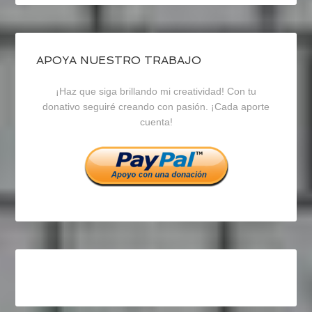
perfil
perfil
perfil
de
de
de
blogrecursosep
recursosep
recursosep
APOYA NUESTRO TRABAJO
¡Haz que siga brillando mi creatividad! Con tu
en
en
en
donativo seguiré creando con pasión. ¡Cada aporte
cuenta!
Facebook
Twitter
Instagram