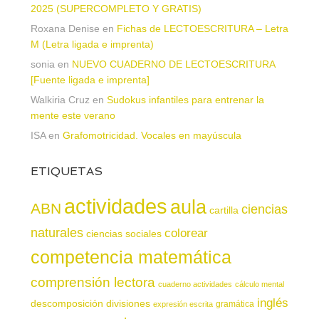
2025 (SUPERCOMPLETO Y GRATIS)
Roxana Denise
en
Fichas de LECTOESCRITURA – Letra
M (Letra ligada e imprenta)
sonia
en
NUEVO CUADERNO DE LECTOESCRITURA
[Fuente ligada e imprenta]
Walkiria Cruz
en
Sudokus infantiles para entrenar la
mente este verano
ISA
en
Grafomotricidad. Vocales en mayúscula
ETIQUETAS
actividades
aula
ABN
ciencias
cartilla
naturales
colorear
ciencias sociales
competencia matemática
comprensión lectora
cuaderno actividades
cálculo mental
inglés
descomposición
divisiones
gramática
expresión escrita