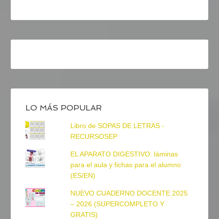
LO MÁS POPULAR
Libro de SOPAS DE LETRAS -
RECURSOSEP
EL APARATO DIGESTIVO: láminas
para el aula y fichas para el alumno
(ES/EN)
NUEVO CUADERNO DOCENTE 2025
– 2026 (SUPERCOMPLETO Y
GRATIS)