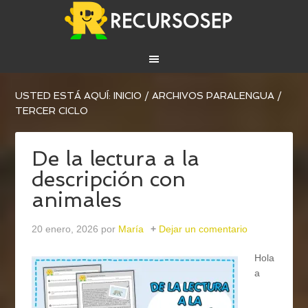
USTED ESTÁ AQUÍ:
INICIO
/
ARCHIVOS PARA
LENGUA
/
TERCER CICLO
De la lectura a la
descripción con
animales
20 enero, 2026
por
María
Dejar un comentario
Hola
a