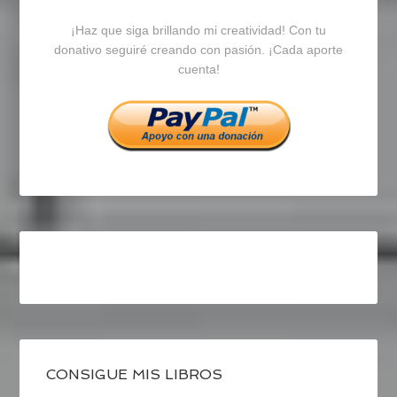
blogrecursosep
recursosep
recursosep
¡Haz que siga brillando mi creatividad! Con tu
en
en
en
donativo seguiré creando con pasión. ¡Cada aporte
cuenta!
Facebook
Twitter
Instagram
CONSIGUE MIS LIBROS