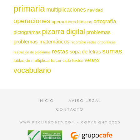
primaria
multiplicaciones
navidad
operaciones
ortografía
operaciones básicas
pizarra digital
pictogramas
problemas
problemas matemáticos
recortable
reglas ortográficas
sumas
restas
sopa de letras
resolución de problemas
verano
tablas de multiplicar
tercer ciclo
textos
vocabulario
INICIO
AVISO LEGAL
CONTACTO
WWW.RECURSOSEP.COM - COPYRIGHT 2026