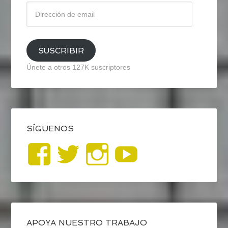
Dirección
de
email
SUSCRIBIR
Únete a otros 127K suscriptores
SÍGUENOS
Ver
Ver
Ver
YouTub
perfil
perfil
perfil
de
de
de
APOYA NUESTRO TRABAJO