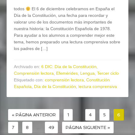
todos
El 6 de diciembre celebramos en España el
Día de la Constitución, una fecha para recordar y
valorar uno de los documentos más importantes de
nuestra historia: la Constitución Española de 1978.
Para ayudar a los alumnos a comprender mejor este
tema, hemos preparado una lectura comprensiva sobre
los padres de […]
Archivado en:
6 DIC: Día de la Constitución
,
Comprensión lectora
,
Efemérides
,
Lengua
,
Tercer ciclo
Etiquetado con:
comprensión lectora
,
Constitución
Española
,
Día de la Constitución
,
lectura comprensiva
« PÁGINA ANTERIOR
1
…
4
5
6
7
8
…
49
PÁGINA SIGUIENTE »