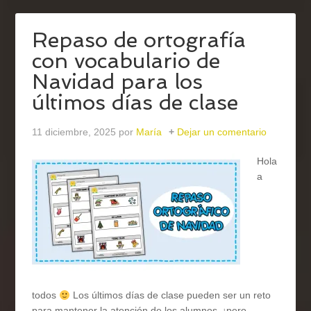
Repaso de ortografía
con vocabulario de
Navidad para los
últimos días de clase
11 diciembre, 2025
por
María
Dejar un comentario
Hola
a
todos
Los últimos días de clase pueden ser un reto
para mantener la atención de los alumnos, ¡pero