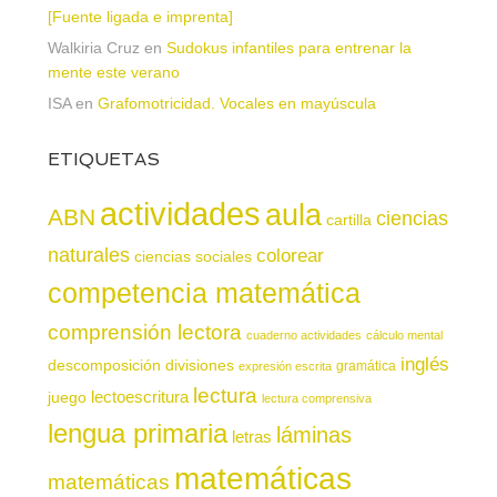
[Fuente ligada e imprenta]
Walkiria Cruz
en
Sudokus infantiles para entrenar la
mente este verano
ISA
en
Grafomotricidad. Vocales en mayúscula
ETIQUETAS
actividades
aula
ABN
ciencias
cartilla
naturales
colorear
ciencias sociales
competencia matemática
comprensión lectora
cuaderno actividades
cálculo mental
inglés
descomposición
divisiones
gramática
expresión escrita
lectura
juego
lectoescritura
lectura comprensiva
lengua primaria
láminas
letras
matemáticas
matemáticas