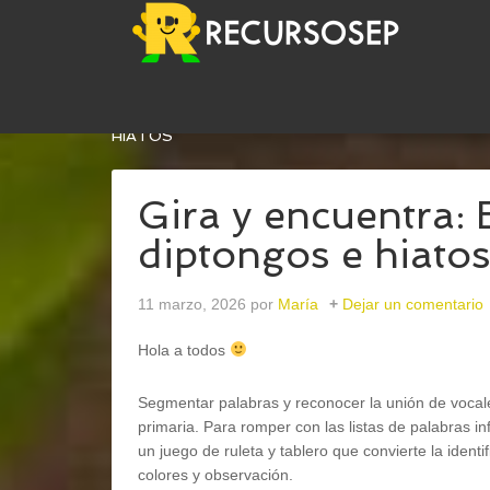
USTED ESTÁ AQUÍ:
INICIO
/
LENGUA
/
GIRA Y E
HIATOS
Gira y encuentra: 
diptongos e hiato
11 marzo, 2026
por
María
Dejar un comentario
Hola a todos
Segmentar palabras y reconocer la unión de vocale
primaria. Para romper con las listas de palabras inf
un juego de ruleta y tablero que convierte la ident
colores y observación.