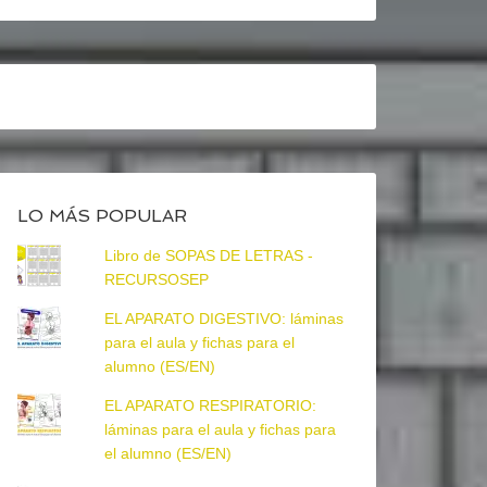
LO MÁS POPULAR
Libro de SOPAS DE LETRAS -
RECURSOSEP
EL APARATO DIGESTIVO: láminas
para el aula y fichas para el
alumno (ES/EN)
EL APARATO RESPIRATORIO:
láminas para el aula y fichas para
el alumno (ES/EN)