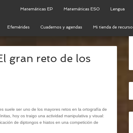
Matemáticas EP
Matemáticas ESO
Lengua
Efemérides
Cuadernos y agendas
Mi tienda de recurso
NCUENTRA: EL GRAN RETO DE LOS DIPTONGOS E
El gran reto de los
s
s suele ser uno de los mayores retos en la ortografía de
initas, hoy os traigo una actividad manipulativa y visual:
ificación de diptongos e hiatos en una competición de