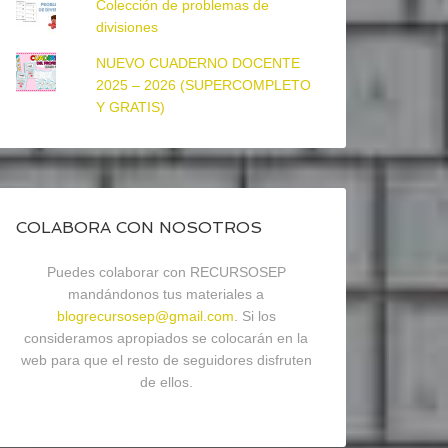
Colección de problemas de
divisiones
NUEVO CUADERNO DOCENTE
2025 – 2026 (SUPERCOMPLETO
Y GRATIS)
COLABORA CON NOSOTROS
Puedes colaborar con RECURSOSEP
mandándonos tus materiales a
blogrecursosep@gmail.com
. Si los
consideramos apropiados se colocarán en la
web para que el resto de seguidores disfruten
de ellos.