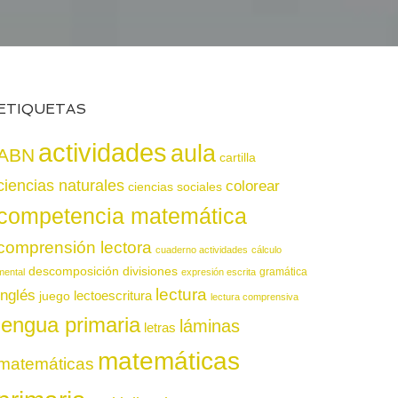
ETIQUETAS
actividades
aula
ABN
cartilla
ciencias naturales
colorear
ciencias sociales
competencia matemática
comprensión lectora
cuaderno actividades
cálculo
descomposición
divisiones
gramática
mental
expresión escrita
lectura
inglés
juego
lectoescritura
lectura comprensiva
lengua primaria
láminas
letras
matemáticas
matemáticas