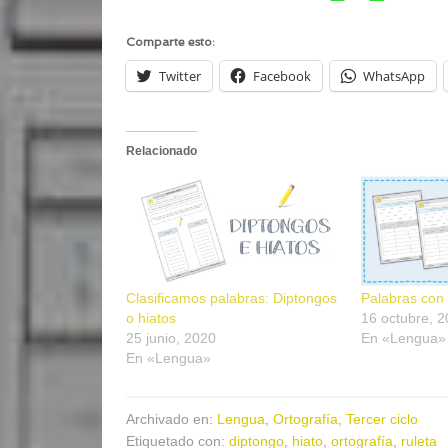
Comparte esto:
Twitter
Facebook
WhatsApp
Relacionado
Clasificamos palabras: Diptongos
Palabras con 
o hiatos
16 octubre, 
25 junio, 2020
En «Lengua»
En «Lengua»
Archivado en:
Lengua
,
Ortografía
,
Tercer ciclo
Etiquetado con:
diptongo
,
hiato
,
ortografía
,
ruleta