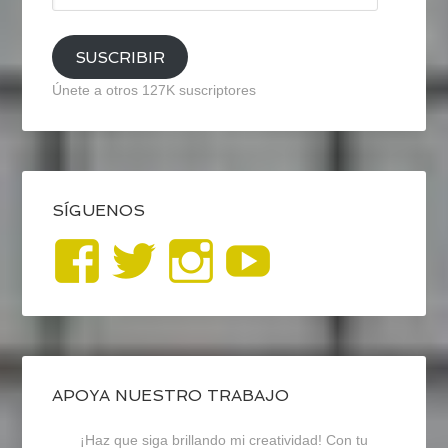
email
SUSCRIBIR
Únete a otros 127K suscriptores
SÍGUENOS
Ver
Ver
Ver
YouTub
perfil
perfil
perfil
de
de
de
blogrecursosep
recursosep
recursosep
APOYA NUESTRO TRABAJO
¡Haz que siga brillando mi creatividad! Con tu