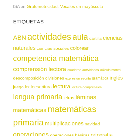
ISA
en
Grafomotricidad. Vocales en mayúscula
ETIQUETAS
actividades
aula
ABN
ciencias
cartilla
naturales
colorear
ciencias sociales
competencia matemática
comprensión lectora
cuaderno actividades
cálculo mental
inglés
descomposición
divisiones
gramática
expresión escrita
lectura
juego
lectoescritura
lectura comprensiva
lengua primaria
láminas
letras
matemáticas
matemáticas
primaria
multiplicaciones
navidad
operaciones
ortografía
operaciones básicas