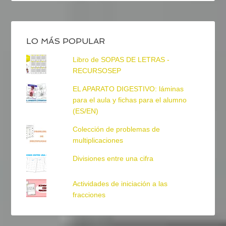
LO MÁS POPULAR
Libro de SOPAS DE LETRAS -
RECURSOSEP
EL APARATO DIGESTIVO: láminas
para el aula y fichas para el alumno
(ES/EN)
Colección de problemas de
multiplicaciones
Divisiones entre una cifra
Actividades de iniciación a las
fracciones