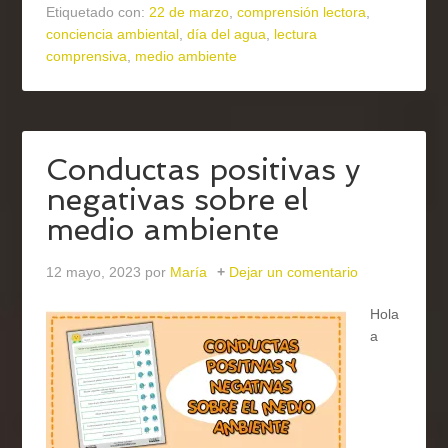
Etiquetado con:
22 de marzo
,
comprensión lectora
,
conciencia ambiental
,
día del agua
,
lectura
comprensiva
,
medio ambiente
Conductas positivas y
negativas sobre el
medio ambiente
12 mayo, 2023
por
María
Dejar un comentario
Hola
a