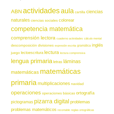
actividades
aula
ABN
ciencias
cartilla
naturales
colorear
ciencias sociales
competencia matemática
comprensión lectora
cuaderno actividades
cálculo mental
inglés
descomposición
divisiones
gramática
expresión escrita
lectura
juego
lectoescritura
lectura comprensiva
lengua primaria
láminas
letras
matemáticas
matemáticas
primaria
multiplicaciones
navidad
operaciones
ortografía
operaciones básicas
pizarra digital
pictogramas
problemas
problemas matemáticos
recortable
reglas ortográficas