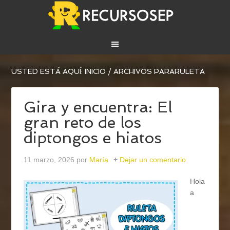
USTED ESTÁ AQUÍ:
INICIO
/
ARCHIVOS PARARULETA
Gira y encuentra: El
gran reto de los
diptongos e hiatos
11 marzo, 2026
por
María
Dejar un comentario
Hola
a