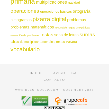
primaria
multiplicaciones
navidad
operaciones
ortografía
operaciones básicas
pizarra digital
pictogramas
problemas
problemas matemáticos
recortable
reglas ortográficas
sumas
restas
sopa de letras
resolución de problemas
verano
tablas de multiplicar
tercer ciclo
textos
vocabulario
INICIO
AVISO LEGAL
CONTACTO
WWW.RECURSOSEP.COM - COPYRIGHT 2026