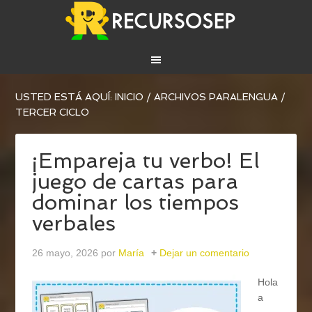
USTED ESTÁ AQUÍ:
INICIO
/
ARCHIVOS PARA
LENGUA
/
TERCER CICLO
¡Empareja tu verbo! El
juego de cartas para
dominar los tiempos
verbales
26 mayo, 2026
por
María
Dejar un comentario
Hola
a