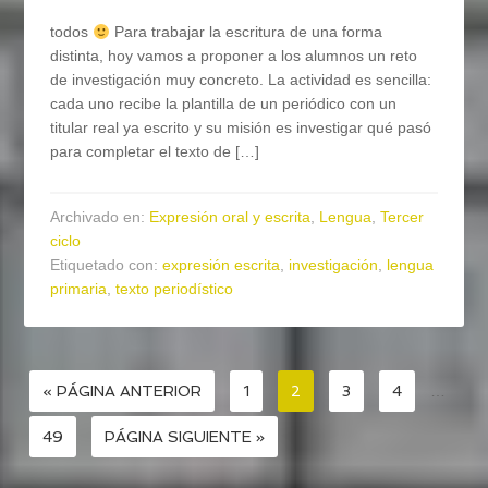
todos
Para trabajar la escritura de una forma
distinta, hoy vamos a proponer a los alumnos un reto
de investigación muy concreto. La actividad es sencilla:
cada uno recibe la plantilla de un periódico con un
titular real ya escrito y su misión es investigar qué pasó
para completar el texto de […]
Archivado en:
Expresión oral y escrita
,
Lengua
,
Tercer
ciclo
Etiquetado con:
expresión escrita
,
investigación
,
lengua
primaria
,
texto periodístico
« PÁGINA ANTERIOR
1
2
3
4
…
49
PÁGINA SIGUIENTE »