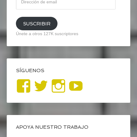
de
email
SUSCRIBIR
Únete a otros 127K suscriptores
SÍGUENOS
Ver
Ver
Ver
YouTub
perfil
perfil
perfil
de
de
de
blogrecursosep
recursosep
recursosep
APOYA NUESTRO TRABAJO