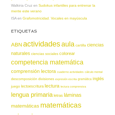
Walkiria Cruz
en
Sudokus infantiles para entrenar la
mente este verano
ISA
en
Grafomotricidad. Vocales en mayúscula
ETIQUETAS
actividades
aula
ABN
ciencias
cartilla
naturales
colorear
ciencias sociales
competencia matemática
comprensión lectora
cuaderno actividades
cálculo mental
inglés
descomposición
divisiones
gramática
expresión escrita
lectura
juego
lectoescritura
lectura comprensiva
lengua primaria
láminas
letras
matemáticas
matemáticas