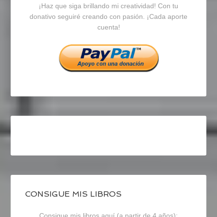
¡Haz que siga brillando mi creatividad! Con tu
en
en
en
donativo seguiré creando con pasión. ¡Cada aporte
cuenta!
Facebook
Twitter
Instagram
CONSIGUE MIS LIBROS
Consigue mis libros aquí (a partir de 4 años):