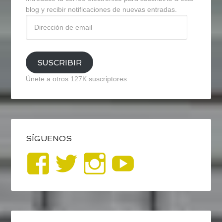
blog y recibir notificaciones de nuevas entradas.
Dirección
de
email
SUSCRIBIR
Únete a otros 127K suscriptores
SÍGUENOS
Ver
Ver
Ver
YouTub
perfil
perfil
perfil
de
de
de