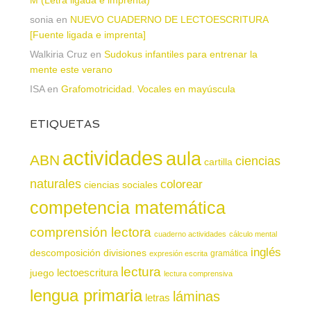
sonia
en
NUEVO CUADERNO DE LECTOESCRITURA
[Fuente ligada e imprenta]
Walkiria Cruz
en
Sudokus infantiles para entrenar la
mente este verano
ISA
en
Grafomotricidad. Vocales en mayúscula
ETIQUETAS
actividades
aula
ABN
ciencias
cartilla
naturales
colorear
ciencias sociales
competencia matemática
comprensión lectora
cuaderno actividades
cálculo mental
inglés
descomposición
divisiones
gramática
expresión escrita
lectura
juego
lectoescritura
lectura comprensiva
lengua primaria
láminas
letras