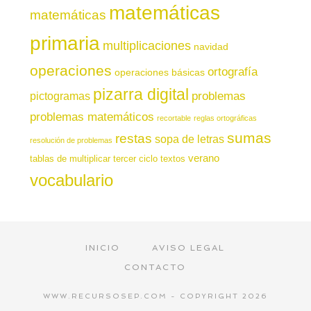
matemáticas
matemáticas
primaria
multiplicaciones
navidad
operaciones
ortografía
operaciones básicas
pizarra digital
pictogramas
problemas
problemas matemáticos
recortable
reglas ortográficas
sumas
restas
sopa de letras
resolución de problemas
verano
tablas de multiplicar
tercer ciclo
textos
vocabulario
INICIO
AVISO LEGAL
CONTACTO
WWW.RECURSOSEP.COM - COPYRIGHT 2026