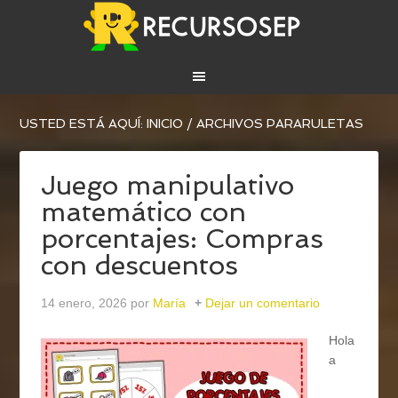
USTED ESTÁ AQUÍ:
INICIO
/
ARCHIVOS PARARULETAS
Juego manipulativo
matemático con
porcentajes: Compras
con descuentos
14 enero, 2026
por
María
Dejar un comentario
Hola
a