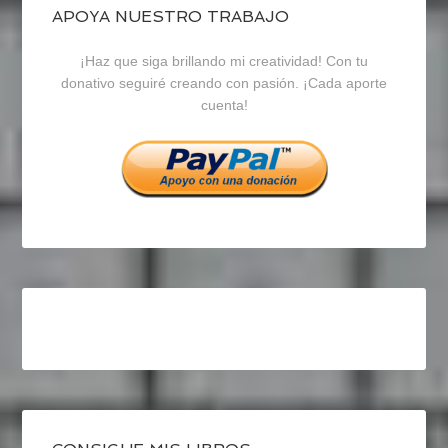
blogrecursosep
recursosep
recursosep
APOYA NUESTRO TRABAJO
¡Haz que siga brillando mi creatividad! Con tu
en
en
en
donativo seguiré creando con pasión. ¡Cada aporte
cuenta!
Facebook
Twitter
Instagram