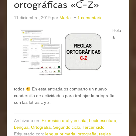
ortográficas «C-Z»
11 diciembre, 2019
por
María
1 comentario
Hola
a
todos
En esta entrada os comparto un nuevo
cuadernillo de actividades para trabajar la ortografía
con las letras c y z.
Archivado en:
Expresión oral y escrita
,
Lectoescritura
,
Lengua
,
Ortografía
,
Segundo ciclo
,
Tercer ciclo
Etiquetado con:
lengua primaria
,
ortografía
,
reglas