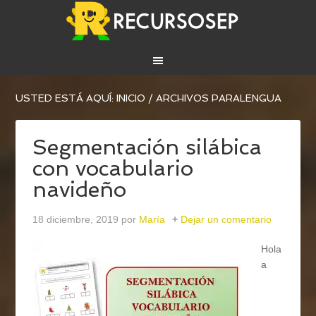
USTED ESTÁ AQUÍ:
INICIO
/
ARCHIVOS PARALENGUA
Segmentación silábica
con vocabulario
navideño
18 diciembre, 2019
por
María
Dejar un comentario
Hola
a