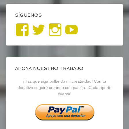
SÍGUENOS
Ver
Ver
Ver
YouTub
perfil
perfil
perfil
de
de
de
blogrecursosep
recursosep
recursosep
APOYA NUESTRO TRABAJO
¡Haz que siga brillando mi creatividad! Con tu
en
en
en
donativo seguiré creando con pasión. ¡Cada aporte
cuenta!
Facebook
Twitter
Instagram