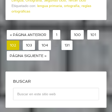
Lengua
,
Ortografía
,
Segundo ciclo
,
Tercer ciclo
Etiquetado con:
lengua primaria
,
ortografía
,
reglas
ortográficas
« PÁGINA ANTERIOR
1
…
100
101
102
103
104
…
131
PÁGINA SIGUIENTE »
BUSCAR