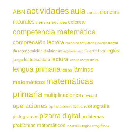
actividades
aula
ABN
ciencias
cartilla
naturales
colorear
ciencias sociales
competencia matemática
comprensión lectora
cuaderno actividades
cálculo mental
inglés
descomposición
divisiones
gramática
expresión escrita
lectura
juego
lectoescritura
lectura comprensiva
lengua primaria
láminas
letras
matemáticas
matemáticas
primaria
multiplicaciones
navidad
operaciones
ortografía
operaciones básicas
pizarra digital
pictogramas
problemas
problemas matemáticos
recortable
reglas ortográficas