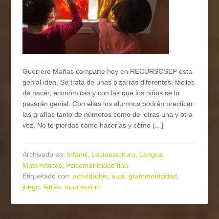
Guerrero Mañas comparte hoy en RECURSOSEP esta
genial idea. Se trata de unas pizarras diferentes, fáciles
de hacer, económicas y con las que los niños se lo
pasarán genial. Con ellas los alumnos podrán practicar
las grafías tanto de números como de letras una y otra
vez. No te pierdas cómo hacerlas y cómo […]
Archivado en:
Infantil
,
Lectoescritura
,
Lengua
,
Matemáticas
,
Psicomotricidad fina
Etiquetado con:
actividades
,
aula
,
grafomotricidad
,
juego
,
letras
,
montessori