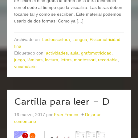
de fieltro el niño graba la forma de la letra tocándola
con el dedo al tiempo que la visualiza. Las letras deben
tocarse tal y como se escriben. Este material podemos
usarlo de dos formas: Como ya […]
Archivado en:
Lectoescritura
,
Lengua
,
Psicomotricidad
fina
Etiquetado con:
actividades
,
aula
,
grafomotricidad
,
juego
,
láminas
,
lectura
,
letras
,
montessori
,
recortable
,
vocabulario
Cartilla para leer – D
16 marzo, 2017
por
Fran Franco
Dejar un
comentario