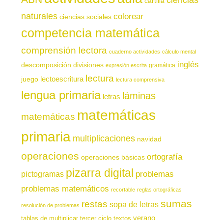
cartilla
naturales
colorear
ciencias sociales
competencia matemática
comprensión lectora
cuaderno actividades
cálculo mental
inglés
descomposición
divisiones
gramática
expresión escrita
lectura
juego
lectoescritura
lectura comprensiva
lengua primaria
láminas
letras
matemáticas
matemáticas
primaria
multiplicaciones
navidad
operaciones
ortografía
operaciones básicas
pizarra digital
pictogramas
problemas
problemas matemáticos
recortable
reglas ortográficas
sumas
restas
sopa de letras
resolución de problemas
verano
tablas de multiplicar
tercer ciclo
textos