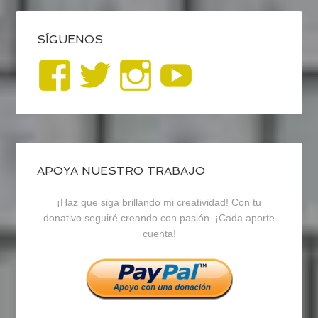
SÍGUENOS
Ver
Ver
Ver
YouTub
perfil
perfil
perfil
de
de
de
blogrecursosep
recursosep
recursosep
APOYA NUESTRO TRABAJO
¡Haz que siga brillando mi creatividad! Con tu
en
en
en
donativo seguiré creando con pasión. ¡Cada aporte
cuenta!
Facebook
Twitter
Instagram