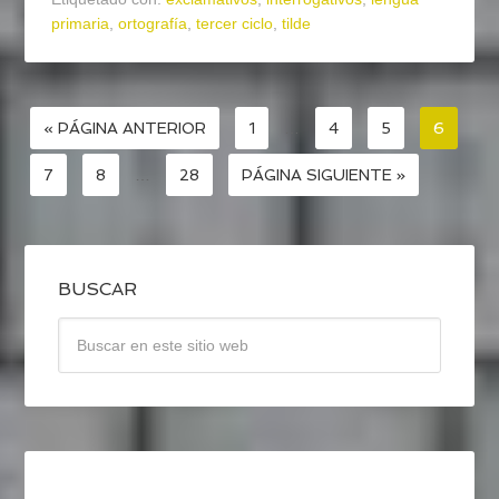
primaria
,
ortografía
,
tercer ciclo
,
tilde
« PÁGINA ANTERIOR
1
…
4
5
6
7
8
…
28
PÁGINA SIGUIENTE »
BUSCAR