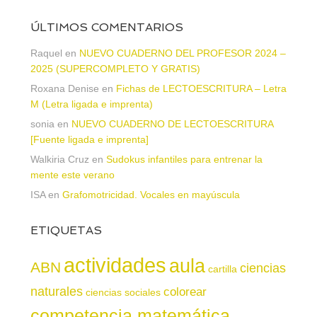
ÚLTIMOS COMENTARIOS
Raquel
en
NUEVO CUADERNO DEL PROFESOR 2024 –
2025 (SUPERCOMPLETO Y GRATIS)
Roxana Denise
en
Fichas de LECTOESCRITURA – Letra
M (Letra ligada e imprenta)
sonia
en
NUEVO CUADERNO DE LECTOESCRITURA
[Fuente ligada e imprenta]
Walkiria Cruz
en
Sudokus infantiles para entrenar la
mente este verano
ISA
en
Grafomotricidad. Vocales en mayúscula
ETIQUETAS
actividades
aula
ABN
ciencias
cartilla
naturales
colorear
ciencias sociales
competencia matemática