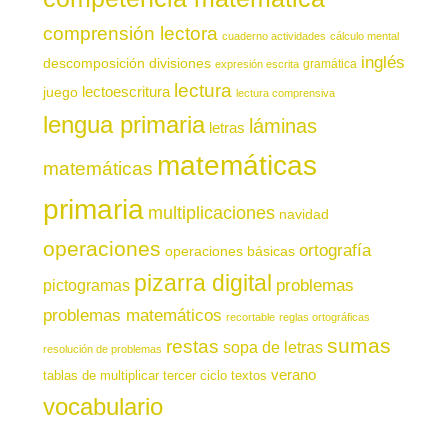
comprensión lectora
cuaderno actividades
cálculo mental
inglés
descomposición
divisiones
gramática
expresión escrita
lectura
juego
lectoescritura
lectura comprensiva
lengua primaria
láminas
letras
matemáticas
matemáticas
primaria
multiplicaciones
navidad
operaciones
ortografía
operaciones básicas
pizarra digital
pictogramas
problemas
problemas matemáticos
recortable
reglas ortográficas
sumas
restas
sopa de letras
resolución de problemas
verano
tablas de multiplicar
tercer ciclo
textos
vocabulario