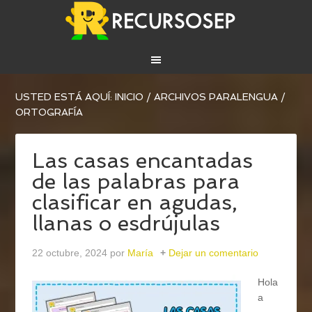
USTED ESTÁ AQUÍ:
INICIO
/
ARCHIVOS PARA
LENGUA
/
ORTOGRAFÍA
Las casas encantadas
de las palabras para
clasificar en agudas,
llanas o esdrújulas
22 octubre, 2024
por
María
Dejar un comentario
Hola
a