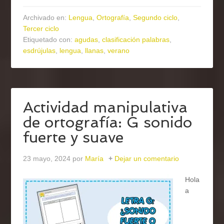
Archivado en:
Lengua
,
Ortografía
,
Segundo ciclo
,
Tercer ciclo
Etiquetado con:
agudas
,
clasificación palabras
,
esdrújulas
,
lengua
,
llanas
,
verano
Actividad manipulativa
de ortografía: G sonido
fuerte y suave
23 mayo, 2024
por
María
Dejar un comentario
Hola
a