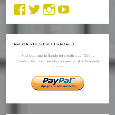
Ver
Ver
Ver
YouTub
perfil
perfil
perfil
de
de
de
blogrecursosep
recursosep
recursosep
APOYA NUESTRO TRABAJO
¡Haz que siga brillando mi creatividad! Con tu
en
en
en
donativo seguiré creando con pasión. ¡Cada aporte
cuenta!
Facebook
Twitter
Instagram