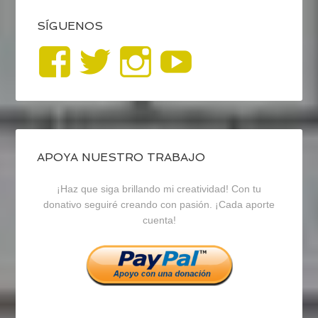
SÍGUENOS
Ver
Ver
Ver
YouTub
perfil
perfil
perfil
de
de
de
blogrecursosep
recursosep
recursosep
APOYA NUESTRO TRABAJO
¡Haz que siga brillando mi creatividad! Con tu
en
en
en
donativo seguiré creando con pasión. ¡Cada aporte
cuenta!
Facebook
Twitter
Instagram