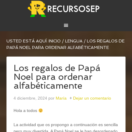
USTED ESTÁ AQUÍ:
INICIO
/
LENGUA
/
LOS REGALOS DE
PAPÁ NOEL PARA ORDENAR ALFABÉTICAMENTE
Los regalos de Papá
Noel para ordenar
alfabéticamente
4 diciembre, 2024
por
María
Dejar un comentario
Hola a todos
La actividad que os propongo a continuación es sencilla
pero muy divertida. A Papá Noel se le han desordenado