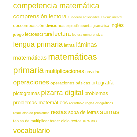
competencia matemática
comprensión lectora
cuaderno actividades
cálculo mental
inglés
descomposición
divisiones
gramática
expresión escrita
lectura
juego
lectoescritura
lectura comprensiva
lengua primaria
láminas
letras
matemáticas
matemáticas
primaria
multiplicaciones
navidad
operaciones
ortografía
operaciones básicas
pizarra digital
pictogramas
problemas
problemas matemáticos
recortable
reglas ortográficas
sumas
restas
sopa de letras
resolución de problemas
verano
tablas de multiplicar
tercer ciclo
textos
vocabulario