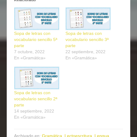
Sopa de letras con
Sopa de letras con
vocabulario sencillo 5ª
vocabulario sencillo 3ª
parte
parte
7 octubre, 2022
22 septiembre, 2022
En «Gramática»
En «Gramática»
Sopa de letras con
vocabulario sencillo 2ª
parte
14 septiembre, 2022
En «Gramática»
Archivado en:
Gramática
,
Lectoescritura
,
Lengua
,