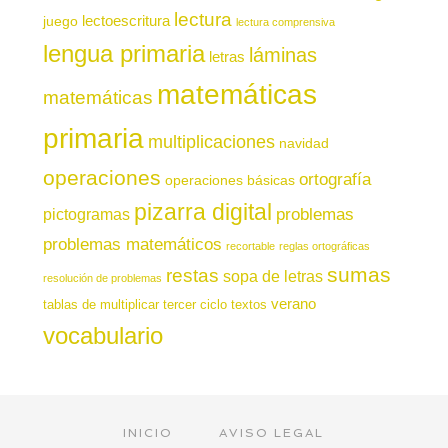
lectura
juego
lectoescritura
lectura comprensiva
lengua primaria
láminas
letras
matemáticas
matemáticas
primaria
multiplicaciones
navidad
operaciones
ortografía
operaciones básicas
pizarra digital
pictogramas
problemas
problemas matemáticos
recortable
reglas ortográficas
sumas
restas
sopa de letras
resolución de problemas
verano
tablas de multiplicar
tercer ciclo
textos
vocabulario
INICIO
AVISO LEGAL