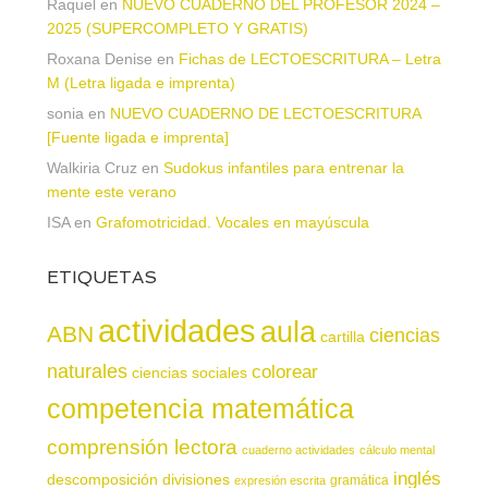
Raquel
en
NUEVO CUADERNO DEL PROFESOR 2024 –
2025 (SUPERCOMPLETO Y GRATIS)
Roxana Denise
en
Fichas de LECTOESCRITURA – Letra
M (Letra ligada e imprenta)
sonia
en
NUEVO CUADERNO DE LECTOESCRITURA
[Fuente ligada e imprenta]
Walkiria Cruz
en
Sudokus infantiles para entrenar la
mente este verano
ISA
en
Grafomotricidad. Vocales en mayúscula
ETIQUETAS
actividades
aula
ABN
ciencias
cartilla
naturales
colorear
ciencias sociales
competencia matemática
comprensión lectora
cuaderno actividades
cálculo mental
inglés
descomposición
divisiones
gramática
expresión escrita