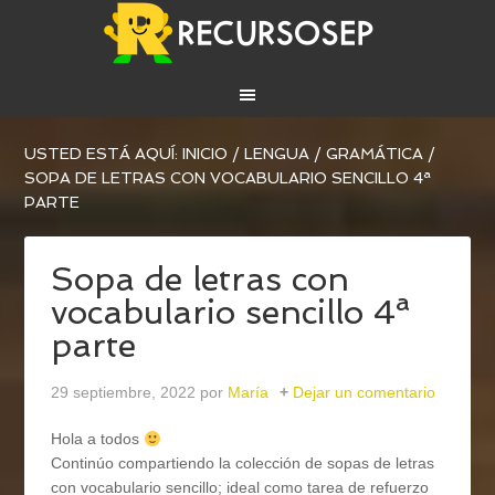
USTED ESTÁ AQUÍ:
INICIO
/
LENGUA
/
GRAMÁTICA
/
SOPA DE LETRAS CON VOCABULARIO SENCILLO 4ª
PARTE
Sopa de letras con
vocabulario sencillo 4ª
parte
29 septiembre, 2022
por
María
Dejar un comentario
Hola a todos
Continúo compartiendo la colección de sopas de letras
con vocabulario sencillo; ideal como tarea de refuerzo