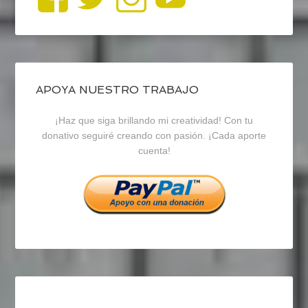
perfil
perfil
perfil
de
de
de
blogrecursosep
recursosep
recursosep
APOYA NUESTRO TRABAJO
¡Haz que siga brillando mi creatividad! Con tu
en
en
en
donativo seguiré creando con pasión. ¡Cada aporte
cuenta!
Facebook
Twitter
Instagram