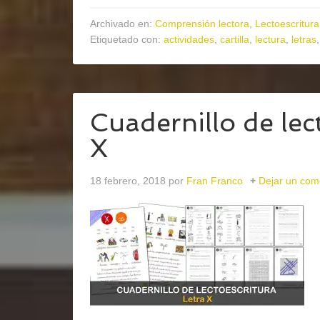
Archivado en:
Comprensión lectora
,
Lectoescritura
Etiquetado con:
actividades
,
cartilla
,
lectura
,
letras
Cuadernillo de lect
X
18 febrero, 2018
por
Fran Franco
Dejar un com