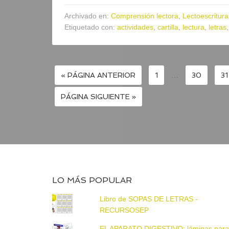
Archivado en:
Comprensión lectora
,
Lectoescritura
Etiquetado con:
actividades
,
cartilla
,
lectura
,
letras
« PÁGINA ANTERIOR
1
…
30
31
PÁGINA SIGUIENTE »
LO MÁS POPULAR
Libro de SOPAS DE LETRAS -
RECURSOSEP
EL APARATO DIGESTIVO: láminas par