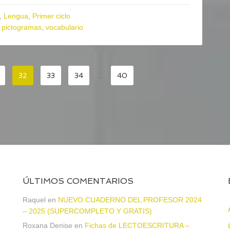
,
Lengua
,
Primer ciclo
,
pictogramas
,
vocabulario
32
33
34
…
40
ÚLTIMOS COMENTARIOS
Raquel
en
NUEVO CUADERNO DEL PROFESOR 2024
– 2025 (SUPERCOMPLETO Y GRATIS)
Roxana Denise
en
Fichas de LECTOESCRITURA –
a