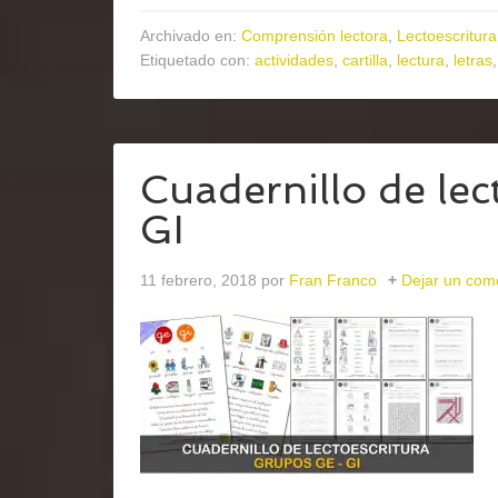
Archivado en:
Comprensión lectora
,
Lectoescritura
Etiquetado con:
actividades
,
cartilla
,
lectura
,
letras
Cuadernillo de lec
GI
11 febrero, 2018
por
Fran Franco
Dejar un com