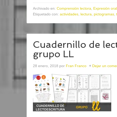
Archivado en:
Comprensión lectora
,
Expresión oral
Etiquetado con:
actividades
,
lectura
,
pictogramas
,
Cuadernillo de lect
grupo LL
28 enero, 2018
por
Fran Franco
Dejar un come