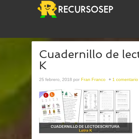
USTED ESTÁ AQUÍ:
INICIO
/
ARCHIVOS PARA
LE
Cuadernillo de lect
K
25 febrero, 2018
por
Fran Franco
1 comentario