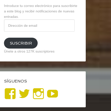
Introduce tu correo electrónico para suscribirte
a este blog y recibir notificaciones de nuevas
entradas.
Dirección
de
email
SUSCRIBIR
Únete a otros 127K suscriptores
SÍGUENOS
Ver
Ver
Ver
YouTube
perfil
perfil
perfil