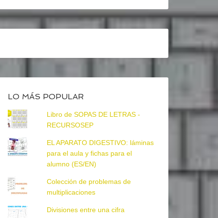
LO MÁS POPULAR
Libro de SOPAS DE LETRAS -
RECURSOSEP
EL APARATO DIGESTIVO: láminas
para el aula y fichas para el
alumno (ES/EN)
Colección de problemas de
multiplicaciones
Divisiones entre una cifra