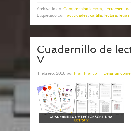
Archivado en:
Comprensión lectora
,
Lectoescritura
Etiquetado con:
actividades
,
cartilla
,
lectura
,
letras
Cuadernillo de lect
V
4 febrero, 2018
por
Fran Franco
Dejar un come