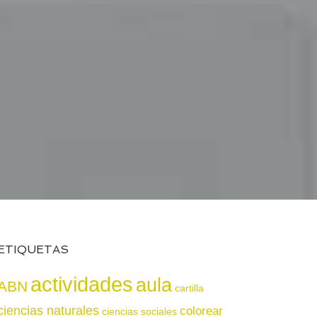
ETIQUETAS
actividades
aula
ABN
cartilla
ciencias naturales
colorear
ciencias sociales