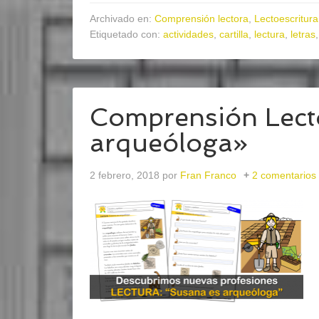
Archivado en:
Comprensión lectora
,
Lectoescritura
Etiquetado con:
actividades
,
cartilla
,
lectura
,
letras
Comprensión Lect
arqueóloga»
2 febrero, 2018
por
Fran Franco
2 comentarios