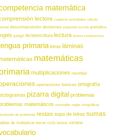
competencia matemática
comprensión lectora
cuaderno actividades
cálculo
descomposición
divisiones
gramática
mental
expresión escrita
lectura
inglés
juego
lectoescritura
lectura comprensiva
lengua primaria
láminas
letras
matemáticas
matemáticas
primaria
multiplicaciones
navidad
operaciones
ortografía
operaciones básicas
pizarra digital
pictogramas
problemas
problemas matemáticos
recortable
reglas ortográficas
sumas
restas
sopa de letras
resolución de problemas
verano
tablas de multiplicar
tercer ciclo
textos
vocabulario