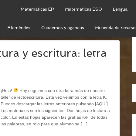
Matemáticas EP
Matemáticas ESO
Lengua
Efemérides
Cuadernos y agendas
Mi tienda de recurso
NGUA
/
COMPRENSIÓN LECTORA
ura y escritura: letra
¡Hola!
Hoy seguimos con otra letra más de nuestro
taller de lectoescritura. Esta vez venimos con la letra K.
Puedes descargar las letras anteriores pulsando [AQUÍ].
Los materiales son los siguientes: Dos hojas de lectura a
color. En estas hojas aparecen las grafías K/k, de todas
las palabras, en rojo para que alumno se […]